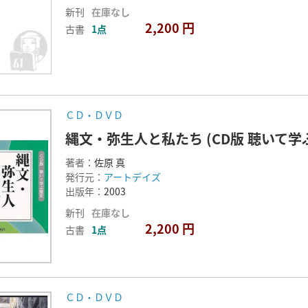
新刊
在庫なし
2,200 円
古書
1点
ＣＤ・ＤＶＤ
縄文・弥生人と私たち (CD版 聴いて学
著者：
佐原 真
発行元：
アートデイズ
出版年：
2003
新刊
在庫なし
2,200 円
古書
1点
ＣＤ・ＤＶＤ