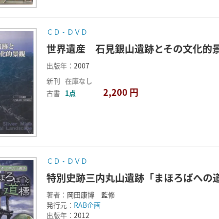
ＣＤ・ＤＶＤ
世界遺産 石見銀山遺跡とその文化的
出版年：
2007
新刊
在庫なし
2,200 円
古書
1点
ＣＤ・ＤＶＤ
特別史跡三内丸山遺跡「まほろばへの
著者：
岡田康博 監修
発行元：
RAB企画
出版年：
2012