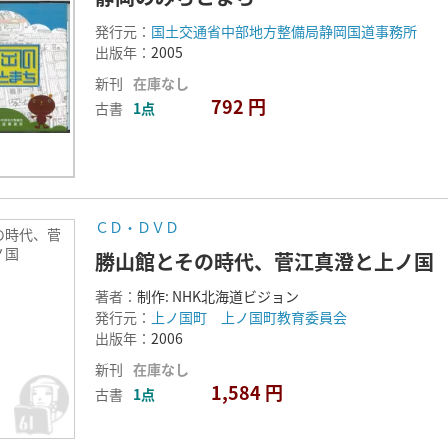
発行元：
国土交通省中部地方整備局静岡国道事務所
出版年：
2005
新刊
在庫なし
792 円
古書
1点
ＣＤ・ＤＶＤ
の時代、菅
ノ国
勝山館とその時代、菅江真澄と上ノ国
著者：
制作: NHK北海道ビジョン
発行元：
上ノ国町 上ノ国町教育委員会
出版年：
2006
新刊
在庫なし
1,584 円
古書
1点