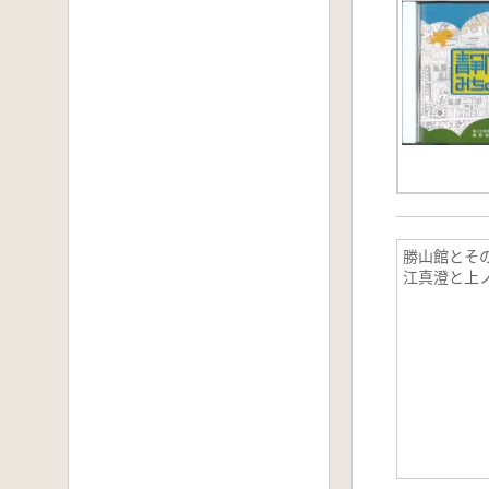
勝山館とそ
江真澄と上