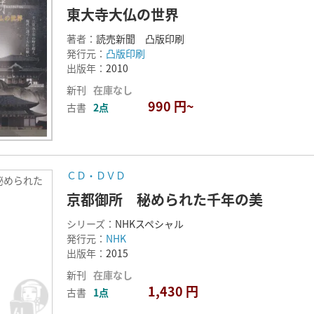
東大寺大仏の世界
著者：
読売新聞 凸版印刷
発行元：
凸版印刷
出版年：
2010
新刊
在庫なし
990 円~
古書
2点
ＣＤ・ＤＶＤ
秘められた
京都御所 秘められた千年の美
シリーズ：
NHKスペシャル
発行元：
NHK
出版年：
2015
新刊
在庫なし
1,430 円
古書
1点