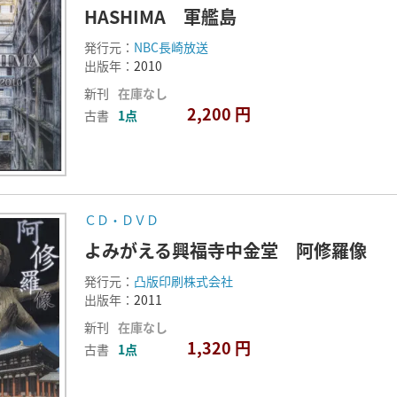
HASHIMA 軍艦島
発行元：
NBC長崎放送
出版年：
2010
新刊
在庫なし
2,200 円
古書
1点
ＣＤ・ＤＶＤ
よみがえる興福寺中金堂 阿修羅像
発行元：
凸版印刷株式会社
出版年：
2011
新刊
在庫なし
1,320 円
古書
1点