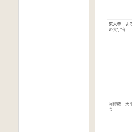
東大寺 よ
の大宇宙
阿修羅 天
う