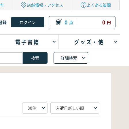
内
店舗情報・アクセス
よくある質問
0
0
登録
点
円
電子書籍
グッズ・他
詳細検索