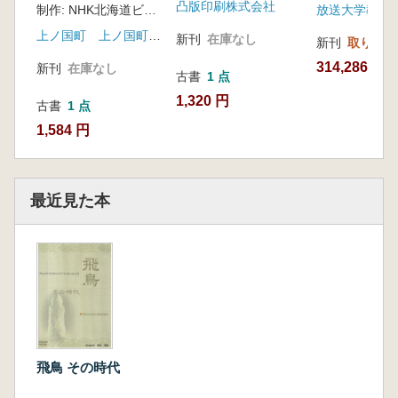
凸版印刷株式会社
制作: NHK北海道ビジョン
上ノ国町 上ノ国町教育委員会
新刊
在庫なし
新刊
取り寄せ
314,286円
新刊
在庫なし
古書
1 点
1,320 円
古書
1 点
1,584 円
最近見た本
飛鳥 その時代