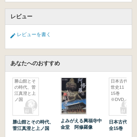
レビュー
レビューを書く
あなたへのおすすめ
勝山館とそ
日本古代中
の時代、菅
世史11 全
江真澄と上
15巻
ノ国
※DVD
よみがえる興福寺中
勝山館とその時代、
日本古代中世
金堂 阿修羅像
菅江真澄と上ノ国
全15巻 ※D