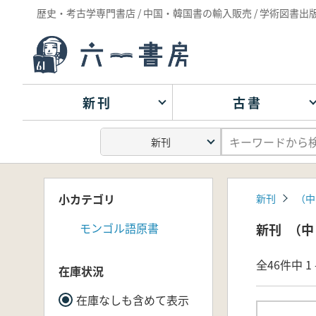
歴史・考古学専門書店 / 中国・韓国書の輸入販売 / 学術図書出
新刊
古書
小カテゴリ
新刊
（中
モンゴル語原書
新刊
（中
全46件中 1 
在庫状況
在庫なしも含めて表示