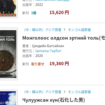
出版年：
2022
15,620 円
新刊
1冊
（中・韓以外）アジア原書
モンゴル語原書
Монголоос олдсон эртний т
著者：
Цэндийн Батсайхан
発行元：
Цагааны Төрбат
出版年：
2020
19,360 円
新刊
取り寄せ
（中・韓以外）アジア原書
モンゴル語原書
Чулуужсан хүн(石化した男)