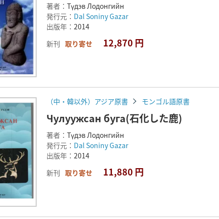
著者：
Түдэв Лодонгийн
発行元：
Dal Soniny Gazar
出版年：
2014
12,870 円
新刊
取り寄せ
（中・韓以外）アジア原書
モンゴル語原書
Чулуужсан буга(石化した鹿)
著者：
Түдэв Лодонгийн
発行元：
Dal Soniny Gazar
出版年：
2014
11,880 円
新刊
取り寄せ