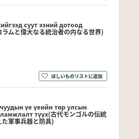
ийгээд суут эзний дотоод
ルコラムと偉大なる統治者の内なる世界)
ほしいものリストに追加
чуудын үе үеийн төр улсын
аны уламжлалт түүх(古代モンゴルの伝統
た軍事兵器と防具)