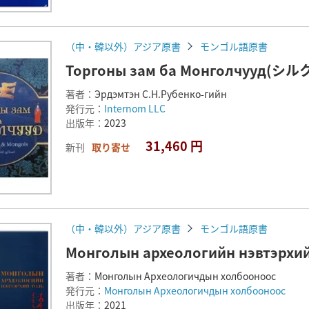
（中・韓以外）アジア原書
モンゴル語原書
Торгоны зам ба Монголчууд
著者：
Эрдэмтэн С.Н.Рубенко-гийн
発行元：
Internom LLC
出版年：
2023
31,460 円
新刊
取り寄せ
（中・韓以外）アジア原書
モンゴル語原書
Монголын археологийн нэвтэ
著者：
Монголын Археологичдын холбооноос
発行元：
Монголын Археологичдын холбооноос
出版年：
2021