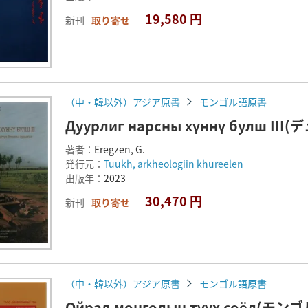
19,580 円
新刊
取り寄せ
（中・韓以外）アジア原書
モンゴル語原書
Дуурлиг нарсны хүннү булш 
著者：
Eregzen, G.
発行元：
Tuukh, arkheologiin khureelen
出版年：
2023
30,470 円
新刊
取り寄せ
（中・韓以外）アジア原書
モンゴル語原書
Ойрад монголын түүх соёл