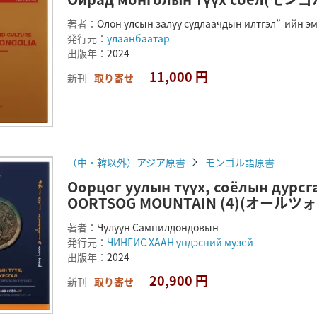
著者：
Олон улсын залуу судлаачдын илтгэл”-ийн эм
発行元：
улаанбаатар
出版年：
2024
11,000 円
新刊
取り寄せ
（中・韓以外）アジア原書
モンゴル語原書
Оорцог уулын түүх, соёлын дурсг
OORTSOG MOUNTAIN (4)(オールツ
著者：
Чулуун Сампилдондовын
発行元：
ЧИНГИС ХААН үндэсний музей
出版年：
2024
20,900 円
新刊
取り寄せ