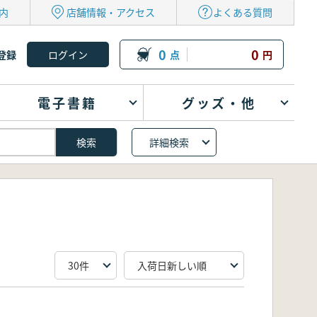
内
店舗情報・アクセス
よくある質問
0
0
登録
点
円
電子書籍
グッズ・他
詳細検索