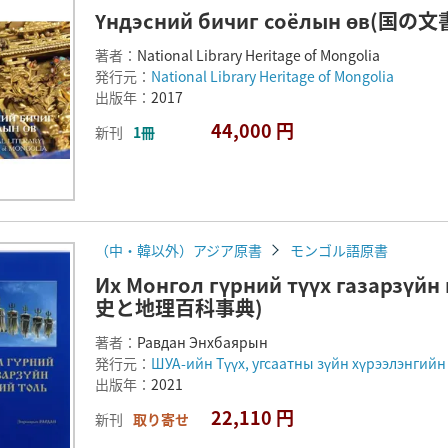
Үндэсний бичиг соёлын өв(国
著者：
National Library Heritage of Mongolia
発行元：
National Library Heritage of Mongolia
出版年：
2017
44,000 円
新刊
1冊
（中・韓以外）アジア原書
モンゴル語原書
Их Монгол гүрний түүх газарз
史と地理百科事典)
著者：
Равдан Энхбаярын
発行元：
ШУА-ийн Түүх, угсаатны зүйн хүрээлэнгийн
出版年：
2021
22,110 円
新刊
取り寄せ