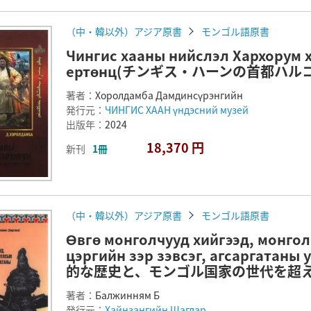
（中・韓以外）アジア原書
モンゴル語原書
Чингис хааны нийслэл Хархорум х
ертөнц(チンギス・ハーンの首都ハ
著者：
Хоролдамба Дамдинсүрэнгийн
発行元：
ЧИНГИС ХААН үндэсний музей
出版年：
2024
18,370 円
新刊
1冊
（中・韓以外）アジア原書
モンゴル語原書
Өвгө монголчууд хийгээд, монгол
цэргийн зэр зэвсэг, агсаргат
的な歴史と、モンゴル国家の世代を超え
著者：
Балжинням Б
発行元：
Хайнзангийн Шагдар