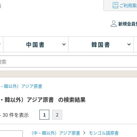
ご利用案
版
新規会員
中国書
韓国書
・韓以外）アジア原書
・韓以外）アジア原書
の検索結果
- 30 件を表示
1
2
（中・韓以外）アジア原書
モンゴル語原書