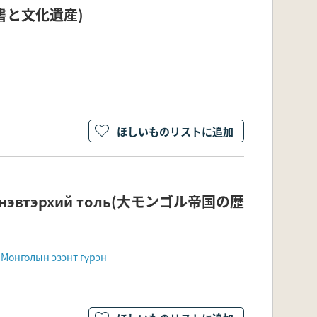
の文書と文化遺産)
ほしいものリストに追加
үйн нэвтэрхий толь(大モンゴル帝国の歴
 Монголын эзэнт гүрэн