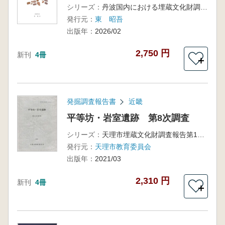
シリーズ：
丹波国内における埋蔵文化財調査報告書第9冊
発行元：
東 昭吾
出版年：
2026/02
2,750 円
新刊
4冊
＋
発掘調査報告書
近畿
平等坊・岩室遺跡 第8次調査
シリーズ：
天理市埋蔵文化財調査報告第11集
発行元：
天理市教育委員会
出版年：
2021/03
2,310 円
新刊
4冊
＋