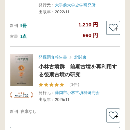
発行元：
大手前大学史学研究所
出版年：
2022/11
1,210 円
新刊
9冊
＋
990 円
古書
1点
発掘調査報告書
北関東
小林古墳群 前期古墳を再利用す
る後期古墳の研究
（1件）
発行元：
藤岡市小林古墳群研究会
出版年：
2025/11
新刊
在庫なし
＋