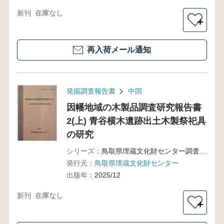
新刊
在庫なし
＋
再入荷メール通知
発掘調査報告書
中国
因幡地域の木製品調査研究報告書
2(上) 青谷横木遺跡出土木製祭祀具
の研究
シリーズ：
鳥取県埋蔵文化財センター調査報告74
発行元：
鳥取県埋蔵文化財センター
出版年：
2025/12
新刊
在庫なし
＋