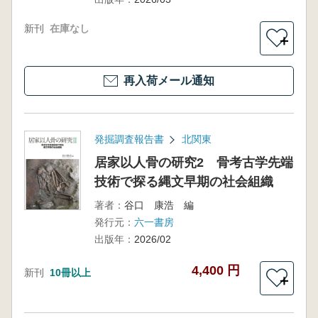
新刊
在庫なし
＋
再入荷メール通知
発掘調査報告書
北関東
居家以人骨の研究2 骨考古学先端
技術で探る縄文早期の社会組織
著者：
谷口 康浩 編
発行元：
六一書房
出版年：
2026/02
4,400 円
新刊
10冊以上
＋