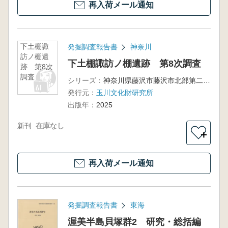
再入荷メール通知
下土棚諏
発掘調査報告書
神奈川
訪ノ棚遺
下土棚諏訪ノ棚遺跡 第8次調査
跡 第8次
調査
シリーズ：
神奈川県藤沢市藤沢市北部第二(三地区)土地区画整理事業区域内遺跡群発掘調査報告書
発行元：
玉川文化財研究所
出版年：
2025
新刊
在庫なし
＋
再入荷メール通知
発掘調査報告書
東海
渥美半島貝塚群2 研究・総括編