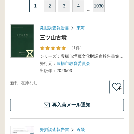
1
2
3
4
1030
...
発掘調査報告書
東海
三ツ山古墳
（1件）
シリーズ：
豊橋市埋蔵文化財調査報告書第167集
発行元：
豊橋市教育委員会
出版年：
2026/03
新刊
在庫なし
＋
再入荷メール通知
発掘調査報告書
近畿