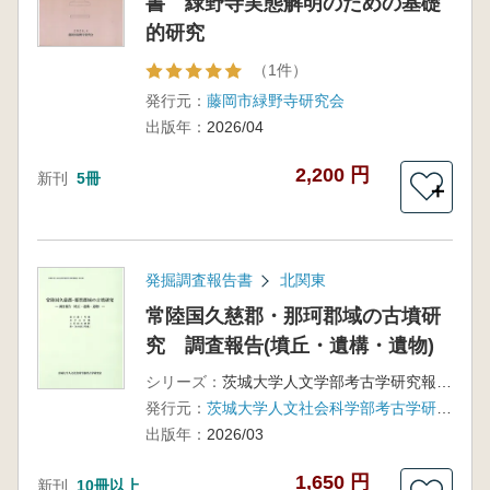
書 緑野寺実態解明のための基礎
的研究
（1件）
発行元：
藤岡市緑野寺研究会
出版年：
2026/04
2,200 円
新刊
5冊
＋
発掘調査報告書
北関東
常陸国久慈郡・那珂郡域の古墳研
究 調査報告(墳丘・遺構・遺物)
シリーズ：
茨城大学人文学部考古学研究報告第14冊
発行元：
茨城大学人文社会科学部考古学研究室
出版年：
2026/03
1,650 円
新刊
10冊以上