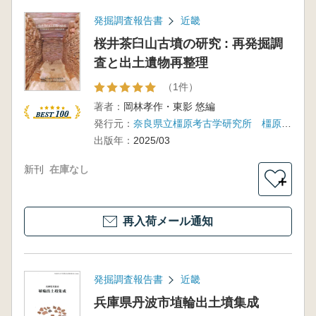
発掘調査報告書
近畿
桜井茶臼山古墳の研究 : 再発掘調
査と出土遺物再整理
（1件）
著者：
岡林孝作・東影 悠編
発行元：
奈良県立橿原考古学研究所 橿原考古文化財団
出版年：
2025/03
新刊
在庫なし
＋
再入荷メール通知
発掘調査報告書
近畿
兵庫県丹波市埴輪出土墳集成