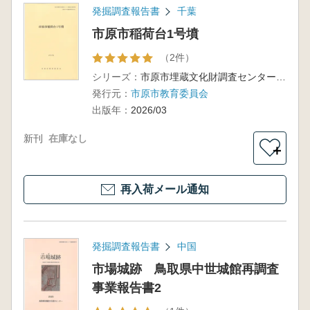
発掘調査報告書
千葉
市原市稲荷台1号墳
（2件）
シリーズ：
市原市埋蔵文化財調査センター調査報告書第69集
発行元：
市原市教育委員会
出版年：
2026/03
新刊
在庫なし
＋
再入荷メール通知
発掘調査報告書
中国
市場城跡 鳥取県中世城館再調査
事業報告書2