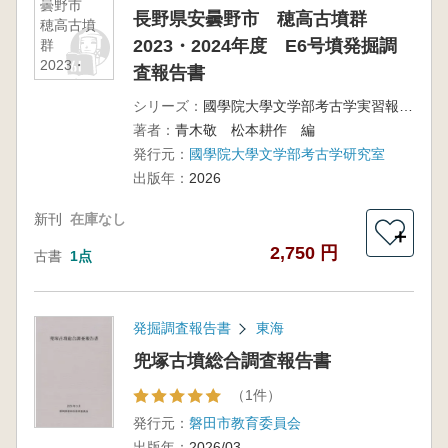
曇野市
長野県安曇野市 穂高古墳群
穂高古墳
2023・2024年度 E6号墳発掘調
群
2023・
査報告書
2024年
度 E6号
シリーズ：
國學院大學文学部考古学実習報告第62集
墳発掘調
著者：
青木敬 松本耕作 編
査報告書
発行元：
國學院大學文学部考古学研究室
出版年：
2026
新刊
在庫なし
＋
2,750 円
古書
1点
発掘調査報告書
東海
兜塚古墳総合調査報告書
（1件）
発行元：
磐田市教育委員会
出版年：
2026/03