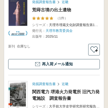
発掘調査報告書
近畿
荒蒔古墳の出土遺物
（1件）
シリーズ：
天理市埋蔵文化財調査報告第14集
発行元：
天理市教育委員会
出版年：
2025/11
新刊
在庫なし
＋
再入荷メール通知
発掘調査報告書
近畿
関西電力 堺港火力発電所 旧汽力発
電施設 調査報告書
シリーズ：
大手前大学史学研究所研究報告第22号