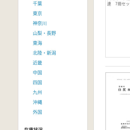
千葉
連 7冊セッ
東京
神奈川
山梨・長野
東海
北陸・新潟
近畿
中国
四国
九州
沖縄
外国
在庫状況