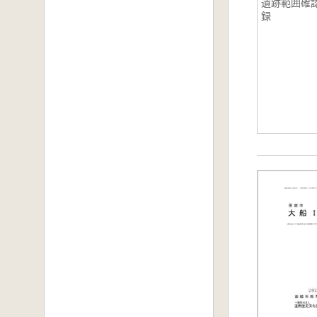
遺跡範囲確
録