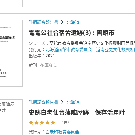
発掘調査報告書
北海道
電電公社合宿舎遺跡(3) : 函館市
シリーズ：
函館市教育委員会道南歴史文化振興財団発掘
発行元：
北海道函館市教育委員会 道南歴史文化振興財
出版年：
2021
新刊
在庫なし
発掘調査報告書
北海道
台藩陣屋
用計
史跡白老仙台藩陣屋跡 保存活用計
（1件）
発行元：
白老町教育委員会