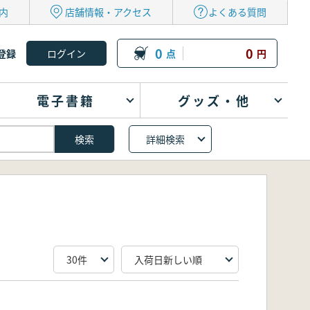
内
店舗情報・アクセス
よくある質問
0
0
登録
点
円
電子書籍
グッズ・他
詳細検索