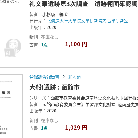
認調査の記
礼文華遺跡第3次調査 遺跡範囲確認
著者：
小杉康 編著
発行元：
北海道大学大学院文学研究院考古学研究室
出版年：
2020
新刊
在庫なし
1,100 円
古書
1点
発掘調査報告書
北海道
大船I遺跡 : 函館市
シリーズ：
函館市教育委員会道南歴史文化振興財団発掘調
著者：
函館市教育委員会生涯学習部文化財課, 道南歴史
出版年：
2020
新刊
在庫なし
1,029 円
古書
1点