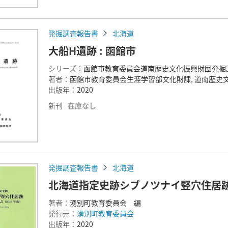
発掘調査報告書
北海道
大船H遺跡 : 函館市
シリーズ：
函館市教育委員会道南歴史文化振興財団発掘調
著者：
函館市教育委員会生涯学習部文化財課, 道南歴史
出版年：
2020
新刊
在庫なし
発掘調査報告書
北海道
北海道指定史跡シブノツナイ竪穴住居跡発
著者：
湧別町教育委員会 編
発行元：
湧別町教育委員会
出版年：
2020