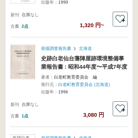
出版年：
1999
新刊
在庫なし
＋
1,320 円~
古書
2点
発掘調査報告書
北海道
史跡白老仙台藩陣屋跡環境整備事
業報告書 : 昭和44年度〜平成7年度
著者：
白老町教育委員会 編
発行元：
白老町教育委員会 (北海道)
出版年：
1996
新刊
在庫なし
＋
3,080 円
古書
1点
史跡白老