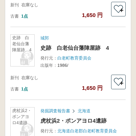
新刊
在庫なし
＋
1,650 円
古書
1点
史跡 白
城郭
老仙台藩
史跡 白老仙台藩陣屋跡 4
陣屋跡 4
発行元：
白老町教育委員会
出版年：
1986/
新刊
在庫なし
＋
1,650 円
古書
1点
虎杖浜2・
発掘調査報告書
北海道
ポンアヨ
虎杖浜2・ポンアヨロ4遺跡
ロ4遺跡
発行元：
北海道白老郡白老町教育委員会