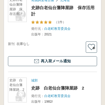
発掘調査報告書
北海道
仙台藩陣
史跡白老仙台藩陣屋跡 保存活用
屋跡 保
計
存活用計
（1件）
発行元：
白老町教育委員会
出版年：
2021
新刊
在庫なし
＋
再入荷メール通知
史跡 白
城郭
老仙台藩
史跡 白老仙台藩陣屋跡 2
陣屋跡 2
発行元：
白老町教育委員会
出版年：
1982/