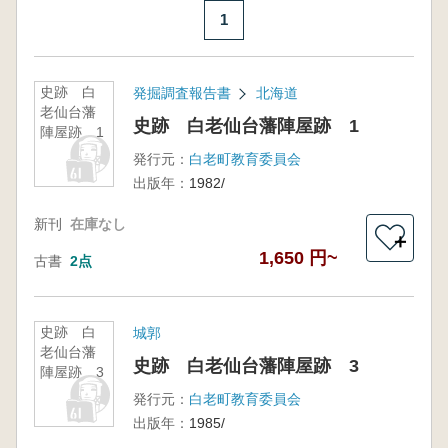
1
史跡 白
発掘調査報告書
北海道
老仙台藩
史跡 白老仙台藩陣屋跡 1
陣屋跡 1
発行元：
白老町教育委員会
出版年：
1982/
新刊
在庫なし
＋
1,650 円~
古書
2点
史跡 白
城郭
老仙台藩
史跡 白老仙台藩陣屋跡 3
陣屋跡 3
発行元：
白老町教育委員会
出版年：
1985/