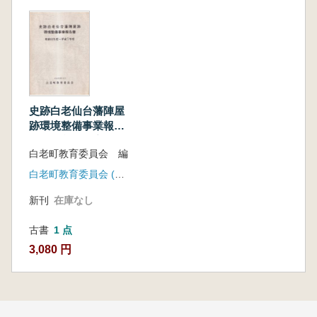
史跡白老仙台藩陣屋
跡環境整備事業報告
書 : 昭和44年度〜平
白老町教育委員会 編
成7年度
白老町教育委員会 (北海道)
新刊
在庫なし
古書
1 点
3,080 円