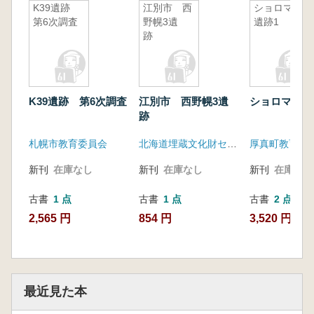
K39遺跡
江別市 西
ショロマ1
第6次調査
野幌3遺
遺跡1
跡
K39遺跡 第6次調査
江別市 西野幌3遺
ショロマ1遺
跡
札幌市教育委員会
北海道埋蔵文化財センター
厚真町教育委
新刊
在庫なし
新刊
在庫なし
新刊
在庫なし
古書
1 点
古書
1 点
古書
2 点
2,565 円
854 円
3,520 円~
最近見た本