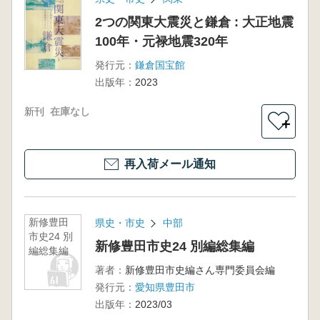
2つの関東大震災と鎌倉 : 大正地震
100年・元禄地震320年
発行元：
鎌倉国宝館
出版年：
2023
新刊
在庫なし
＋
再入荷メール通知
新修豊田
県史・市史
中部
市史24 別
新修豊田市史24 別編総集編
編総集編
著者：
新修豊田市史編さん専門委員会編
発行元：
愛知県豊田市
出版年：
2023/03