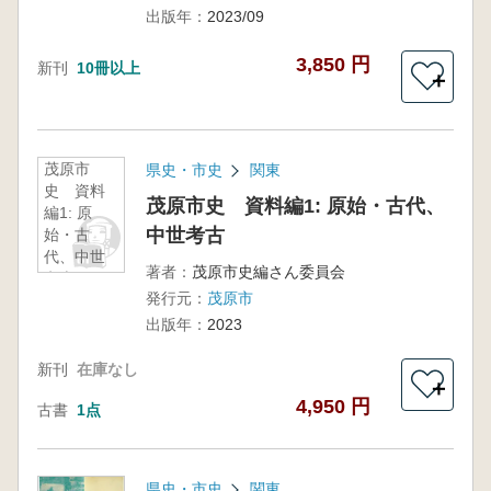
出版年：
2023/09
3,850 円
新刊
10冊以上
＋
茂原市
県史・市史
関東
史 資料
茂原市史 資料編1: 原始・古代、
編1: 原
中世考古
始・古
代、中世
著者：
茂原市史編さん委員会
考古
発行元：
茂原市
出版年：
2023
新刊
在庫なし
＋
4,950 円
古書
1点
県史・市史
関東