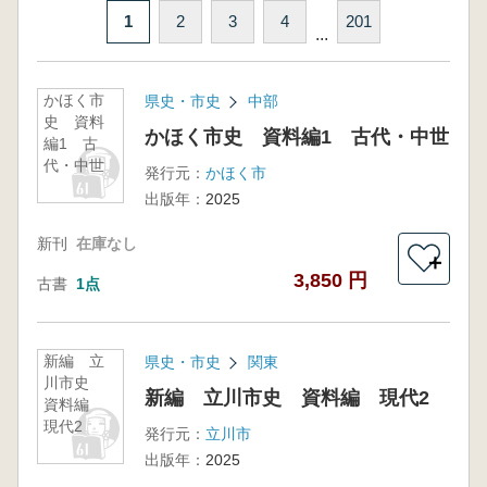
1
2
3
4
201
...
かほく市
県史・市史
中部
史 資料
かほく市史 資料編1 古代・中世
編1 古
代・中世
発行元：
かほく市
出版年：
2025
新刊
在庫なし
＋
3,850 円
古書
1点
新編 立
県史・市史
関東
川市史
新編 立川市史 資料編 現代2
資料編
現代2
発行元：
立川市
出版年：
2025