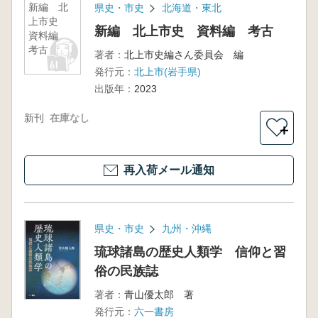
新編 北
県史・市史
北海道・東北
上市史
新編 北上市史 資料編 考古
資料編
考古
著者：
北上市史編さん委員会 編
発行元：
北上市(岩手県)
出版年：
2023
新刊
在庫なし
＋
再入荷メール通知
県史・市史
九州・沖縄
琉球諸島の歴史人類学 信仰と習
俗の民族誌
著者：
青山優太郎 著
発行元：
六一書房