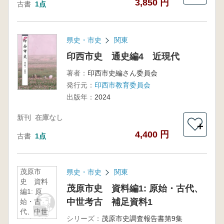
3,850 円
古書
1点
県史・市史
関東
印西市史 通史編4 近現代
著者：
印西市史編さん委員会
発行元：
印西市教育委員会
出版年：
2024
新刊
在庫なし
＋
4,400 円
古書
1点
茂原市
県史・市史
関東
史 資料
茂原市史 資料編1: 原始・古代、
編1: 原
中世考古 補足資料1
始・古
代、中世
シリーズ：
茂原市史調査報告書第9集
考古 補