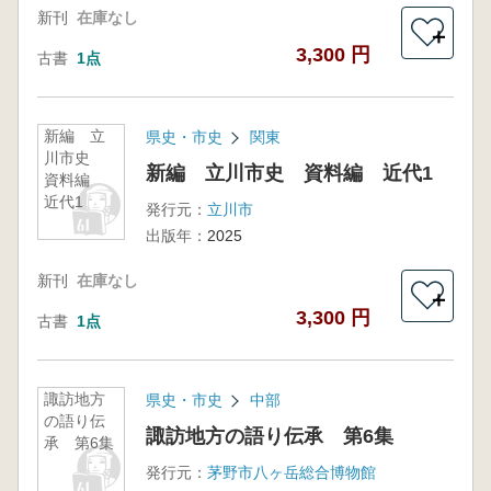
新刊
在庫なし
＋
3,300 円
古書
1点
新編 立
県史・市史
関東
川市史
新編 立川市史 資料編 近代1
資料編
近代1
発行元：
立川市
出版年：
2025
新刊
在庫なし
＋
3,300 円
古書
1点
諏訪地方
県史・市史
中部
の語り伝
諏訪地方の語り伝承 第6集
承 第6集
発行元：
茅野市八ヶ岳総合博物館