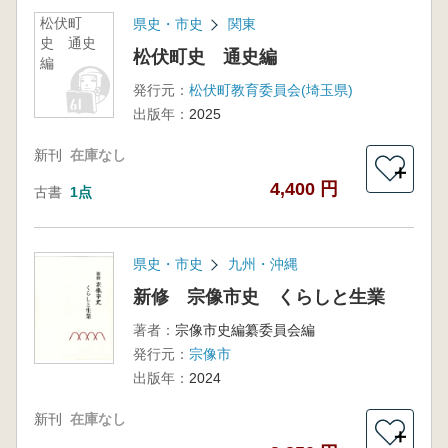
松伏町
県史・市史
関東
史 通史
松伏町史 通史編
編
発行元：
松伏町教育委員会(埼玉県)
出版年：
2025
新刊
在庫なし
＋
4,400 円
古書
1点
県史・市史
九州・沖縄
新修 宗像市史 くらしと生業
著者：
宗像市史編纂委員会編
発行元：
宗像市
出版年：
2024
新刊
在庫なし
＋