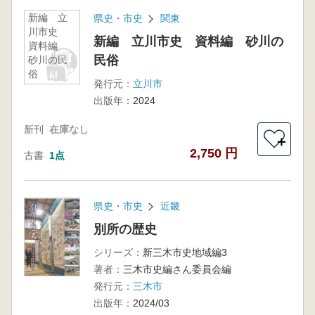
新編 立
県史・市史
関東
川市史
新編 立川市史 資料編 砂川の
資料編
民俗
砂川の民
俗
発行元：
立川市
出版年：
2024
新刊
在庫なし
＋
2,750 円
古書
1点
県史・市史
近畿
別所の歴史
シリーズ：
新三木市史地域編3
著者：
三木市史編さん委員会編
発行元：
三木市
出版年：
2024/03