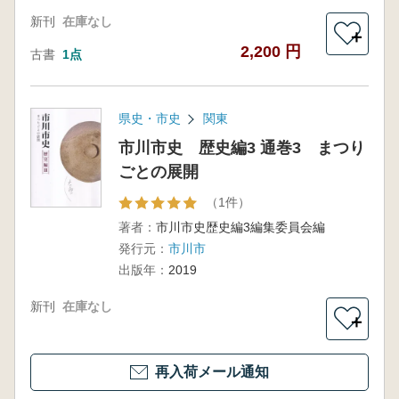
新刊
在庫なし
＋
2,200 円
古書
1点
県史・市史
関東
市川市史 歴史編3 通巻3 まつり
ごとの展開
（1件）
著者：
市川市史歴史編3編集委員会編
発行元：
市川市
出版年：
2019
新刊
在庫なし
＋
再入荷メール通知