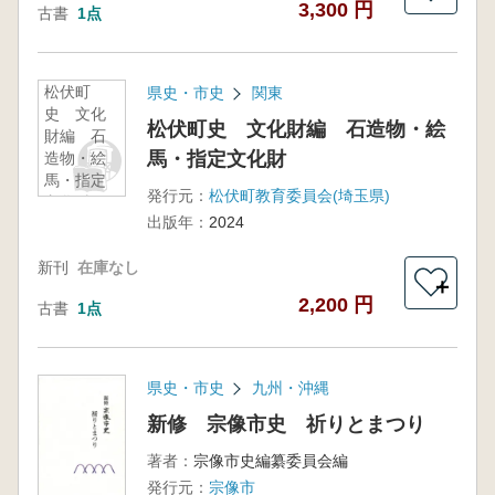
3,300 円
古書
1点
松伏町
県史・市史
関東
史 文化
松伏町史 文化財編 石造物・絵
財編 石
馬・指定文化財
造物・絵
馬・指定
発行元：
松伏町教育委員会(埼玉県)
文化財
出版年：
2024
新刊
在庫なし
＋
2,200 円
古書
1点
県史・市史
九州・沖縄
新修 宗像市史 祈りとまつり
著者：
宗像市史編纂委員会編
発行元：
宗像市