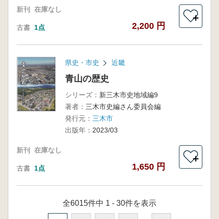
新刊
在庫なし
＋
2,200 円
古書
1点
県史・市史
近畿
青山の歴史
シリーズ：
新三木市史地域編9
著者：
三木市史編さん委員会編
発行元：
三木市
出版年：
2023/03
新刊
在庫なし
＋
1,650 円
古書
1点
全6015件中 1 - 30件を表示