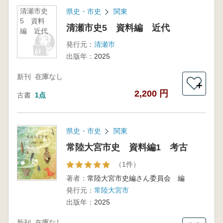
清瀬市史
県史・市史
関東
5 資料
清瀬市史5 資料編 近代
編 近代
発行元：
清瀬市
出版年：
2025
新刊
在庫なし
＋
2,200 円
古書
1点
県史・市史
関東
常陸大宮市史 資料編1 考古
（1件）
著者：
常陸大宮市史編さん委員会 編
発行元：
常陸大宮市
出版年：
2025
新刊
在庫なし