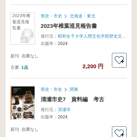
2023年椎
県史・市史
北海道・東北
葉巡見報
2023年椎葉巡見報告書
告書
発行元：
昭和女子大学人間文化学部歴史文化学科
出版年：
2024
新刊
在庫なし
＋
2,200 円
古書
1点
県史・市史
関東
清瀬市史7 資料編 考古
発行元：
清瀬市
出版年：
2024
新刊
在庫なし
＋