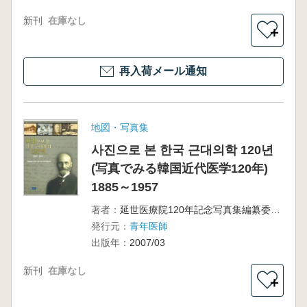
新刊
在庫なし
＋
再入荷メール通知
地図・写真集
사진으로 본 한국 근대의학 120년
(写真でみる韓国近代医学120年)
1885～1957
著者：
延世医療院120年記念写真集編纂委員会 編
発行元：
青年医師
出版年：
2007/03
新刊
在庫なし
＋