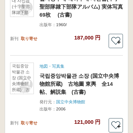
대 사진첩
聖部隊隷下部隊アルバム) 実体写真
(十字聖部
隊隷下部
69枚 (古書)
隊アルバ
ム) 実体写
出版年：
1960/
真69枚
(古書)
187,000 円
新刊
取り寄せ
＋
국립중앙
地図・写真集
박물관 소
국립중앙박물관 소장 (国立中央博
장 (国立中
物館所蔵) 古地圖 東輿 全14
央博物館
所蔵) 古
帖、解説集 (古書)
地圖 東
輿 全14
発行元：
国立中央博物館
帖、解説
出版年：
2006
集 (古書)
121,000 円
新刊
取り寄せ
＋