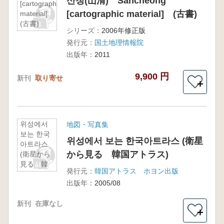
산청(山清) Sancheong
[cartographic
[cartographic material] (古書)
material]
(古書)
シリーズ：
2006年修正版
発行元：
国土地理情報院
出版年：
2011
9,900 円
新刊
取り寄せ
＋
위성에서
地図・写真集
보는 한국
위성에서 보는 한국아트라스 (衛星
아트라스
から見る 韓国アトラス)
(衛星から
見る 韓
発行元：
韓国アトラス ホヨン出版
国アトラ
出版年：
2005/08
ス)
新刊
在庫なし
＋