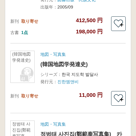
出版年：
2005/09
412,500 円
新刊
取り寄せ
＋
198,000 円
古書
1点
(韓国地図
地図・写真集
学発達史)
(韓国地図学発達史)
シリーズ：
한국 지도학 발달사
発行元：
진한엠앤비
11,000 円
新刊
取り寄せ
＋
정범태 사
地図・写真集
진집(鄭範
정범태 사진집(鄭範泰写真集) 카