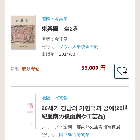
地図・写真集
東輿圖 全2巻
著者：
金正浩
発行元：
ソウル大学校奎章閣
出版年：
2014/03
55,000 円
新刊
取り寄せ
＋
地図・写真集
20세기 경남의 가면극과 공예(20世
紀慶南の仮面劇や工芸品)
シリーズ：
梁河 鄭尙圤先生寄贈写真展
発行元：
国立民俗博物館