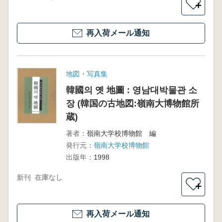
＋
再入荷メール通知
地図・写真集
韓國의 옛 地圖 : 영남대박물관 소
장 (韓国の古地図:嶺南大博物館所
蔵)
著者：
嶺南大学校博物館 編
発行元：
嶺南大学校博物館
出版年：
1998
新刊
在庫なし
＋
再入荷メール通知