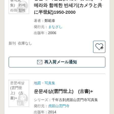
泰写真
메라와 함께한 반세기(カメラと共
集) 카메
라와 함께
に半世紀)1950-2000
한 반세기
(カメラと
著者：
鄭範泰
共に半世
発行元：
まなざし
紀)1950-
出版年：
2006
2000
新刊
在庫なし
＋
再入荷メール通知
운문세상
地図・写真集
(雲門世
운문세상(雲門世上) (古書)+
上) (古
書)+
シリーズ：
千年古刹虎踞山雲門寺写真集
発行元：
虎踞山雲門寺
出版年：
2014