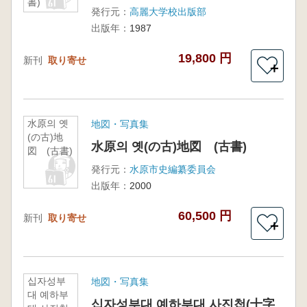
書)
発行元：
高麗大学校出版部
出版年：
1987
19,800 円
新刊
取り寄せ
＋
水原의 옛
地図・写真集
(の古)地
水原의 옛(の古)地図 (古書)
図 (古書)
発行元：
水原市史編纂委員会
出版年：
2000
60,500 円
新刊
取り寄せ
＋
십자성부
地図・写真集
대 예하부
십자성부대 예하부대 사진첩(十字