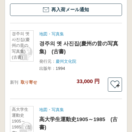
再入荷メール通知
경주의 옛
地図・写真集
사진집(慶
경주의 옛 사진집(慶州の昔の写真
州の昔の
集) (古書)
写真集)
(古書)
発行元：
慶州文化院
出版年：
1994
33,000 円
新刊
取り寄せ
＋
高大学生
地図・写真集
運動史
高大学生運動史1905～1985 (古
1905～
書)
1985 (古