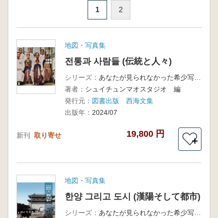
1
2
地図・写真集
전통과 사람들 (伝統と人々)
シリーズ：
あなたが見られなかった希少写真2
著者：
シュイチュンマオスタジオ 編
発行元：
図書出版 西海文集
出版年：
2024/07
19,800 円
新刊
取り寄せ
＋
地図・写真集
한양 그리고 도시 (漢陽そして都市)
シリーズ：
あなたが見られなかった希少写真1