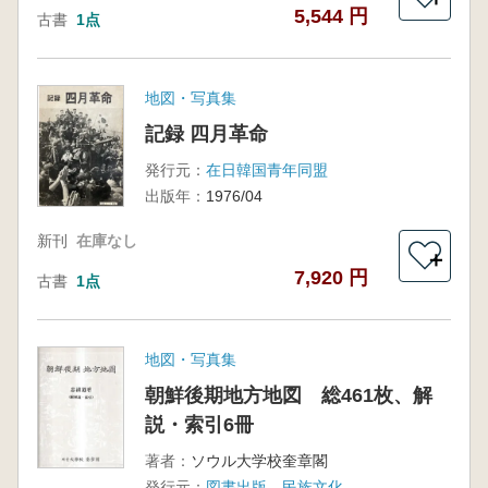
5,544 円
古書
1点
地図・写真集
記録 四月革命
発行元：
在日韓国青年同盟
出版年：
1976/04
新刊
在庫なし
＋
7,920 円
古書
1点
地図・写真集
朝鮮後期地方地図 総461枚、解
説・索引6冊
著者：
ソウル大学校奎章閣
発行元：
図書出版 民族文化