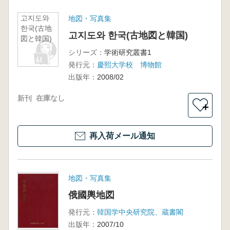
고지도와
地図・写真集
한국(古地
고지도와 한국(古地図と韓国)
図と韓国)
シリーズ：
学術研究叢書1
発行元：
慶熙大学校 博物館
出版年：
2008/02
新刊
在庫なし
＋
再入荷メール通知
地図・写真集
俄國輿地図
発行元：
韓国学中央研究院、蔵書閣
出版年：
2007/10