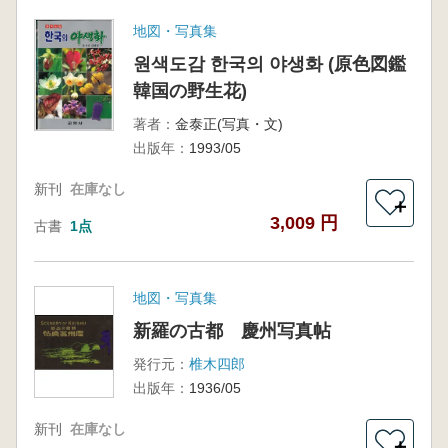
地図・写真集
원색도감 한국의 야생화 (原色図鑑
韓国の野生花)
著者：
金泰正(写真・文)
出版年：
1993/05
新刊
在庫なし
＋
3,009 円
古書
1点
地図・写真集
新羅の古都 慶州写真帖
発行元：
椎木四郎
出版年：
1936/05
新刊
在庫なし
＋