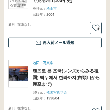
で見る群山100年史)
(写真で見
る群山100
発行元：
群山市
年史)
出版年：
2004
新刊
在庫なし
＋
再入荷メール通知
地図・写真集
렌즈로 본 조국(レンズからみる祖
国) 백두에서 한라까지(白頭山から
漢拏まで)
発行元：
韓国写真学会
出版年：
1998/04
新刊
在庫なし