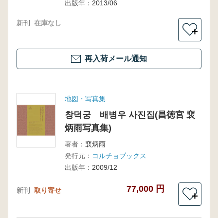
出版年：
2013/06
新刊
在庫なし
＋
再入荷メール通知
地図・写真集
창덕궁 배병우 사진집(昌徳宮 裵
炳雨写真集)
著者：
裵炳雨
発行元：
コルチョブックス
出版年：
2009/12
77,000 円
新刊
取り寄せ
＋