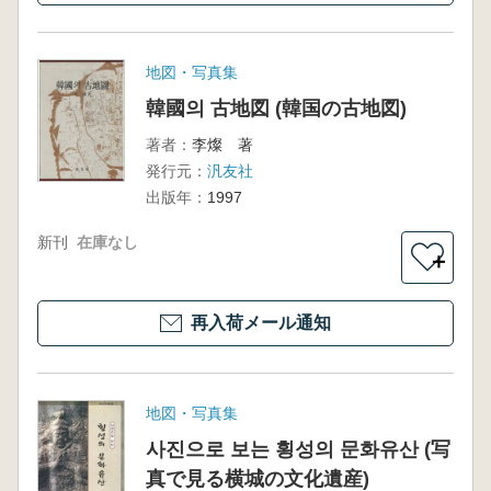
地図・写真集
韓國의 古地図 (韓国の古地図)
著者：
李燦 著
発行元：
汎友社
出版年：
1997
新刊
在庫なし
＋
再入荷メール通知
地図・写真集
사진으로 보는 횡성의 문화유산 (写
真で見る横城の文化遺産)