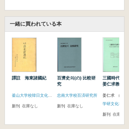
一緒に買われている本
譯註 海東諸國紀
百濟史의(の) 比較研
三國時代研究
究
姜仁求教授停
論集
釜山大学校韓日文化研究所
忠南大学校百済研究所
姜仁求 ほか
学研文化社
新刊
在庫なし
新刊
在庫なし
新刊
在庫なし