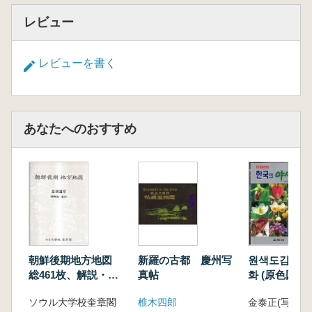
レビュー
レビューを書く
あなたへのおすすめ
朝鮮後期地方地図
新羅の古都 慶州写
원색도감 한국
総461枚、解説・索
真帖
화 (原色図鑑
引6冊
野生花)
ソウル大学校奎章閣
椎木四郎
金泰正(写真・