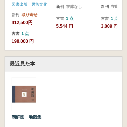
図書出版 民族文化
新刊
在庫なし
新刊
在庫なし
新刊
取り寄せ
古書
1 点
古書
1 点
412,500円
5,544 円
3,009 円
古書
1 点
198,000 円
最近見た本
朝鮮図 地図集