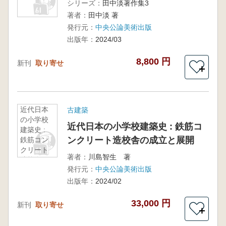
シリーズ：
田中淡著作集3
著者：
田中淡 著
発行元：
中央公論美術出版
出版年：
2024/03
8,800 円
新刊
取り寄せ
＋
近代日本
古建築
の小学校
近代日本の小学校建築史 : 鉄筋コ
建築史 :
ンクリート造校舎の成立と展開
鉄筋コン
クリート
著者：
川島智生 著
造校舎の
発行元：
中央公論美術出版
成立と展
開
出版年：
2024/02
33,000 円
新刊
取り寄せ
＋