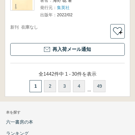
著者：
海野 聡 著
発行元：
集英社
出版年：
2022/02
新刊
在庫なし
＋
再入荷メール通知
全1442件中 1 - 30件を表示
1
2
3
4
49
...
本を探す
六一書房の本
ランキング