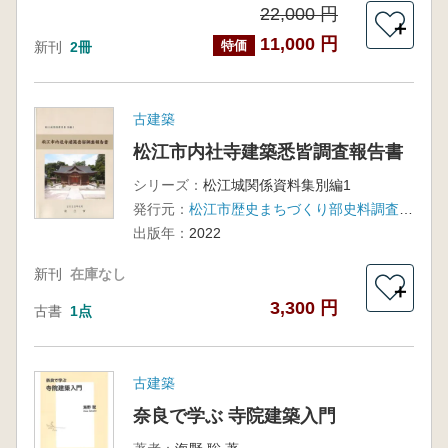
22,000 円
＋
11,000 円
特価
新刊
2冊
古建築
松江市内社寺建築悉皆調査報告書
シリーズ：
松江城関係資料集別編1
発行元：
松江市歴史まちづくり部史料調査課松江城調査研究室
出版年：
2022
新刊
在庫なし
＋
3,300 円
古書
1点
古建築
奈良で学ぶ 寺院建築入門