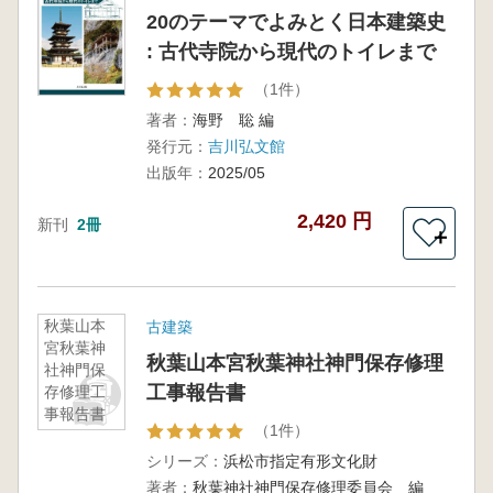
20のテーマでよみとく日本建築史
: 古代寺院から現代のトイレまで
（1件）
著者：
海野 聡 編
発行元：
吉川弘文館
出版年：
2025/05
2,420 円
新刊
2冊
＋
秋葉山本
古建築
宮秋葉神
秋葉山本宮秋葉神社神門保存修理
社神門保
工事報告書
存修理工
事報告書
（1件）
シリーズ：
浜松市指定有形文化財
著者：
秋葉神社神門保存修理委員会 編