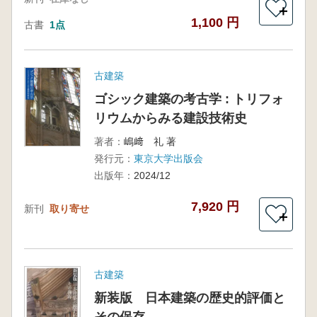
＋
1,100 円
古書
1点
古建築
ゴシック建築の考古学 : トリフォ
リウムからみる建設技術史
著者：
嶋﨑 礼 著
発行元：
東京大学出版会
出版年：
2024/12
7,920 円
新刊
取り寄せ
＋
古建築
新装版 日本建築の歴史的評価と