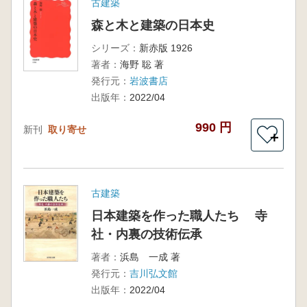
古建築
森と木と建築の日本史
シリーズ：
新赤版 1926
著者：
海野 聡 著
発行元：
岩波書店
出版年：
2022/04
990 円
新刊
取り寄せ
＋
古建築
日本建築を作った職人たち 寺
社・内裏の技術伝承
著者：
浜島 一成 著
発行元：
吉川弘文館
出版年：
2022/04