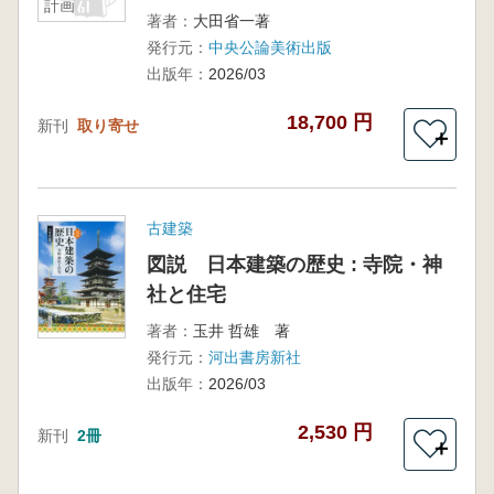
計画
著者：
大田省一著
発行元：
中央公論美術出版
出版年：
2026/03
18,700 円
新刊
取り寄せ
＋
古建築
図説 日本建築の歴史 : 寺院・神
社と住宅
著者：
玉井 哲雄 著
発行元：
河出書房新社
出版年：
2026/03
2,530 円
新刊
2冊
＋