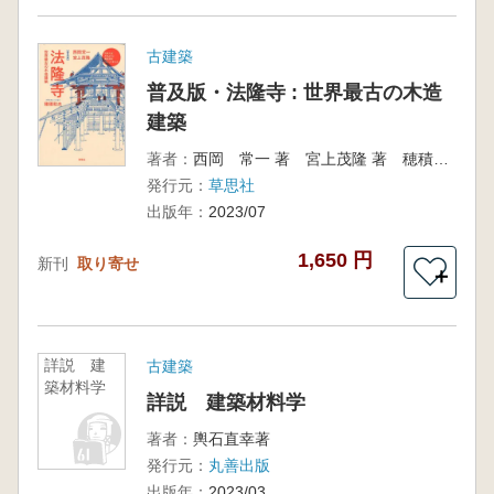
古建築
普及版・法隆寺 : 世界最古の木造
建築
著者：
西岡 常一 著 宮上茂隆 著 穂積和夫 絵
発行元：
草思社
出版年：
2023/07
1,650 円
新刊
取り寄せ
＋
詳説 建
古建築
築材料学
詳説 建築材料学
著者：
輿石直幸著
発行元：
丸善出版
出版年：
2023/03