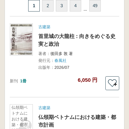
1
2
3
4
49
...
古建築
首里城の大龍柱 : 向きをめぐる史
実と政治
著者：
後田多 敦 著
発行元：
春風社
出版年：
2026/07
6,050 円
新刊
1冊
＋
仏領期ベ
古建築
トナムに
仏領期ベトナムにおける建築・都
おける建
市計画
築・都市