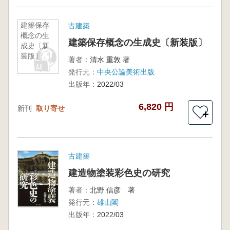
建築保存
古建築
概念の生
建築保存概念の生成史〔新装版〕
成史〔新
装版〕
著者：
清水 重敦 著
発行元：
中央公論美術出版
出版年：
2022/03
6,820 円
新刊
取り寄せ
＋
古建築
建造物塗装彩色史の研究
著者：
北野 信彦 著
発行元：
雄山閣
出版年：
2022/03