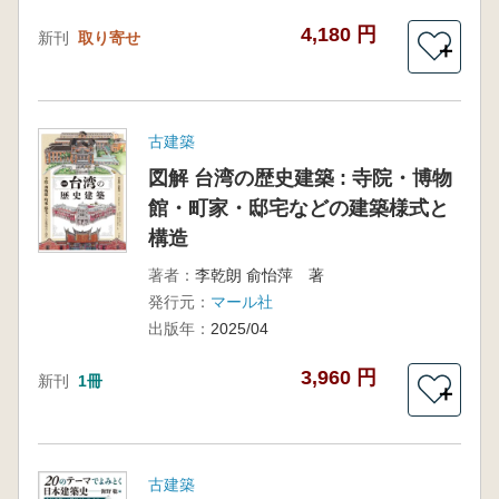
4,180 円
新刊
取り寄せ
＋
古建築
図解 台湾の歴史建築 : 寺院・博物
館・町家・邸宅などの建築様式と
構造
著者：
李乾朗 俞怡萍 著
発行元：
マール社
出版年：
2025/04
3,960 円
新刊
1冊
＋
古建築