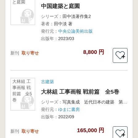
と庭園
中国建築と庭園
シリーズ：
田中淡著作集2
著者：
田中淡 著
発行元：
中央公論美術出版
出版年：
2023/03
8,800 円
新刊
取り寄せ
＋
大林組 工
古建築
事画報 戦
大林組 工事画報 戦前篇 全5巻
前篇 全5
巻
シリーズ：
写真集成 近代日本の建築 第7期
発行元：
ゆまに書房
出版年：
2022/09
165,000 円
新刊
取り寄せ
＋