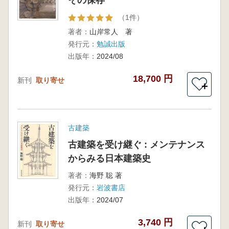
その保存
（1件）
著者：
山岸常人 著
発行元：
勉誠出版
出版年：
2024/08
18,700 円
新刊
取り寄せ
＋
古建築
古建築を受け継ぐ : メンテナンス
からみる日本建築史
著者：
海野 聡 著
発行元：
岩波書店
出版年：
2024/07
3,740 円
新刊
取り寄せ