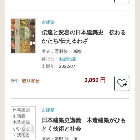
古建築
伝達と変容の日本建築史 伝わる
かたち/伝えるわざ
著者：
野村俊一 編集
発行元：
勉誠出版
出版年：
2022/07
3,850 円
新刊
取り寄せ
＋
日本建築
古建築
史講義
日本建築史講義 木造建築がひも
木造建築
とく技術と社会
がひもと
く技術と
著者：
海野 聡 著