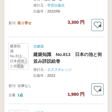
社会
発行元：
学芸出版社
出版年：
2022/05
3,300 円
新刊
取り寄せ
＋
建築知
古建築
識
建築知識 No.813 日本の池と街
No.813
並み詳説絵巻
日本の池
と街並み
発行元：
エクスナレッジ
詳説絵巻
出版年：
2022
新刊
在庫なし
＋
1,980 円
古書
1点