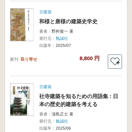
古建築
和様と唐様の建築史学史
著者：
野村俊一 著
発行元：
勉誠社
出版年：
2025/07
8,800 円
新刊
取り寄せ
＋
古建築
社寺建築を知るための用語集 : 日
本の歴史的建築を考える
著者：
濵島正士 著
発行元：
勉誠社
出版年：
2025/06