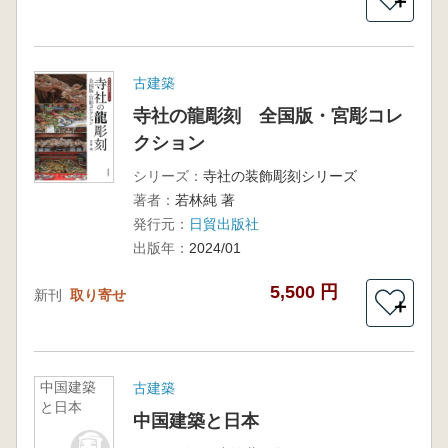
＋
古建築
寺社の龍彫刻 全国版・宮彫コレ
クション
シリーズ：
寺社の装飾彫刻シリーズ
著者：
若林純 著
発行元：
日貿出版社
出版年：
2024/01
5,500 円
新刊
取り寄せ
＋
中国建築
古建築
と日本
中国建築と日本