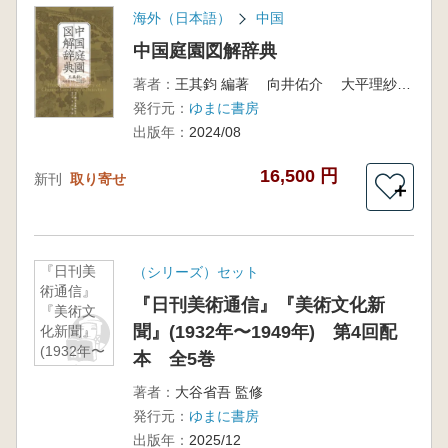
海外（日本語）
中国
中国庭園図解辞典
著者：
王其鈞 編著 向井佑介 大平理紗[訳]
発行元：
ゆまに書房
出版年：
2024/08
16,500 円
新刊
取り寄せ
＋
『日刊美
（シリーズ）セット
術通信』
『日刊美術通信』『美術文化新
『美術文
聞』(1932年〜1949年) 第4回配
化新聞』
(1932年〜
本 全5巻
1949年)
第4回配
著者：
大谷省吾 監修
本 全5巻
発行元：
ゆまに書房
出版年：
2025/12