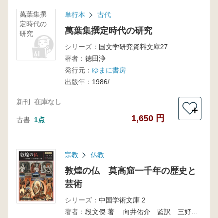
萬葉集撰
単行本
古代
定時代の
萬葉集撰定時代の研究
研究
シリーズ：
国文学研究資料文庫27
著者：
徳田浄
発行元：
ゆまに書房
出版年：
1986/
新刊
在庫なし
＋
1,650 円
古書
1点
宗教
仏教
敦煌の仏 莫高窟一千年の歴史と
芸術
シリーズ：
中国学術文庫 2
著者：
段文傑 著 向井佑介 監訳 三好祥子翻訳