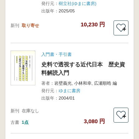
発行元：
樹立社(ゆまに書房)
出版年：
2025/05
10,230 円
新刊
取り寄せ
＋
入門書・手引書
史料で透視する近代日本 歴史資
料解読入門
著者：
岩壁義光, 小林和幸, 広瀬順晧 編
発行元：
ゆまに書房
出版年：
2004/01
新刊
在庫なし
＋
3,080 円
古書
1点