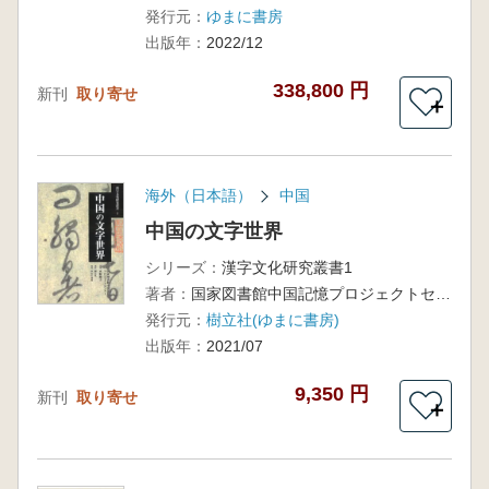
発行元：
ゆまに書房
出版年：
2022/12
338,800 円
新刊
取り寄せ
＋
海外（日本語）
中国
中国の文字世界
シリーズ：
漢字文化研究叢書1
著者：
国家図書館中国記憶プロジェクトセンター編 水野衛子 訳
発行元：
樹立社(ゆまに書房)
出版年：
2021/07
9,350 円
新刊
取り寄せ
＋