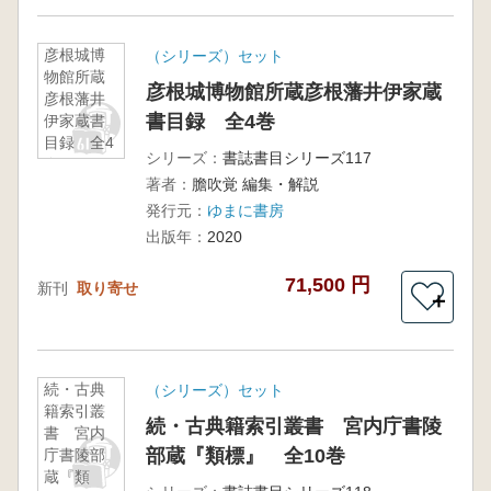
彦根城博
（シリーズ）セット
物館所蔵
彦根城博物館所蔵彦根藩井伊家蔵
彦根藩井
書目録 全4巻
伊家蔵書
目録 全4
シリーズ：
書誌書目シリーズ117
巻
著者：
膽吹覚 編集・解説
発行元：
ゆまに書房
出版年：
2020
71,500 円
新刊
取り寄せ
＋
続・古典
（シリーズ）セット
籍索引叢
続・古典籍索引叢書 宮内庁書陵
書 宮内
部蔵『類標』 全10巻
庁書陵部
蔵『類