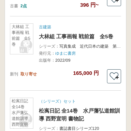
＋
396 円~
古書
2点
大林組 工
古建築
事画報 戦
大林組 工事画報 戦前篇 全5巻
前篇 全5
巻
シリーズ：
写真集成 近代日本の建築 第7期
発行元：
ゆまに書房
出版年：
2022/09
165,000 円
新刊
取り寄せ
＋
松㝢日記
（シリーズ）セット
全14巻
松㝢日記 全14巻 水戸藩弘道館訓
水戸藩弘
導 西野宣明 書物記
道館訓導
西野宣明
シリーズ：
書誌書目シリーズ120
書物記