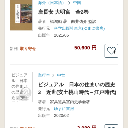
海外（日本語）
中国
唐長安 大明宮 全2巻
著者：
楊鴻勛 著 向井佑介 監訳
発行元：
科学出版社東京(ゆまに書房)
出版年：
2021/05
50,600 円
新刊
取り寄せ
＋
ビジュア
単行本
中世
ル 日本
ビジュアル 日本の住まいの歴史
の住まい
3 近世(安土桃山時代～江戸時代)
の歴史3
近世(安土
著者：
家具道具室内史学会著
桃山時代
発行元：
ゆまに書房
～江戸時
代)
出版年：
2020/02