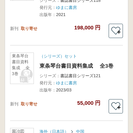
シリーズ：
書誌書目シリーズ118
標』 全
発行元：
ゆまに書房
10巻
出版年：
2021
198,000 円
新刊
取り寄せ
＋
東条琴台
（シリーズ）セット
書目資料
東条琴台書目資料集成 全3巻
集成 全
3巻
シリーズ：
書誌書目シリーズ121
発行元：
ゆまに書房
出版年：
2023/03
55,000 円
新刊
取り寄せ
＋
園冶図
海外（日本語）
中国