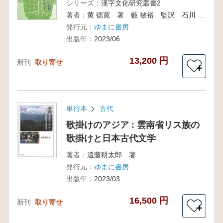
シリーズ：
漢字文化研究叢書2
著者：
黄 徳寛 著 藪 敏裕 監訳 石川 泰成 鋤田 智彦 宮本 徹 劉 海宇 訳者
発行元：
ゆまに書房
出版年：
2023/06
13,200 円
新刊
取り寄せ
＋
単行本
古代
歌掛けのアジア : 雲南省リス族の
歌掛けと日本古代文学
著者：
遠藤耕太郎 著
発行元：
ゆまに書房
出版年：
2023/03
16,500 円
新刊
取り寄せ
＋