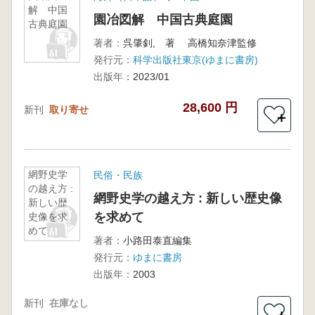
解 中国
園冶図解 中国古典庭園
古典庭園
著者：
呉肇釗, 著 高橋知奈津監修
発行元：
科学出版社東京(ゆまに書房)
出版年：
2023/01
28,600 円
新刊
取り寄せ
＋
網野史学
民俗・民族
の越え方 :
網野史学の越え方 : 新しい歴史像
新しい歴
を求めて
史像を求
めて
著者：
小路田泰直編集
発行元：
ゆまに書房
出版年：
2003
新刊
在庫なし