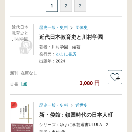
1
2
3
近代日本
歴史一般・史料
団体史
教育史と
近代日本教育史と川村学園
川村学園
著者：
川村学園 編著
発行元：
ゆまに書房
出版年：
2024
新刊
在庫なし
＋
3,080 円
古書
1点
歴史一般・史料
近世史
新・倭館 : 鎖国時代の日本人町
シリーズ：
ゆまに学芸選書ULULA 2
著者：
田代和生