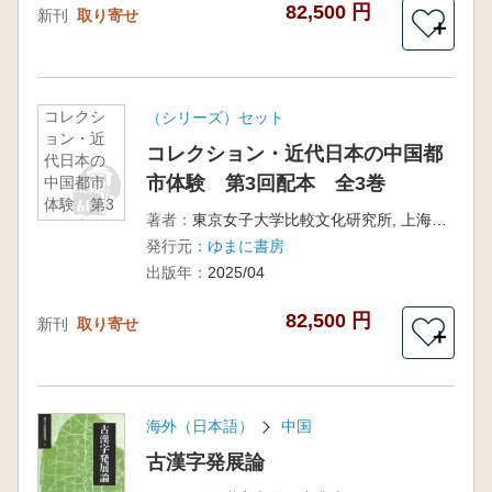
82,500 円
新刊
取り寄せ
＋
コレクシ
（シリーズ）セット
ョン・近
コレクション・近代日本の中国都
代日本の
市体験 第3回配本 全3巻
中国都市
体験 第3
著者：
東京女子大学比較文化研究所, 上海外国語大学日本研究センター 監修
回配本
発行元：
ゆまに書房
全3巻
出版年：
2025/04
82,500 円
新刊
取り寄せ
＋
海外（日本語）
中国
古漢字発展論