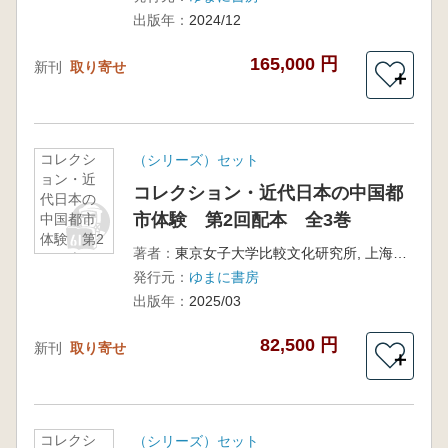
出版年：
2024/12
165,000 円
新刊
取り寄せ
＋
コレクシ
（シリーズ）セット
ョン・近
コレクション・近代日本の中国都
代日本の
市体験 第2回配本 全3巻
中国都市
体験 第2
著者：
東京女子大学比較文化研究所, 上海外国語大学日本研究センター 監修
回配本
発行元：
ゆまに書房
全3巻
出版年：
2025/03
82,500 円
新刊
取り寄せ
＋
コレクシ
（シリーズ）セット