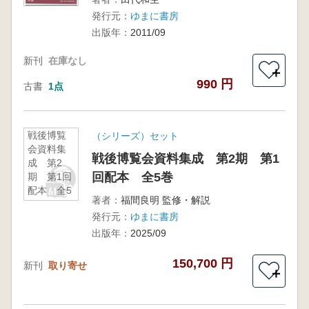
発行元：
ゆまに書房
出版年：
2011/09
新刊
在庫なし
＋
990 円
古書
1点
戦後博覧
（シリーズ）セット
会資料集
戦後博覧会資料集成 第2期 第1
成 第2
回配本 全5巻
期 第1回
配本 全5
著者：
福間良明 監修・解説
巻
発行元：
ゆまに書房
出版年：
2025/09
150,700 円
新刊
取り寄せ
＋