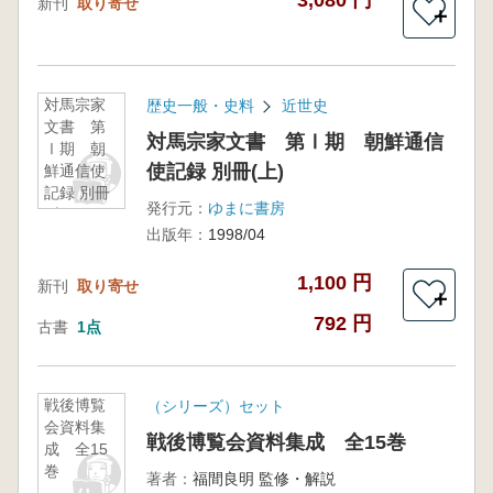
3,080 円
新刊
取り寄せ
＋
対馬宗家
歴史一般・史料
近世史
文書 第
対馬宗家文書 第Ⅰ期 朝鮮通信
Ⅰ期 朝
使記録 別冊(上)
鮮通信使
記録 別冊
発行元：
ゆまに書房
(上)
出版年：
1998/04
1,100 円
新刊
取り寄せ
＋
792 円
古書
1点
戦後博覧
（シリーズ）セット
会資料集
戦後博覧会資料集成 全15巻
成 全15
巻
著者：
福間良明 監修・解説