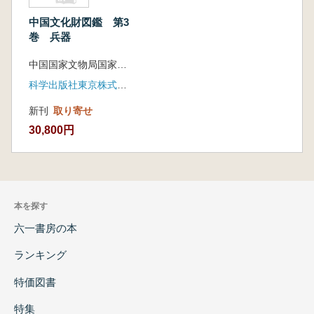
中国文化財図鑑 第3
巻 兵器
中国国家文物局国家文物鑑定委員会 編 [監修] 小澤正人[翻訳] 今村佳子
科学出版社東京株式会社(発行) ゆまに書房(発売)
新刊
取り寄せ
30,800円
本を探す
六一書房の本
ランキング
特価図書
特集