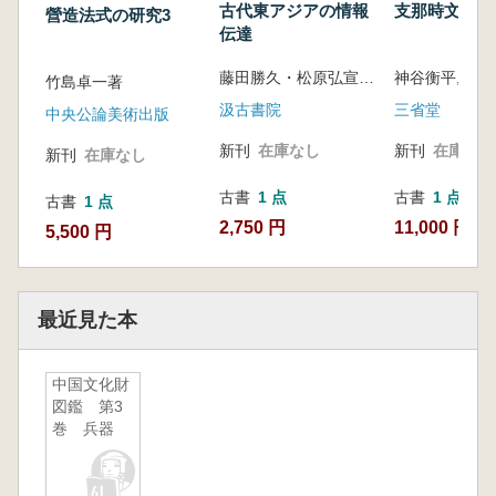
古代東アジアの情報
支那時文研究
營造法式の研究3
伝達
藤田勝久・松原弘宣 編
竹島卓一著
汲古書院
三省堂
中央公論美術出版
新刊
在庫なし
新刊
在庫なし
新刊
在庫なし
古書
1 点
古書
1 点
古書
1 点
2,750 円
11,000 円
5,500 円
最近見た本
中国文化財
図鑑 第3
巻 兵器