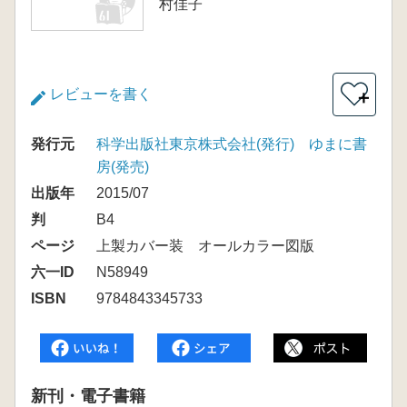
村佳子
レビューを書く
＋
発行元
科学出版社東京株式会社(発行) ゆまに書
房(発売)
出版年
2015/07
判
B4
ページ
上製カバー装 オールカラー図版
六一ID
N58949
ISBN
9784843345733
新刊・電子書籍