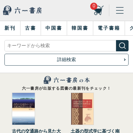
0
新刊
古書
中国書
韓国書
電子書籍
詳細検索
六一書房が出版する図書の最新刊をチェック！
古代の交通路から見た大
土器の型式学に基づく南