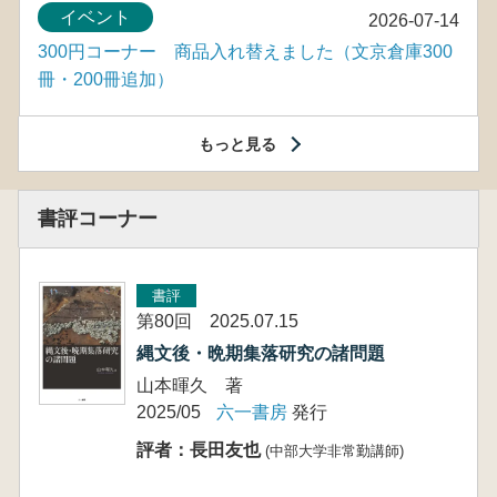
イベント
2026-07-14
300円コーナー 商品入れ替えました（文京倉庫300
冊・200冊追加）
もっと見る
書評コーナー
書評
第80回 2025.07.15
縄文後・晩期集落研究の諸問題
山本暉久 著
2025/05
六一書房
発行
評者：長田友也
(中部大学非常勤講師)