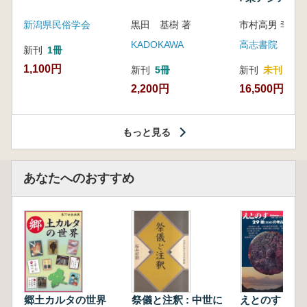
新潟県民俗学会
黒田 基樹 著
KADOKAWA
高志書院
新刊
1冊
1,100円
新刊
5冊
新刊
未刊
2,200円
16,500円
もっと見る
あなたへのおすすめ
郷土カルタの世界
祭儀と注釈 : 中世に
えとのす 民族