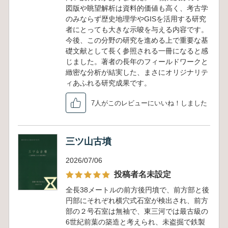
図版や眺望解析は資料的価値も高く、考古学
のみならず歴史地理学やGISを活用する研究
者にとっても大きな示唆を与える内容です。
今後、この分野の研究を進める上で重要な基
礎文献として長く参照される一冊になると感
じました。著者の長年のフィールドワークと
緻密な分析が結実した、まさにオリジナリテ
ィあふれる研究成果です。
7人がこのレビューにいいね！しました
三ツ山古墳
2026/07/06
投稿者名未設定
全長38メートルの前方後円墳で、前方部と後
円部にそれぞれ横穴式石室が検出され、前方
部の２号石室は無袖で、東三河では最古級の
6世紀前葉の築造と考えられ、未盗掘で鉄製