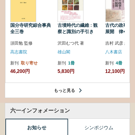
国分寺研究綜合事典
古墳時代の繊維 : 観
古代の政事と
全三巻
察と識別の手引き
展開 律令・
対外関係
須田勉 監修
沢田むつ代 著
吉村 武彦 編集
高志書院
雄山閣
八木書店
新刊
取り寄せ
新刊
1冊
新刊
4冊
46,200円
5,830円
12,100円
もっと見る
六一インフォメーション
お知らせ
シンポジウム