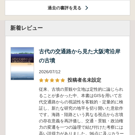
過去の書評を見る
新着レビュー
古代の交通路から見た大阪湾沿岸
の古墳
2026/07/12
投稿者名未設定
従来、古墳の景観や立地は定性的に論じられ
ることが多かった中、本書はGISを用いて古
代交通路からの視認性を客観的・定量的に検
証し、新たな研究の地平を切り開いた意欲作
です。海路・陸路という異なる視点から古墳
の存在意義を再評価し、交通・景観・政治権
力の変遷を一つの論理で結び付けた考察には
高い説得力がありました。96点に及ぶカラー