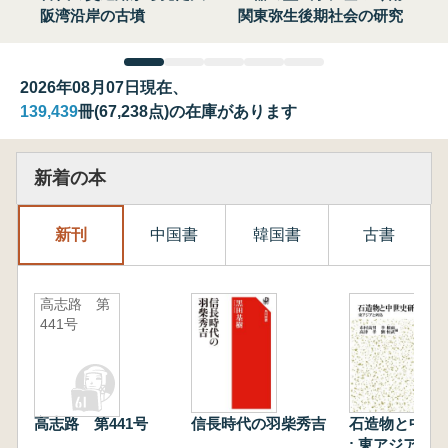
阪湾沿岸の古墳
関東弥生後期社会の研究
2026年08月07日現在、
139,439
冊(67,238点)の在庫があります
新着の本
新刊
中国書
韓国書
古書
高志路 第
441号
高志路 第441号
信長時代の羽柴秀吉
石造物と中世
: 東アジアと