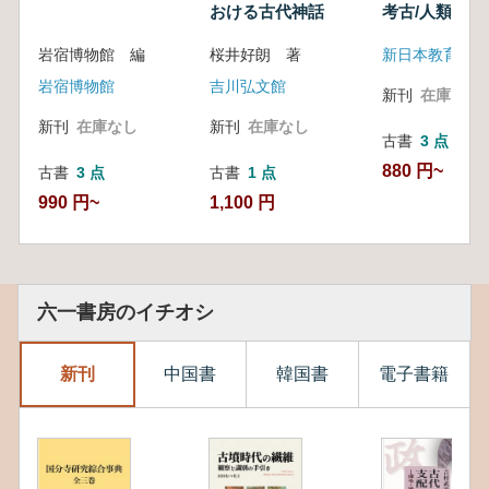
おける古代神話
考古/人類 2
(大分)の考古
岩宿博物館 編
桜井好朗 著
新日本教育図書
岩宿博物館
吉川弘文館
新刊
在庫なし
新刊
在庫なし
新刊
在庫なし
古書
3 点
880 円~
古書
3 点
古書
1 点
990 円~
1,100 円
六一書房のイチオシ
新刊
中国書
韓国書
電子書籍