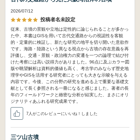
2026/07/12
投稿者名未設定
従来、古墳の景観や立地は定性的に論じられることが多かっ
た中、本書はGISを用いて古代交通路からの視認性を客観
的・定量的に検証し、新たな研究の地平を切り開いた意欲作
です。海路・陸路という異なる視点から古墳の存在意義を再
評価し、交通・景観・政治権力の変遷を一つの論理で結び付
けた考察には高い説得力がありました。96点に及ぶカラー図
版や眺望解析は資料的価値も高く、考古学のみならず歴史地
理学やGISを活用する研究者にとっても大きな示唆を与える
内容です。今後、この分野の研究を進める上で重要な基礎文
献として長く参照される一冊になると感じました。著者の長
年のフィールドワークと緻密な分析が結実した、まさにオリ
ジナリティあふれる研究成果です。
7人がこのレビューにいいね！しました
三ツ山古墳