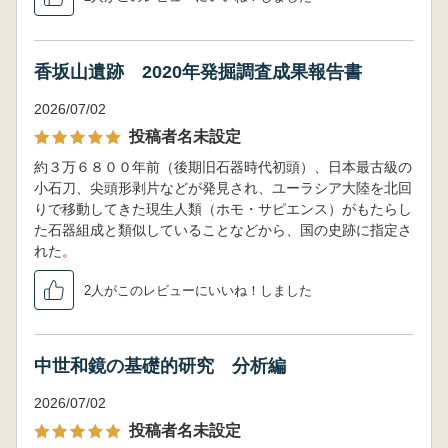
香坂山遺跡 2020年発掘調査成果報告書
2026/07/02
投稿者名未設定
約３万６８００年前（後期旧石器時代初頭）、日本最古級の
小石刀、尖頭形剥片などが発見され、ユーラシア大陸を北回
りで移動してきた現生人類（ホモ・サピエンス）がもたらし
た石器組成と類似していることなどから、国の史跡に指定さ
れた。
2人がこのレビューにいいね！しました
中世和鏡の基礎的研究 分析編
2026/07/02
投稿者名未設定