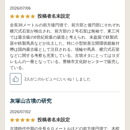
2026/07/06
投稿者名未設定
全長38メートルの前方後円墳で、前方部と後円部にそれぞれ
横穴式石室が検出され、前方部の２号石室は無袖で、東三河
では最古級の6世紀前葉の築造と考えられ、未盗掘で鉄製武
器や鉄製馬具などが出土した。特に小型矩形立聞環状鏡板付
轡は国内最古級として注目される。埴輪や馬具、横穴式石室
などに関する考察も充実している。古墳オタにとってはヨダ
レもんの一冊となっている。豊橋市文化財センターで販売し
ている。
2人がこのレビューにいいね！しました
灰塚山古墳の研究
2026/07/02
投稿者名未設定
古墳時代中期の全長６０メートルほどの前方後円墳で、木棺