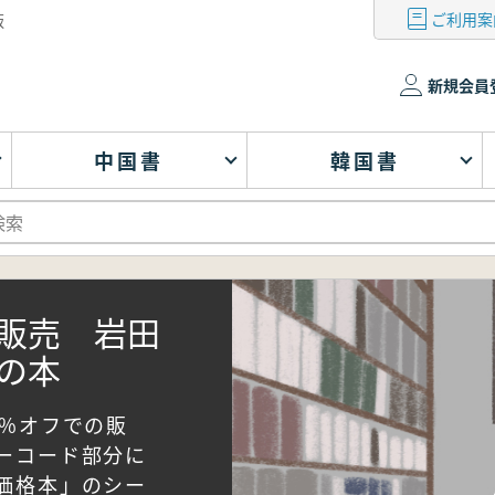
ご利用案
版
新規会員
中国書
韓国書
販売 岩田
の本
0%オフでの販
ーコード部分に
価格本」のシー