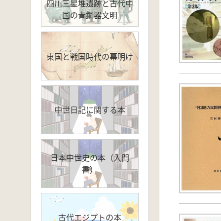
四川三星堆遺跡と古代中
国の青銅器文明
東国と戦国時代の幕明け
中世日記に関する本
日本中世史の本（入門
書）
古代エジプトの本