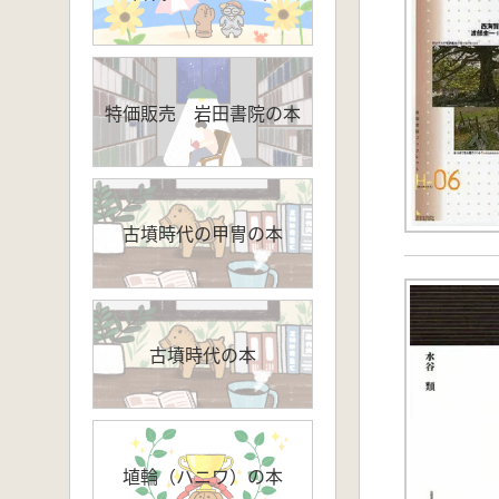
特価販売 岩田書院の本
古墳時代の甲冑の本
古墳時代の本
埴輪（ハニワ）の本