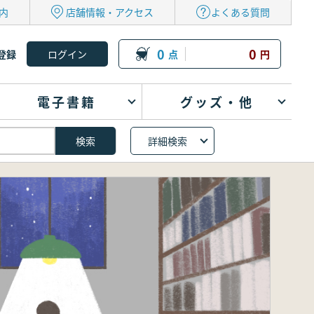
内
店舗情報・アクセス
よくある質問
0
0
登録
点
円
電子書籍
グッズ・他
詳細検索