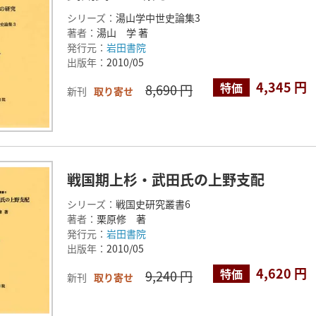
シリーズ：
湯山学中世史論集3
著者：
湯山 学 著
発行元：
岩田書院
出版年：
2010/05
4,345 円
特価
8,690 円
新刊
取り寄せ
戦国期上杉・武田氏の上野支配
シリーズ：
戦国史研究叢書6
著者：
栗原修 著
発行元：
岩田書院
出版年：
2010/05
4,620 円
特価
9,240 円
新刊
取り寄せ