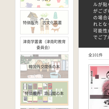
ルが貼
がござ
の場合
特価販売 古文化談叢
れとな
可能性
でご了
津南学叢書（津南町教育
委員会）
全101件
韓国外交関係の本
特価販売 雄山閣の本