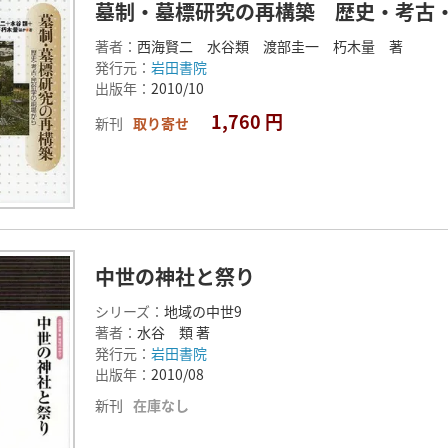
墓制・墓標研究の再構築 歴史・考古
著者：
西海賢二 水谷類 渡部圭一 朽木量 著
発行元：
岩田書院
出版年：
2010/10
1,760 円
新刊
取り寄せ
中世の神社と祭り
シリーズ：
地域の中世9
著者：
水谷 類 著
発行元：
岩田書院
出版年：
2010/08
新刊
在庫なし