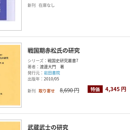
新刊
在庫なし
戦国期赤松氏の研究
シリーズ：
戦国史研究叢書7
著者：
渡邊大門 著
発行元：
岩田書院
出版年：
2010/05
4,345 円
特価
8,690 円
新刊
取り寄せ
武蔵武士の研究