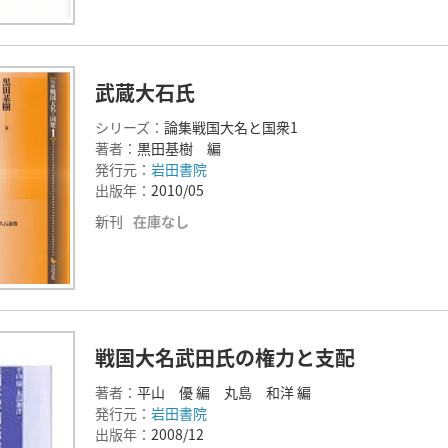
武蔵大石氏
シリーズ：
論集戦国大名と国衆1
著者：
黒田基樹 編
発行元：
岩田書院
出版年：
2010/05
新刊
在庫なし
戦国大名武田氏の権力と支配
著者：
平山 優 編 丸島 和洋 編
発行元：
岩田書院
出版年：
2008/12