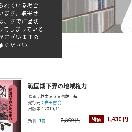
られている場合
います。取寄せ
は、すでに品切
ってしまっている
がございますの
承ください。
戦国期下野の地域権力
著者：
栃木県立文書館 編
発行元：
岩田書院
出版年：
2010/11
1,430 円
特価
2,860 円
新刊
1冊