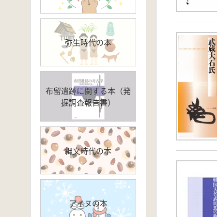
弥生時代の本
布留遺跡に関する本（発
掘調査報告書）
縄文時代の本
アイヌの本