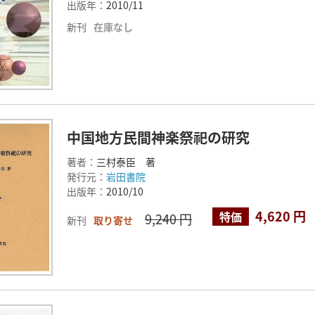
出版年：
2010/11
新刊
在庫なし
中国地方民間神楽祭祀の研究
著者：
三村泰臣 著
発行元：
岩田書院
出版年：
2010/10
4,620 円
特価
9,240 円
新刊
取り寄せ