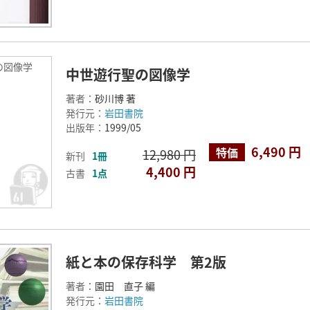
の図像学
中世遊行聖の図像学
著者：
砂川博 著
発行元：
岩田書院
出版年：
1999/05
6,490 円
特価
12,980 円
新刊
1冊
4,400 円
古書
1点
紙と本の保存科学 第2版
著者：
園田 直子 編
発行元：
岩田書院