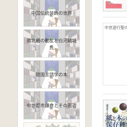
中国伝統装飾の世界
中世遊行聖
南北朝の動乱と白河結城
氏
韓国言語学の本
中世都市鎌倉とその周辺