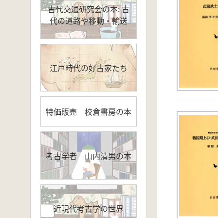
古代交通研究会の本: 古
代の道路や移動・輸送
江戸時代の好古家たち
特価販売 校倉書房の本
考古学者 山内清男の本
近現代考古学の世界