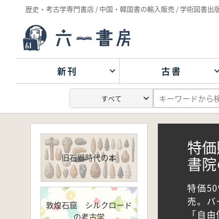
歴史・考古学専門書店 / 中国・韓国書の輸入販売 / 学術図書出
新刊
古書
特価
旧石器時代の本
書院
特価5
売。バ
敦煌石窟 シルクロード
「自由
の考古学