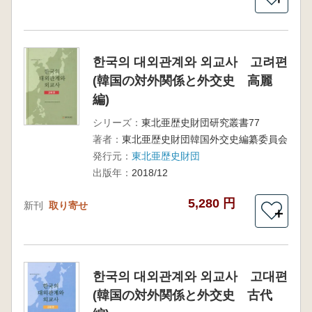
한국의 대외관계와 외교사 고려편
(韓国の対外関係と外交史 高麗
編)
シリーズ：
東北亜歴史財団研究叢書77
著者：
東北亜歴史財団韓国外交史編纂委員会
発行元：
東北亜歴史財団
出版年：
2018/12
5,280 円
新刊
取り寄せ
＋
한국의 대외관계와 외교사 고대편
(韓国の対外関係と外交史 古代