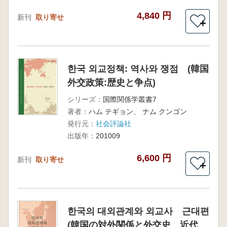
4,840 円
新刊
取り寄せ
＋
한국 외교정책: 역사와 쟁점 (韓国
外交政策:歴史と争点)
シリーズ：
国際関係学叢書7
著者：
ハム テギョン、 ナム クンゴン
発行元：
社会評論社
出版年：
201009
6,600 円
新刊
取り寄せ
＋
한국의 대외관계와 외교사 근대편
(韓国の対外関係と外交史 近代