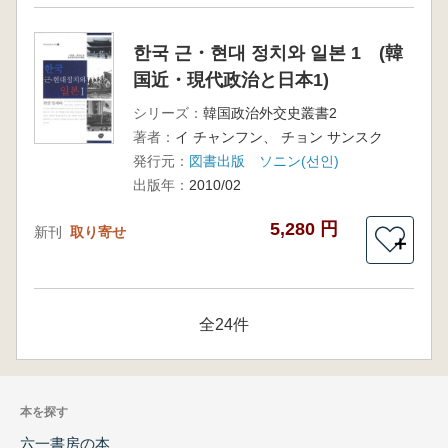
한국 근・현대 정치와 일본 1 (韓
国近・現代政治と日本1)
シリーズ：
韓国政治外交史叢書2
著者：
イ チャンフン、 チョン サンスク
発行元：
図書出版 ソニン(선인)
出版年：
2010/02
5,280 円
新刊
取り寄せ
＋
全24件
本を探す
六一書房の本