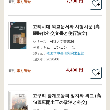
7,700 円
新刊
取り寄せ
＋
고려시대 외교문서와 사행시문 (高
麗時代外交文書と使行詩文)
シリーズ：
AKS人文叢書26
著者：
キム ゴンゴン ほか
発行元：
韓国学中央研究院出版部
出版年：
2020/06
4,400 円
新刊
取り寄せ
＋
고구려 광개토왕의 정치와 외교 (高
句麗広開土王の政治と外交)