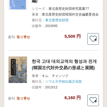
編)
シリーズ：
東北亜歴史財団研究叢書77
著者：
東北亜歴史財団韓国外交史編纂委員会
発行元：
東北亜歴史財団
出版年：
2019/05
5,500 円
新刊
取り寄せ
＋
한국 고대 대외교역의 형성과 전개
(韓国古代対外交易の形成と展開)
著者：
キム チャンソク
発行元：
ソウル大学校出版文化院
出版年：
2013/12
6,160 円
新刊
取り寄せ
＋