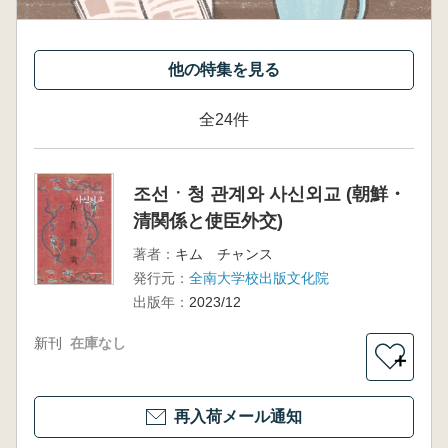
全24件
조선ㆍ청 관계와 사신외교 (朝鮮・
清関係と使臣外交)
著者：
キム チャンス
発行元：
全南大学校出版文化院
出版年：
2023/12
新刊
在庫なし
＋
再入荷メール通知