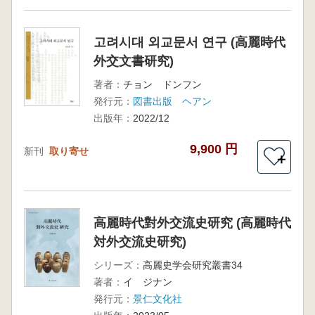
고려시대 외교문서 연구 (高麗時代
外交文書研究)
著者：
チョン ドンフン
発行元：
図書出版 ヘアン
出版年：
2022/12
9,900 円
新刊
取り寄せ
＋
高麗時代對外交流史研究 (高麗時代
対外交流史研究)
シリーズ：
高麗史学会研究叢書34
著者：
イ ジナン
発行元：
景仁文化社