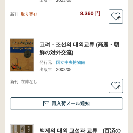
出版年：
2023/05
8,360 円
新刊
取り寄せ
＋
고려・조선의 대외교류 (高麗・朝
鮮の対外交流)
発行元：
国立中央博物館
出版年：
2002/08
新刊
在庫なし
＋
再入荷メール通知
백제의 대외 교섭과 교류 (百済の