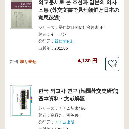
외교문서로 본 조선과 일본의 의사
소통 (外交文書で見た朝鮮と日本の
意思疎通)
シリーズ：
景仁韓日関係研究叢書 46
著者：
イ フン
発行元：
景仁文化社
出版年：
201105
4,180 円
新刊
取り寄せ
＋
한국 외교사 연구 (韓国外交史研究)
基本資料・文献解題
シリーズ：
ナナム新書460
著者：
金容九、河英善
発行元：
ナナム出版