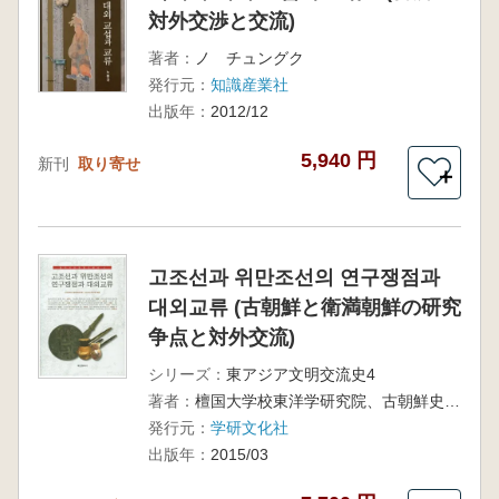
対外交渉と交流)
著者：
ノ チュングク
発行元：
知識産業社
出版年：
2012/12
5,940 円
新刊
取り寄せ
＋
고조선과 위만조선의 연구쟁점과
대외교류 (古朝鮮と衛満朝鮮の研究
争点と対外交流)
シリーズ：
東アジア文明交流史4
著者：
檀国大学校東洋学研究院、古朝鮮史研究会 編
発行元：
学研文化社
出版年：
2015/03