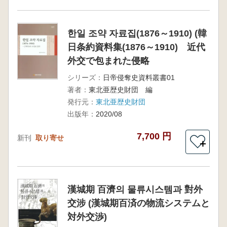
한일 조약 자료집(1876～1910) (韓
日条約資料集(1876～1910) 近代
外交で包まれた侵略
シリーズ：
日帝侵奪史資料叢書01
著者：
東北亜歴史財団 編
発行元：
東北亜歴史財団
出版年：
2020/08
7,700 円
新刊
取り寄せ
＋
漢城期 百濟의 물류시스템과 對外
交涉 (漢城期百済の物流システムと
対外交渉)