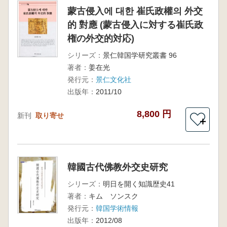
蒙古侵入에 대한 崔氏政權의 外交
的 對應 (蒙古侵入に対する崔氏政
権の外交的対応)
シリーズ：
景仁韓国学研究叢書 96
著者：
姜在光
発行元：
景仁文化社
出版年：
2011/10
8,800 円
新刊
取り寄せ
＋
韓國古代佛教外交史研究
シリーズ：
明日を開く知識歴史41
著者：
キム ソンスク
発行元：
韓国学術情報
出版年：
2012/08