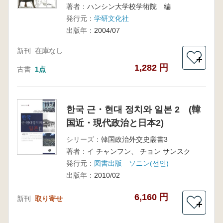
著者：
ハンシン大学校学術院 編
発行元：
学研文化社
出版年：
2004/07
新刊
在庫なし
＋
1,282 円
古書
1点
한국 근・현대 정치와 일본 2 (韓
国近・現代政治と日本2)
シリーズ：
韓国政治外交史叢書3
著者：
イ チャンフン、 チョン サンスク
発行元：
図書出版 ソニン(선인)
出版年：
2010/02
6,160 円
新刊
取り寄せ
＋