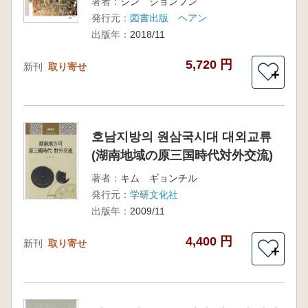
著者：
シン ジョンフン
発行元：
図書出版 ヘアン
出版年：
2018/11
5,720 円
新刊
取り寄せ
＋
호남지방의 원삼국시대 대외교류
(湖南地域の原三国時代対外交流)
著者：
キム ギョンチル
発行元：
学研文化社
出版年：
2009/11
4,400 円
新刊
取り寄せ
＋