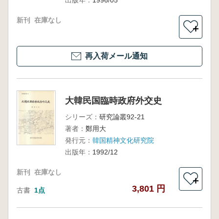
出版年：
1996/05
新刊
在庫なし
＋
再入荷メール通知
大韓民国臨時政府外交史
シリーズ：
研究論叢92-21
著者：
鄭用大
発行元：
韓国精神文化研究院
出版年：
1992/12
新刊
在庫なし
＋
3,801 円
古書
1点