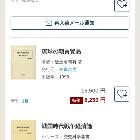
新刊
在庫なし
＋
再入荷メール通知
琉球の朝貢貿易
著者：
邊土名朝有 著
発行元：
校倉書房
出版年：
1998
16,500 円
＋
8,250 円
特価
新刊
1冊
戦国時代戦争経済論
シリーズ：
歴史科学叢書