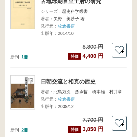
古琉球期首里王府の研究
シリーズ：
歴史科学叢書
著者：
矢野 美沙子 著
発行元：
校倉書房
出版年：
2014/10
8,800 円
＋
4,400 円
特価
新刊
1冊
日朝交流と相克の歴史
著者：
北島万次 孫承哲 橋本雄 村井章介 編著
発行元：
校倉書房
出版年：
2009/12
7,700 円
＋
3,850 円
特価
新刊
2冊