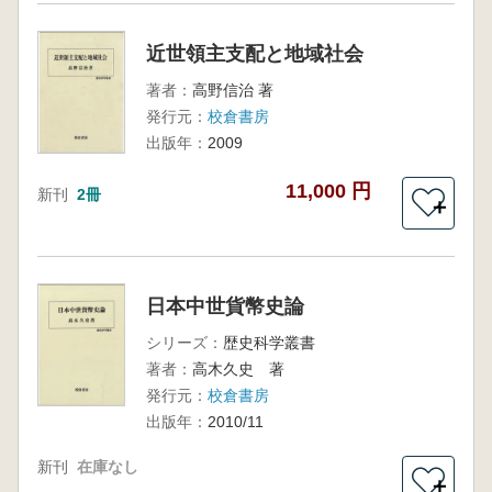
近世領主支配と地域社会
著者：
高野信治 著
発行元：
校倉書房
出版年：
2009
11,000 円
新刊
2冊
＋
日本中世貨幣史論
シリーズ：
歴史科学叢書
著者：
高木久史 著
発行元：
校倉書房
出版年：
2010/11
新刊
在庫なし
＋