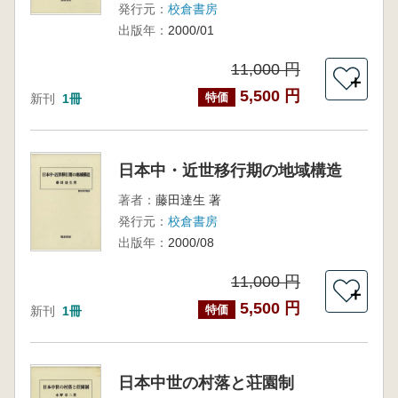
発行元：
校倉書房
出版年：
2000/01
11,000 円
＋
5,500 円
特価
新刊
1冊
日本中・近世移行期の地域構造
著者：
藤田達生 著
発行元：
校倉書房
出版年：
2000/08
11,000 円
＋
5,500 円
特価
新刊
1冊
日本中世の村落と荘園制