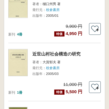
著者：
樋口州男 著
発行元：
校倉書房
出版年：
2005/01
9,900 円
＋
4,950 円
特価
新刊
4冊
近世山村社会構造の研究
著者：
大賀郁夫 著
発行元：
校倉書房
出版年：
2005/03
11,000 円
＋
5,500 円
特価
新刊
1冊