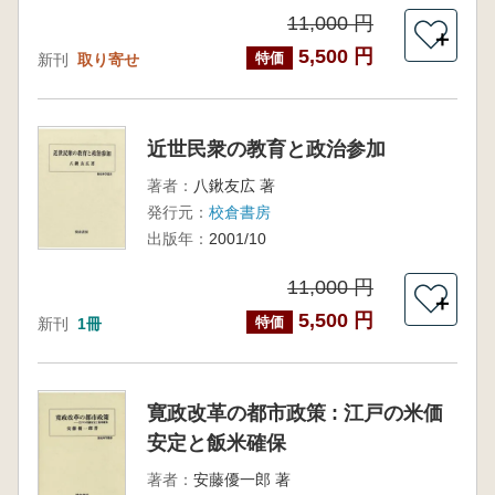
11,000 円
＋
5,500 円
特価
新刊
取り寄せ
近世民衆の教育と政治参加
著者：
八鍬友広 著
発行元：
校倉書房
出版年：
2001/10
11,000 円
＋
5,500 円
特価
新刊
1冊
寛政改革の都市政策 : 江戸の米価
安定と飯米確保
著者：
安藤優一郎 著