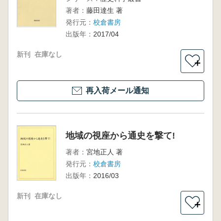
著者：
藤田達生 著
発行元：
校倉書房
出版年：
2017/04
新刊
在庫なし
＋
再入荷メール通知
地域の視座から通史を撃て!
著者：
宮地正人 著
発行元：
校倉書房
出版年：
2016/03
新刊
在庫なし
＋