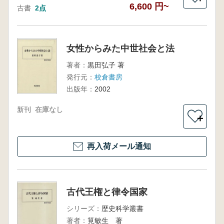
6,600 円~
古書
2点
女性からみた中世社会と法
著者：
黒田弘子 著
発行元：
校倉書房
出版年：
2002
新刊
在庫なし
＋
再入荷メール通知
古代王権と律令国家
シリーズ：
歴史科学叢書
著者：
筧敏生 著