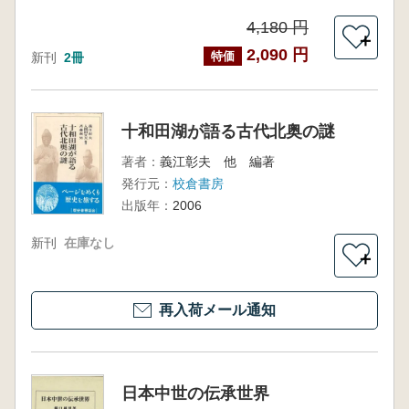
4,180 円
＋
2,090 円
特価
新刊
2冊
十和田湖が語る古代北奥の謎
著者：
義江彰夫 他 編著
発行元：
校倉書房
出版年：
2006
新刊
在庫なし
＋
再入荷メール通知
日本中世の伝承世界