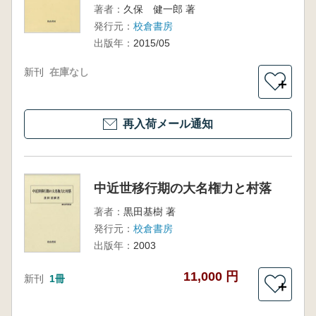
著者：
久保 健一郎 著
発行元：
校倉書房
出版年：
2015/05
新刊
在庫なし
＋
再入荷メール通知
中近世移行期の大名権力と村落
著者：
黒田基樹 著
発行元：
校倉書房
出版年：
2003
11,000 円
新刊
1冊
＋