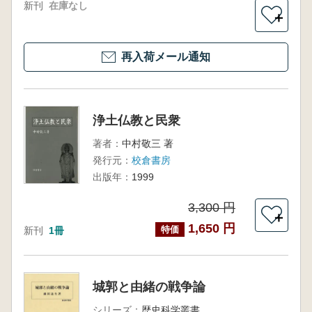
新刊
在庫なし
＋
再入荷メール通知
浄土仏教と民衆
著者：
中村敬三 著
発行元：
校倉書房
出版年：
1999
3,300 円
＋
1,650 円
特価
新刊
1冊
城郭と由緒の戦争論
シリーズ：
歴史科学叢書