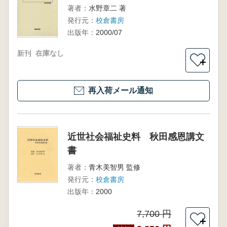
著者：
水野章二 著
発行元：
校倉書房
出版年：
2000/07
新刊
在庫なし
＋
再入荷メール通知
近世社会福祉史料 秋田感恩講文
書
著者：
青木美智男 監修
発行元：
校倉書房
出版年：
2000
7,700 円
＋