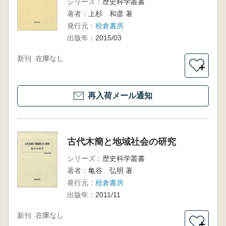
シリーズ：
歴史科学叢書
著者：
上杉 和彦 著
発行元：
校倉書房
出版年：
2015/03
新刊
在庫なし
＋
再入荷メール通知
古代木簡と地域社会の研究
シリーズ：
歴史科学叢書
著者：
亀谷 弘明 著
発行元：
校倉書房
出版年：
2011/11
新刊
在庫なし
＋