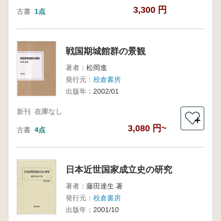
3,300 円
古書
1点
戦国期城館群の景観
著者：
松岡進
発行元：
校倉書房
出版年：
2002/01
新刊
在庫なし
＋
3,080 円~
古書
4点
日本近世国家成立史の研究
著者：
藤田達生 著
発行元：
校倉書房
出版年：
2001/10