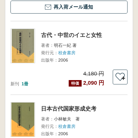
再入荷メール通知
古代・中世のイエと女性
著者：
明石一紀 著
発行元：
校倉書房
出版年：
2006
4,180 円
＋
2,090 円
特価
新刊
1冊
日本古代国家形成史考
著者：
小林敏夫 著
発行元：
校倉書房
出版年：
2006