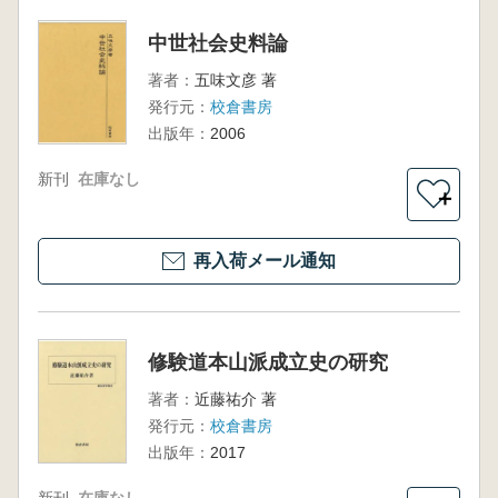
中世社会史料論
著者：
五味文彦 著
発行元：
校倉書房
出版年：
2006
新刊
在庫なし
＋
再入荷メール通知
修験道本山派成立史の研究
著者：
近藤祐介 著
発行元：
校倉書房
出版年：
2017