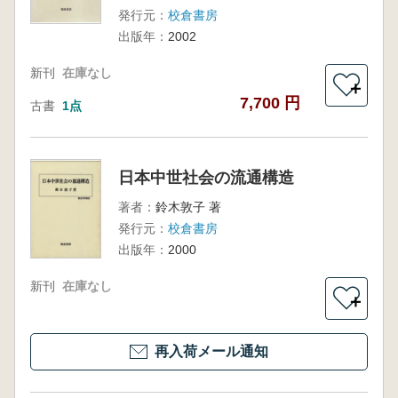
発行元：
校倉書房
出版年：
2002
新刊
在庫なし
＋
7,700 円
古書
1点
日本中世社会の流通構造
著者：
鈴木敦子 著
発行元：
校倉書房
出版年：
2000
新刊
在庫なし
＋
再入荷メール通知