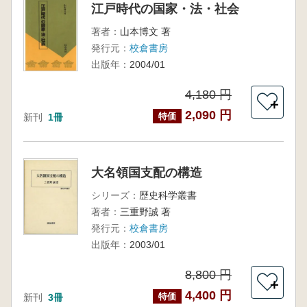
江戸時代の国家・法・社会
著者：
山本博文 著
発行元：
校倉書房
出版年：
2004/01
4,180 円
＋
2,090 円
特価
新刊
1冊
大名領国支配の構造
シリーズ：
歴史科学叢書
著者：
三重野誠 著
発行元：
校倉書房
出版年：
2003/01
8,800 円
＋
4,400 円
特価
新刊
3冊