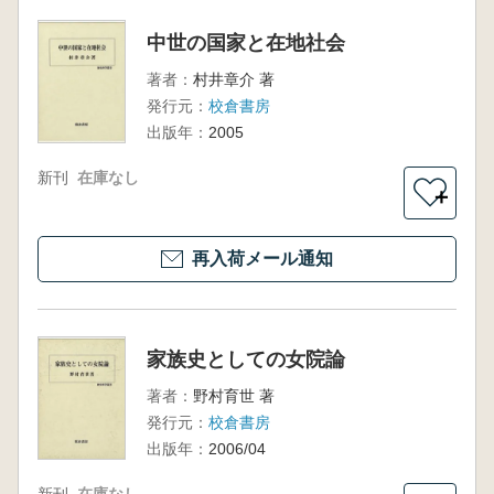
中世の国家と在地社会
著者：
村井章介 著
発行元：
校倉書房
出版年：
2005
新刊
在庫なし
＋
再入荷メール通知
家族史としての女院論
著者：
野村育世 著
発行元：
校倉書房
出版年：
2006/04