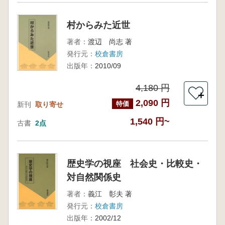
村からみた近世
著者：
渡辺 尚志 著
発行元：
校倉書房
出版年：
2010/09
4,180 円
＋
2,090 円
特価
新刊
取り寄せ
1,540 円~
古書
2点
歴史学の視座 社会史・比較史・
対自然関係史
著者：
義江 彰夫 著
発行元：
校倉書房
出版年：
2002/12