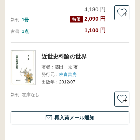
4,180 円
＋
2,090 円
特価
新刊
1冊
1,100 円
古書
1点
近世史料論の世界
著者：
藤田 覚 著
発行元：
校倉書房
出版年：
2012/07
新刊
在庫なし
＋
再入荷メール通知