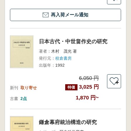
再入荷メール通知
日本古代・中世畠作史の研究
著者：
木村 茂光 著
発行元：
校倉書房
出版年：
1992
6,050 円
＋
3,025 円
特価
新刊
取り寄せ
1,870 円~
古書
2点
鎌倉幕府統治構造の研究