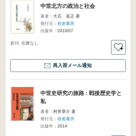
中世北方の政治と社会
著者：
大石 直正 著
発行元：
校倉書房
出版年：
2010/07
新刊
在庫なし
＋
再入荷メール通知
中世史研究の旅路 : 戦後歴史学と
私
著者：
村井章介 著
発行元：
校倉書房
出版年：
2014