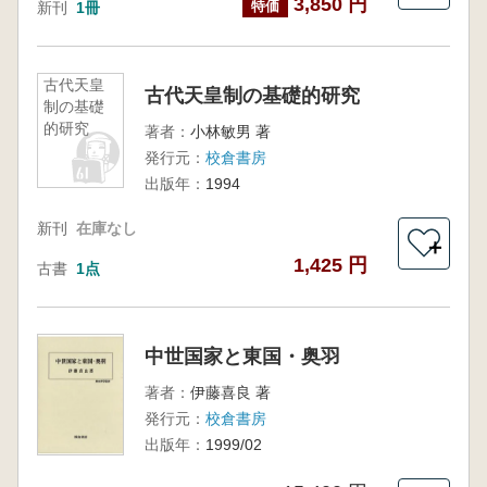
3,850 円
特価
新刊
1冊
古代天皇
古代天皇制の基礎的研究
制の基礎
的研究
著者：
小林敏男 著
発行元：
校倉書房
出版年：
1994
新刊
在庫なし
＋
1,425 円
古書
1点
中世国家と東国・奥羽
著者：
伊藤喜良 著
発行元：
校倉書房
出版年：
1999/02