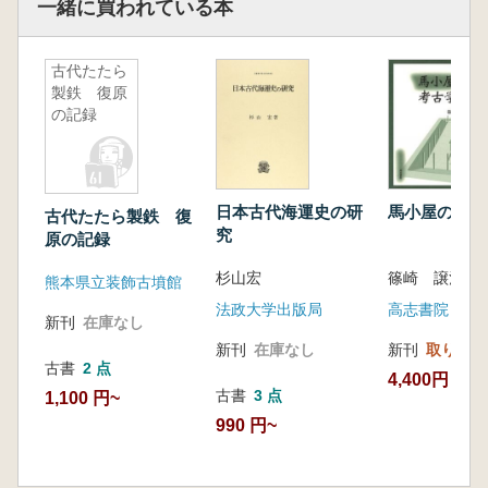
一緒に買われている本
古代たたら
製鉄 復原
の記録
日本古代海運史の研
馬小屋の考古
古代たたら製鉄 復
究
原の記録
杉山宏
篠崎 譲治 著
熊本県立装飾古墳館
法政大学出版局
高志書院
新刊
在庫なし
新刊
在庫なし
新刊
取り寄せ
古書
2 点
4,400円
古書
3 点
1,100 円~
990 円~