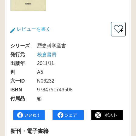
レビューを書く
＋
シリーズ
歴史科学叢書
発行元
校倉書房
出版年
2011/11
判
A5
六一ID
N06232
ISBN
9784751743508
付属品
箱
新刊・電子書籍