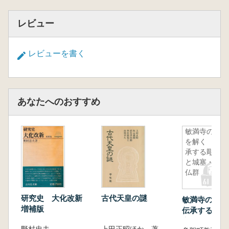
レビュー
レビューを書く
あなたへのおすすめ
敏満寺の謎
を解く 伝
承する彫像
と城塞・石
仏群
研究史 大化改新
古代天皇の謎
敏満寺の謎
増補版
伝承する彫像
塞・石仏群
野村忠夫
上田正昭ほか 著