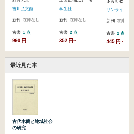
多賀町教育委員
吉川弘文館
学生社
サンライズ出
新刊
在庫なし
新刊
在庫なし
新刊
在庫なし
古書
1 点
古書
2 点
古書
2 点
990 円
352 円~
445 円~
最近見た本
古代木簡と地域社会
の研究