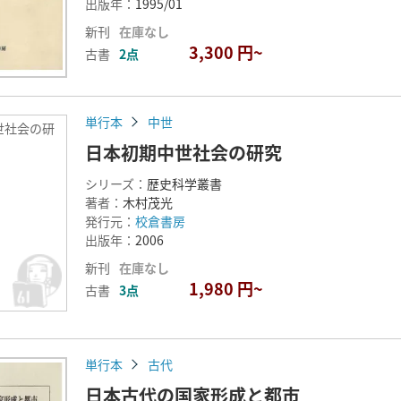
出版年：
1995/01
新刊
在庫なし
3,300 円~
古書
2点
単行本
中世
世社会の研
日本初期中世社会の研究
シリーズ：
歴史科学叢書
著者：
木村茂光
発行元：
校倉書房
出版年：
2006
新刊
在庫なし
1,980 円~
古書
3点
単行本
古代
日本古代の国家形成と都市