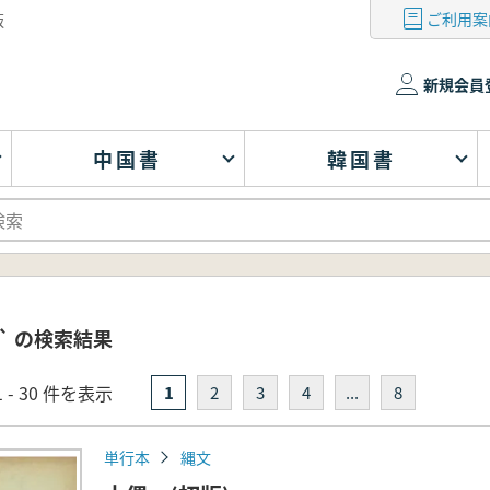
ご利用案
版
新規会員
中国書
韓国書
` の検索結果
 - 30 件を表示
1
2
3
4
...
8
単行本
縄文