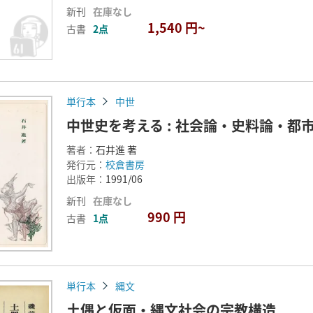
新刊
在庫なし
1,540 円~
古書
2点
単行本
中世
中世史を考える : 社会論・史料論・都
著者：
石井進 著
発行元：
校倉書房
出版年：
1991/06
新刊
在庫なし
990 円
古書
1点
単行本
縄文
土偶と仮面・縄文社会の宗教構造