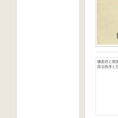
鎌倉府と関東
政治秩序と