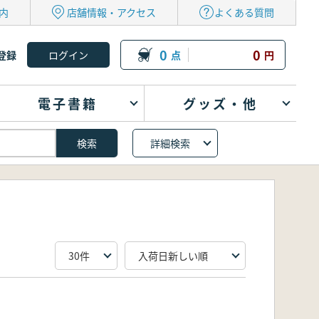
内
店舗情報・アクセス
よくある質問
0
0
登録
点
円
電子書籍
グッズ・他
詳細検索