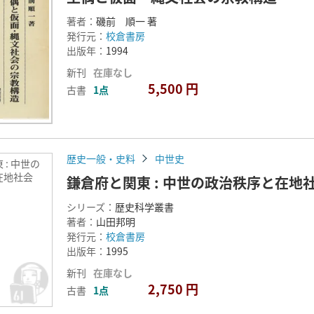
著者：
磯前 順一 著
発行元：
校倉書房
出版年：
1994
新刊
在庫なし
5,500 円
古書
1点
歴史一般・史料
中世史
 : 中世の
在地社会
鎌倉府と関東 : 中世の政治秩序と在地
シリーズ：
歴史科学叢書
著者：
山田邦明
発行元：
校倉書房
出版年：
1995
新刊
在庫なし
2,750 円
古書
1点