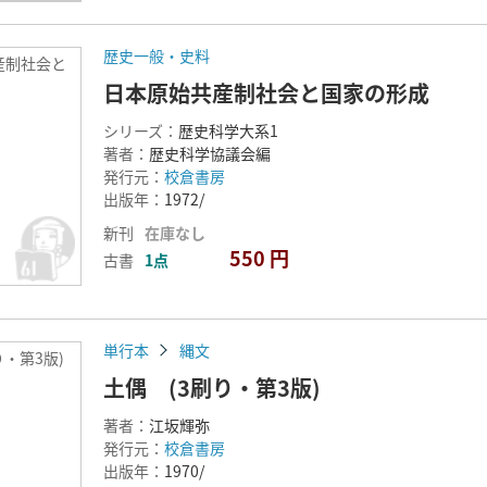
歴史一般・史料
産制社会と
日本原始共産制社会と国家の形成
シリーズ：
歴史科学大系1
著者：
歴史科学協議会編
発行元：
校倉書房
出版年：
1972/
新刊
在庫なし
550 円
古書
1点
単行本
縄文
り・第3版)
土偶 (3刷り・第3版)
著者：
江坂輝弥
発行元：
校倉書房
出版年：
1970/