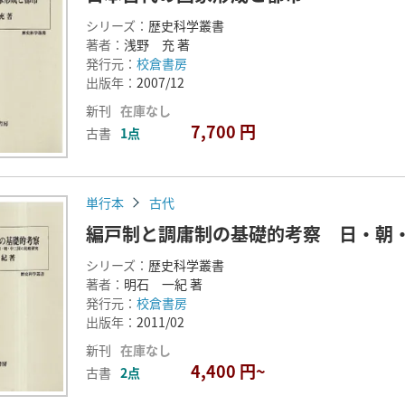
シリーズ：
歴史科学叢書
著者：
浅野 充 著
発行元：
校倉書房
出版年：
2007/12
新刊
在庫なし
7,700 円
古書
1点
単行本
古代
編戸制と調庸制の基礎的考察 日・朝
シリーズ：
歴史科学叢書
著者：
明石 一紀 著
発行元：
校倉書房
出版年：
2011/02
新刊
在庫なし
4,400 円~
古書
2点