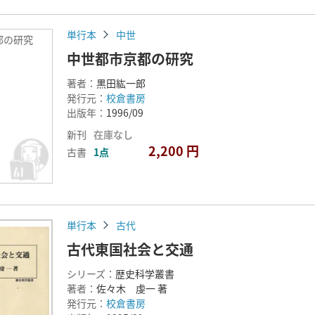
単行本
中世
都の研究
中世都市京都の研究
著者：
黒田紘一郎
発行元：
校倉書房
出版年：
1996/09
新刊
在庫なし
2,200 円
古書
1点
単行本
古代
古代東国社会と交通
シリーズ：
歴史科学叢書
著者：
佐々木 虔一 著
発行元：
校倉書房