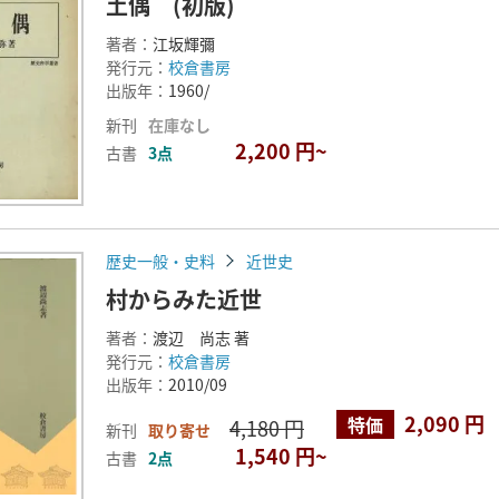
土偶 (初版)
著者：
江坂輝彌
発行元：
校倉書房
出版年：
1960/
新刊
在庫なし
2,200 円~
古書
3点
歴史一般・史料
近世史
村からみた近世
著者：
渡辺 尚志 著
発行元：
校倉書房
出版年：
2010/09
2,090 円
特価
4,180 円
新刊
取り寄せ
1,540 円~
古書
2点