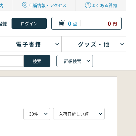
内
店舗情報・アクセス
よくある質問
0
0
登録
点
円
電子書籍
グッズ・他
詳細検索