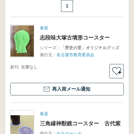
1
食器
志段味大塚古墳形コースター
シリーズ：
「歴史の里」オリジナルグッズ
発行元：
名古屋市教育委員会
新刊
在庫なし
＋
再入荷メール通知
食器
三角縁神獣鏡コースター 古代紫
発行元：
ナラマーシカ