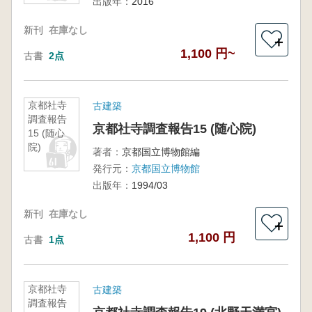
出版年：
2016
新刊
在庫なし
＋
1,100 円~
古書
2点
京都社寺
古建築
調査報告
京都社寺調査報告15 (随心院)
15 (随心
院)
著者：
京都国立博物館編
発行元：
京都国立博物館
出版年：
1994/03
新刊
在庫なし
＋
1,100 円
古書
1点
京都社寺
古建築
調査報告