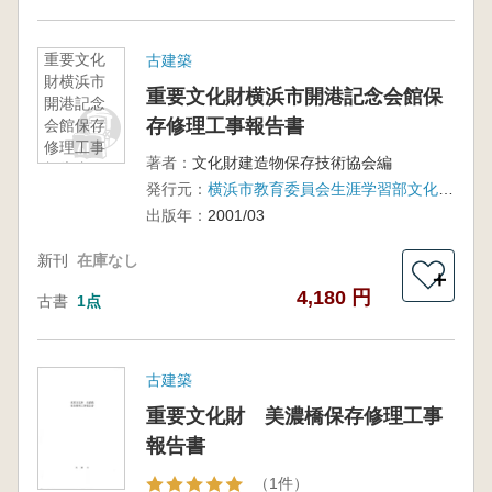
重要文化
古建築
財横浜市
重要文化財横浜市開港記念会館保
開港記念
存修理工事報告書
会館保存
修理工事
著者：
文化財建造物保存技術協会編
報告書
発行元：
横浜市教育委員会生涯学習部文化財課
出版年：
2001/03
新刊
在庫なし
＋
4,180 円
古書
1点
古建築
重要文化財 美濃橋保存修理工事
報告書
（1件）