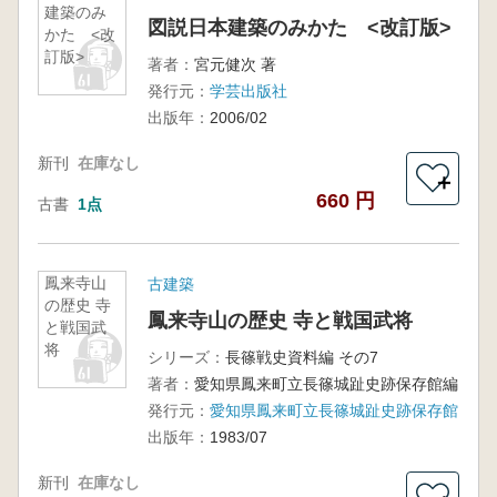
建築のみ
図説日本建築のみかた <改訂版>
かた <改
訂版>
著者：
宮元健次 著
発行元：
学芸出版社
出版年：
2006/02
新刊
在庫なし
＋
660 円
古書
1点
鳳来寺山
古建築
の歴史 寺
鳳来寺山の歴史 寺と戦国武将
と戦国武
将
シリーズ：
長篠戦史資料編 その7
著者：
愛知県鳳来町立長篠城趾史跡保存館編
発行元：
愛知県鳳来町立長篠城趾史跡保存館
出版年：
1983/07
新刊
在庫なし