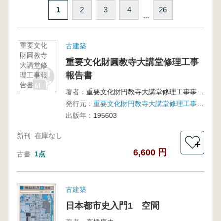
1
2
3
4
26
...
重要文化
古建築
財圓教寺
重要文化財圓教寺大講堂修理工事
大講堂修
報告書
理工事報
告書
著者：
重要文化財円教寺大講堂修理工事事務所
発行元：
重要文化財円教寺大講堂修理工事委員会
出版年：
195603
新刊
在庫なし
＋
6,600 円
古書
1点
古建築
日本都市史入門1 空間