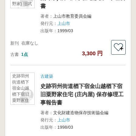
野家) 旧武
書
田家住宅
修復工事
著者：
上山市教育委員会編
報告書
発行元：
上山市
出版年：
1999/03
新刊
在庫なし
＋
3,300 円
古書
1点
史跡羽州
古建築
街道楢下
史跡羽州街道楢下宿金山越楢下宿
宿金山越
旧粟野家住宅 (庄内屋) 保存修理工
楢下宿旧
粟野家住
事報告書
宅 (庄内
屋) 保存修
著者：
文化財建造物保存技術協会編
理工事報
発行元：
上山市
告書
出版年：
1998/03