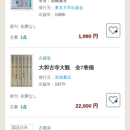
著者：
高橋康夫
発行元：
東京大学出版会
出版年：
1989/
新刊
在庫なし
＋
1,980 円
古書
1点
古建築
大和古寺大観 全7巻揃
発行元：
岩波書店
出版年：
1977/
新刊
在庫なし
＋
22,000 円
古書
1点
図説日本
古建築