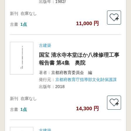
出版年：
1982/
新刊
在庫なし
＋
11,000 円
古書
1点
古建築
国宝 清水寺本堂ほか八棟修理工事
報告書 第4集 奥院
著者：
京都府教育委員会 編
発行元：
京都府教育庁指導部文化財保護課
出版年：
2018
新刊
在庫なし
＋
14,300 円
古書
1点
古建築