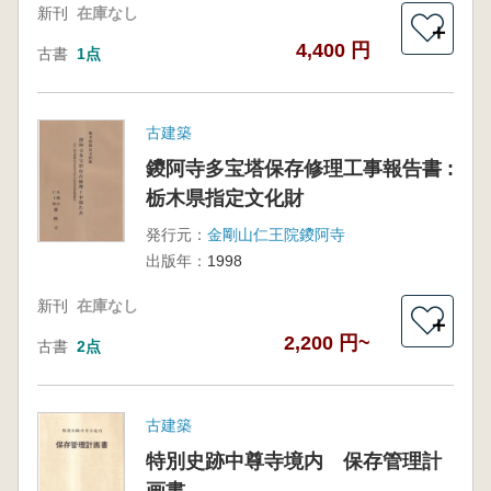
新刊
在庫なし
＋
4,400 円
古書
1点
古建築
鑁阿寺多宝塔保存修理工事報告書 :
栃木県指定文化財
発行元：
金剛山仁王院鑁阿寺
出版年：
1998
新刊
在庫なし
＋
2,200 円~
古書
2点
古建築
特別史跡中尊寺境内 保存管理計