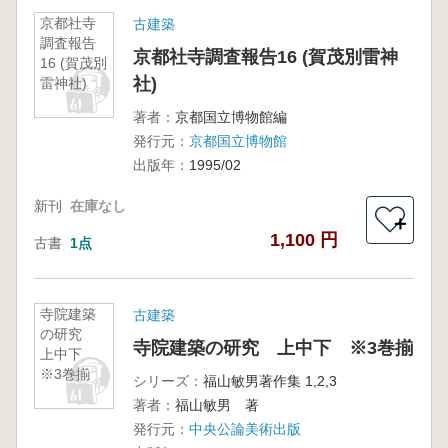
京都社寺
古建築
調査報告
京都社寺調査報告16 (賀茂別雷神
16 (賀茂別
社)
雷神社)
著者：
京都国立博物館編
発行元：
京都国立博物館
出版年：
1995/02
新刊
在庫なし
＋
1,100 円
古書
1点
寺院建築
古建築
の研究
寺院建築の研究 上中下 ※3巻揃
上中下
※3巻揃
シリーズ：
福山敏男著作集 1,2,3
著者：
福山敏男 著
発行元：
中央公論美術出版