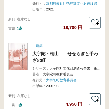
発行元：
京都府教育庁指導部文化財保護課
出版年：
2021
新刊
在庫なし
＋
18,700 円
古書
1点
古建築
大宇陀・松山 せせらぎと手わ
ざの町
シリーズ：
大宇陀町文化財調査報告書 第4集
著者：
大宇陀町教育委員会
発行元：
大宇陀町教育委員会
出版年：
2001/03
新刊
在庫なし
＋
4,950 円
古書
1点