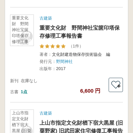
重要文化
古建築
財 野間
重要文化財 野間神社宝篋印塔保
神社宝篋
存修理工事報告書
印塔保存
修理工事
（1件）
報告書
著者：
文化財建造物保存技術協会 編
発行元：
野間神社
出版年：
2017
新刊
在庫なし
＋
6,600 円
古書
1点
上山市指
古建築
定文化財
上山市指定文化財楢下宿大黒屋 (旧
楢下宿大
粟野家) 旧武田家住宅修復工事報告
黒屋 (旧粟