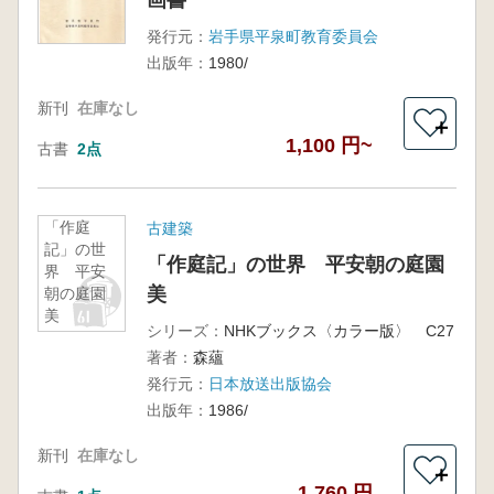
画書
発行元：
岩手県平泉町教育委員会
出版年：
1980/
新刊
在庫なし
＋
1,100 円~
古書
2点
「作庭
古建築
記」の世
「作庭記」の世界 平安朝の庭園
界 平安
美
朝の庭園
美
シリーズ：
NHKブックス〈カラー版〉 C27
著者：
森蘊
発行元：
日本放送出版協会
出版年：
1986/
新刊
在庫なし
＋
1,760 円