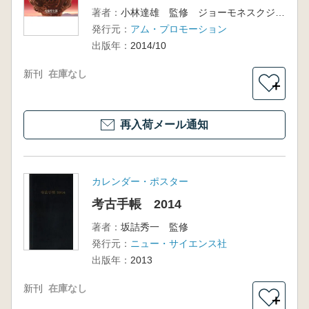
著者：
小林達雄 監修 ジョーモネスクジャパン 編集
発行元：
アム・プロモーション
出版年：
2014/10
新刊
在庫なし
＋
再入荷メール通知
カレンダー・ポスター
考古手帳 2014
著者：
坂詰秀一 監修
発行元：
ニュー・サイエンス社
出版年：
2013
新刊
在庫なし
＋