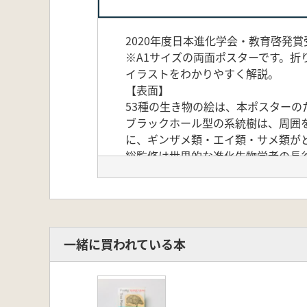
2020年度日本進化学会・教育啓発賞
※A1サイズの両面ポスターです。
イラストをわかりやすく解説。
【表面】
53種の生き物の絵は、本ポスター
ブラックホール型の系統樹は、周囲を
に、ギンザメ類・エイ類・サメ類が
総監修は世界的な進化生物学者の長
の進化に挑んでいる工樂樹洋博士。デ
プランナー、木村裕治氏が担当して
【裏面】
ポスター裏面では、サメ・エイ・ギ
【タイプ】
一緒に買われている本
折り畳めてコンパクトなサイズで保
【サイズ】
サイズ:タテ 59.4cm×ヨコ 84.1cm(A
折り畳みサイズ:タテ 約30cm×ヨコ 