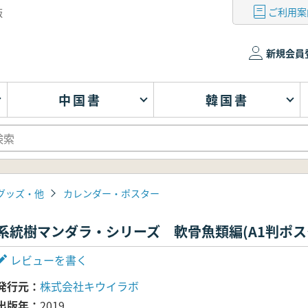
ご利用案
版
新規会員
中国書
韓国書
グッズ・他
カレンダー・ポスター
系統樹マンダラ・シリーズ 軟骨魚類編(A1判ポス
レビューを書く
発行元
株式会社キウイラボ
出版年
2019