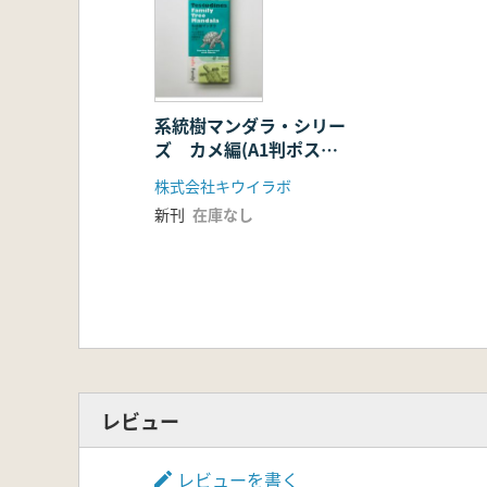
【軟骨魚類編スタッフ】
総監修:長谷川政美(進化生物学者)
監修 (分子系統):工樂樹洋(理化学研
監修(形態):田中彰(東海大学客員教授)
監修(化石種):高桑祐司(群馬県立自然
系統樹マンダラ・シリー
ズ カメ編(A1判ポスタ
イラストレーション:小田 隆(京都精
ー・折り畳みタイプ)
アートディレクション:木村裕治
株式会社キウイラボ
デザイン:後藤洋介(木村デザイン事務
新刊
在庫なし
ダイアグラム:坂野 徹(金沢美術工芸
プリンティングディレクター:熊倉桂三
編集:畠山泰英(キウイラボ)
発行・発売:株式会社キウイラボ
レビュー
レビューを書く