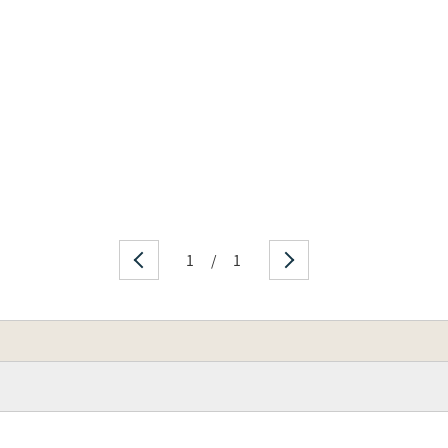
究所 生命機能科学研究センター チームリーダー)
史博物館学芸員)
華大学教授)
所)
大学准教授)
(山田写真製版所)
1
/
1