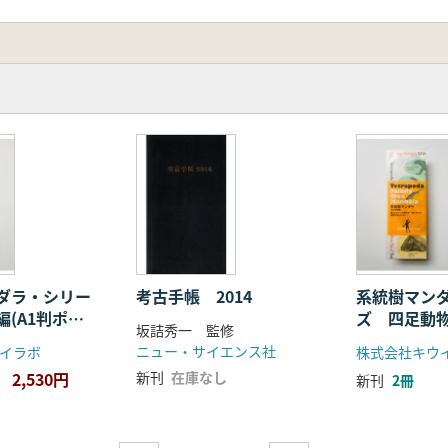
ダラ・シリー
考古手帳 2014
系統樹マン
(A1判ポス
ズ 四足動物
坂詰秀一 監修
畳みタイプ)
スター・折
ニュー・サイエンス社
イラボ
株式会社キウ
プ)
2,530円
新刊
在庫なし
新刊
2冊