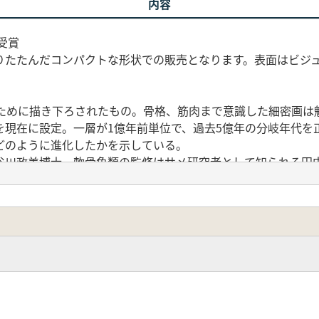
内容
受賞
折りたたんだコンパクトな形状での販売となります。表面はビジ
のために描き下ろされたもの。骨格、筋肉まで意識した細密画は
現在に設定。一層が1億年前単位で、過去5億年の分岐年代を正
どのように進化したかを示している。
谷川政美博士、軟骨魚類の監修はサメ研究者として知られる田
ザインは、朝日新聞GLOBEや「翼の王国」等のデザインで
います。
ンザメにまつわる最新トピックスをわかりやすく解説。系統樹
存できるタイプです。
1)
約11cm