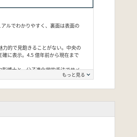
ュアルでわかりやすく、裏面は表面の
魅力的で見飽きることがない。中央の
確に表示。4.5 億年前から現在まで
中彰博士と、分子進化学的手法でサメ
もっと見る
知られるエディトリアルデザインのトッ
マンダラの見方も掲載しています。