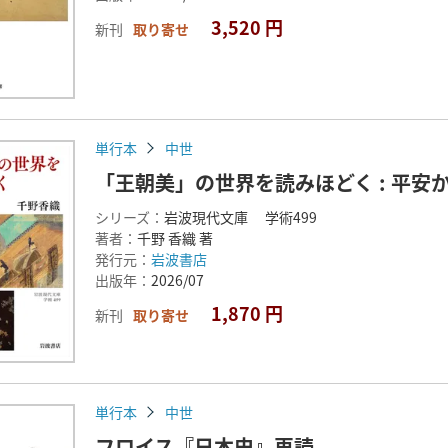
3,520 円
新刊
取り寄せ
単行本
中世
「王朝美」の世界を読みほどく : 平安
シリーズ：
岩波現代文庫 学術499
著者：
千野 香織 著
発行元：
岩波書店
出版年：
2026/07
1,870 円
新刊
取り寄せ
単行本
中世
フロイス『日本史』再読