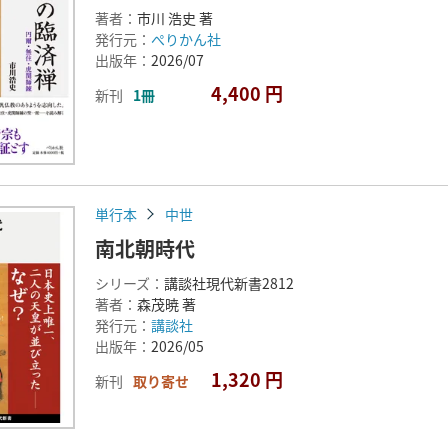
著者：
市川 浩史 著
発行元：
ぺりかん社
出版年：
2026/07
4,400 円
新刊
1冊
単行本
中世
南北朝時代
シリーズ：
講談社現代新書2812
著者：
森茂暁 著
発行元：
講談社
出版年：
2026/05
1,320 円
新刊
取り寄せ