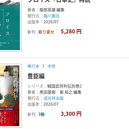
著者：
服部英雄 編集
発行元：
臨川書店
出版年：
2026/07
5,280 円
新刊
取り寄せ
単行本
中世
豊臣編
シリーズ：
戦国武将列伝別巻2
著者：
黒田基樹 柴 裕之 編集
発行元：
戎光祥出版
出版年：
2026/07
3,300 円
新刊
3冊