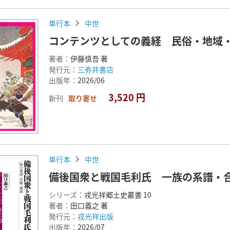
単行本
中世
コンテンツとしての義経 民俗・地域
著者：
伊藤慎吾 著
発行元：
三弥井書店
出版年：
2026/06
3,520 円
新刊
取り寄せ
単行本
中世
備後国衆と戦国毛利氏 一族の系譜・
シリーズ：
戎光祥郷土史叢書 10
著者：
田口義之 著
発行元：
戎光祥出版
出版年：
2026/07