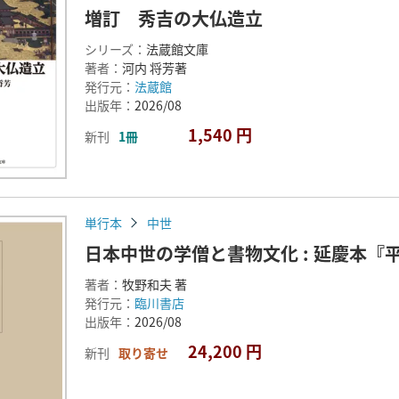
増訂 秀吉の大仏造立
シリーズ：
法蔵館文庫
著者：
河内 将芳著
発行元：
法蔵館
出版年：
2026/08
1,540 円
新刊
1冊
単行本
中世
日本中世の学僧と書物文化 : 延慶本
著者：
牧野和夫 著
発行元：
臨川書店
出版年：
2026/08
24,200 円
新刊
取り寄せ