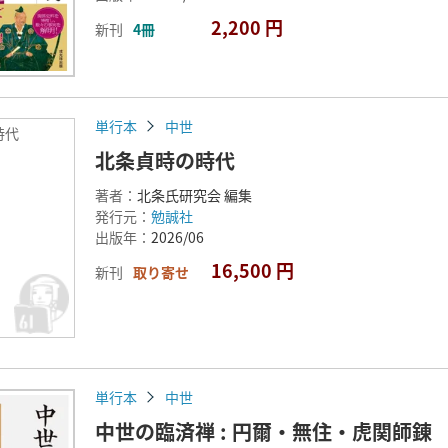
2,200 円
新刊
4冊
単行本
中世
時代
北条貞時の時代
著者：
北条氏研究会 編集
発行元：
勉誠社
出版年：
2026/06
16,500 円
新刊
取り寄せ
単行本
中世
中世の臨済禅 : 円爾・無住・虎関師錬