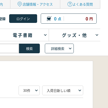
内
店舗情報・アクセス
よくある質問
0
0
登録
点
円
電子書籍
グッズ・他
詳細検索