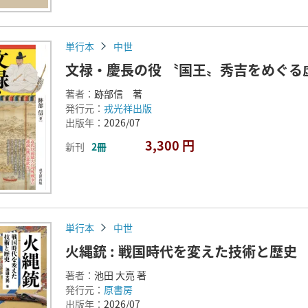
単行本
中世
文禄・慶長の役 〝国王〟秀吉をめぐる
著者：
跡部信 著
発行元：
戎光祥出版
出版年：
2026/07
3,300 円
新刊
2冊
単行本
中世
火縄銃 : 戦国時代を変えた技術と歴史
著者：
池田 大亮 著
発行元：
原書房
出版年：
2026/07