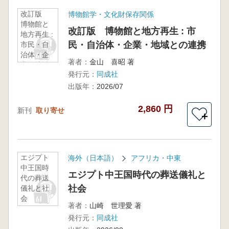
改訂版
博物館学・文化財保存関係
博物館と
改訂版 博物館と地方再生 : 市
地方再生 :
民・自治体・企業・地域との連携
市民・自
治体・企
著者：
金山 喜昭 著
業・地域
発行元：
同成社
との連携
出版年：
2026/07
2,860 円
新刊
取り寄せ
＋
エジプト
海外（日本語）
アフリカ・中東
中王国時
エジプト中王国時代の葬送儀礼と
代の葬送
社会
儀礼と社
会
著者：
山崎 世理愛 著
発行元：
同成社