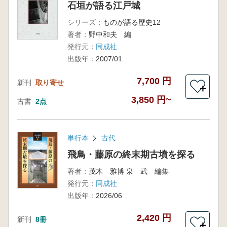
石垣が語る江戸城
シリーズ：
ものが語る歴史12
著者：
野中和夫 編
発行元：
同成社
出版年：
2007/01
7,700 円
新刊
取り寄せ
＋
3,850 円~
古書
2点
単行本
古代
飛鳥・藤原の終末期古墳を探る
著者：
茂木 雅博 泉 武 編集
発行元：
同成社
出版年：
2026/06
2,420 円
新刊
8冊
＋