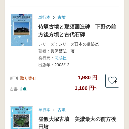
単行本
古墳
侍塚古墳と那須国造碑 下野の前
方後方墳と古代石碑
シリーズ：
シリーズ日本の遺跡25
著者：
眞保昌弘 著
発行元：
同成社
出版年：
2008/12
1,980 円
新刊
取り寄せ
＋
1,100 円~
古書
2点
単行本
古墳
昼飯大塚古墳 美濃最大の前方後
円墳