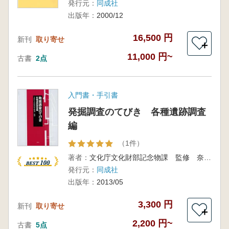
発行元：
同成社
出版年：
2000/12
16,500 円
新刊
取り寄せ
＋
11,000 円~
古書
2点
入門書・手引書
発掘調査のてびき 各種遺跡調査
編
（1件）
著者：
文化庁文化財部記念物課 監修 奈良文化財研究所 編
発行元：
同成社
出版年：
2013/05
3,300 円
新刊
取り寄せ
＋
2,200 円~
古書
5点