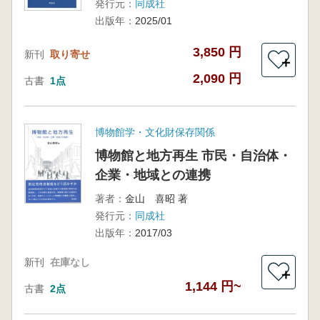
発行元：
同成社
出版年：
2025/01
3,850 円
新刊
取り寄せ
＋
2,090 円
古書
1点
博物館学・文化財保存関係
博物館と地方再生 市民・自治体・
企業・地域との連携
著者：
金山 喜昭 著
発行元：
同成社
出版年：
2017/03
新刊
在庫なし
＋
1,144 円~
古書
2点