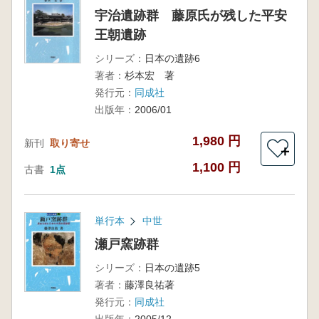
宇治遺跡群 藤原氏が残した平安
王朝遺跡
シリーズ：
日本の遺跡6
著者：
杉本宏 著
発行元：
同成社
出版年：
2006/01
1,980 円
新刊
取り寄せ
＋
1,100 円
古書
1点
単行本
中世
瀬戸窯跡群
シリーズ：
日本の遺跡5
著者：
藤澤良祐著
発行元：
同成社