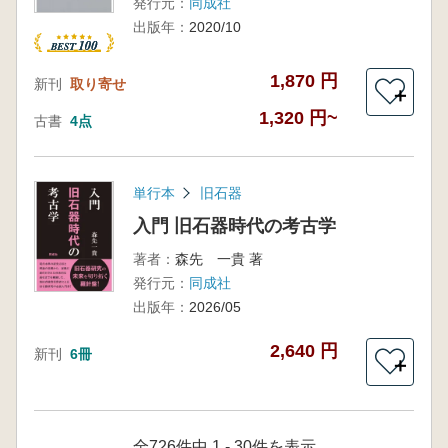
発行元：
同成社
出版年：
2020/10
1,870 円
新刊
取り寄せ
＋
1,320 円~
古書
4点
単行本
旧石器
入門 旧石器時代の考古学
著者：
森先 一貴 著
発行元：
同成社
出版年：
2026/05
2,640 円
新刊
6冊
＋
全726件中 1 - 30件を表示