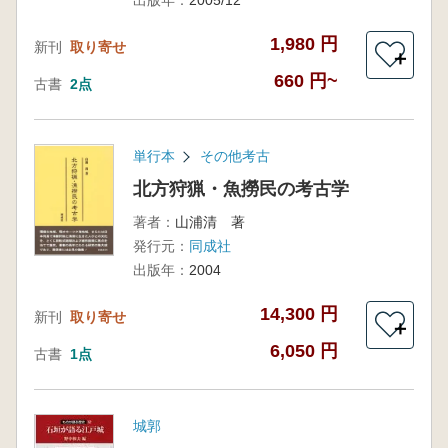
出版年：
2005/12
1,980 円
新刊
取り寄せ
＋
660 円~
古書
2点
単行本
その他考古
北方狩猟・魚撈民の考古学
著者：
山浦清 著
発行元：
同成社
出版年：
2004
14,300 円
新刊
取り寄せ
＋
6,050 円
古書
1点
城郭