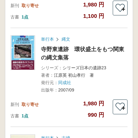
1,980 円
新刊
取り寄せ
＋
1,100 円
古書
1点
単行本
縄文
寺野東遺跡 環状盛土をもつ関東
の縄文集落
シリーズ：
シリーズ日本の遺跡23
著者：
江原英 初山孝行 著
発行元：
同成社
出版年：
2007/09
1,980 円
新刊
取り寄せ
＋
990 円
古書
1点