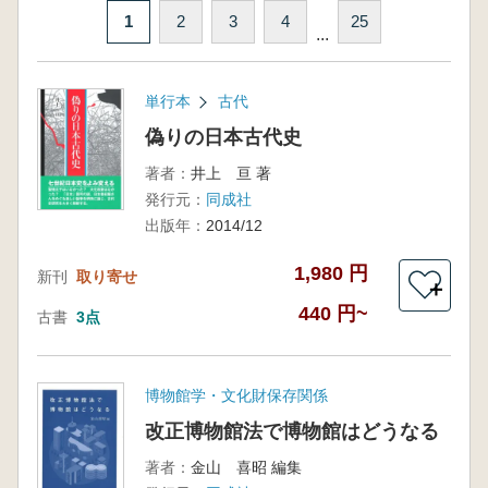
1
2
3
4
25
...
単行本
古代
偽りの日本古代史
著者：
井上 亘 著
発行元：
同成社
出版年：
2014/12
1,980 円
新刊
取り寄せ
＋
440 円~
古書
3点
博物館学・文化財保存関係
改正博物館法で博物館はどうなる
著者：
金山 喜昭 編集