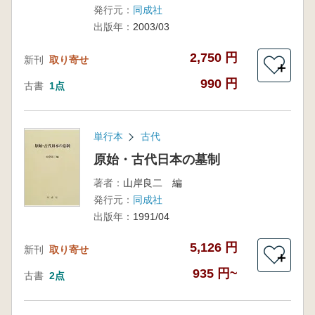
発行元：
同成社
出版年：
2003/03
2,750 円
新刊
取り寄せ
＋
990 円
古書
1点
単行本
古代
原始・古代日本の墓制
著者：
山岸良二 編
発行元：
同成社
出版年：
1991/04
5,126 円
新刊
取り寄せ
＋
935 円~
古書
2点