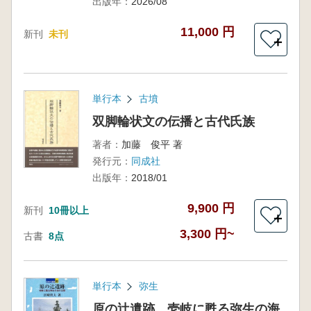
出版年：
2026/08
11,000 円
新刊
未刊
＋
単行本
古墳
双脚輪状文の伝播と古代氏族
著者：
加藤 俊平 著
発行元：
同成社
出版年：
2018/01
9,900 円
新刊
10冊以上
＋
3,300 円~
古書
8点
単行本
弥生
原の辻遺跡 壱岐に甦る弥生の海