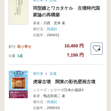
単行本
古墳
同型鏡とワカタケル 古墳時代国
家論の再構築
著者：
川西 宏幸 著
発行元：
同成社
出版年：
2004/11
10,450 円
新刊
取り寄せ
＋
7,150 円
古書
1点
単行本
古墳
虎塚古墳 関東の彩色壁画古墳
シリーズ：
シリーズ日本の遺跡3
著者：
鴨志田篤二 著
発行元：
同成社
出版年：
2005/10