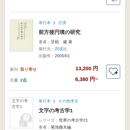
単行本
古墳
前方後円墳の研究
著者：
甘粕 健 著
発行元：
同成社
出版年：
2005/01
13,200 円
新刊
取り寄せ
＋
6,380 円~
古書
2点
文字の考
単行本
その他考古
古学1
文字の考古学1
シリーズ：
世界の考古学21
著者：
菊池徹夫編