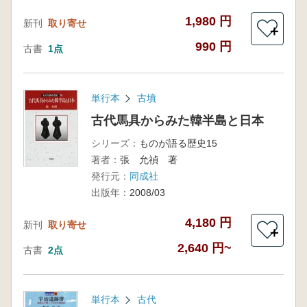
1,980 円
新刊
取り寄せ
＋
990 円
古書
1点
単行本
古墳
古代馬具からみた韓半島と日本
シリーズ：
ものが語る歴史15
著者：
張 允禎 著
発行元：
同成社
出版年：
2008/03
4,180 円
新刊
取り寄せ
＋
2,640 円~
古書
2点
単行本
古代