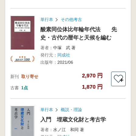
単行本
その他考古
酸素同位体比年輪年代法 先
史・古代の暦年と天候を編む
著者：
中塚 武 著
発行元：
同成社
出版年：
2021/06
2,970 円
新刊
取り寄せ
＋
1,870 円
古書
1点
単行本
概説・理論
入門 埋蔵文化財と考古学
著者：
水ノ江 和同 著