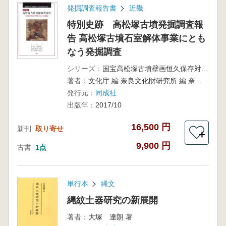
発掘調査報告書
近畿
特別史跡 高松塚古墳発掘調査報
告 高松塚古墳石室解体事業にとも
なう発掘調査
シリーズ：
国宝高松塚古墳壁画恒久保存対策事業報告書 1
著者：
文化庁 編 奈良文化財研究所 編 奈良県立橿原考古学研究所 編 明日香村教育委員会 編
発行元：
同成社
出版年：
2017/10
16,500 円
新刊
取り寄せ
＋
9,900 円
古書
1点
単行本
縄文
縄紋土器研究の新展開
著者：
大塚 達朗 著