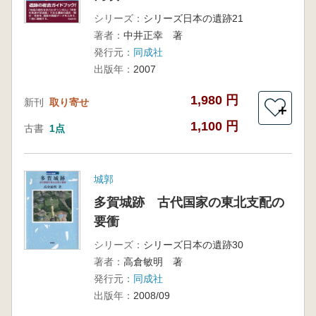
シリーズ：
シリーズ日本の遺跡21
著者：
中井正幸 著
発行元：
同成社
出版年：
2007
1,980 円
新刊
取り寄せ
＋
1,100 円
古書
1点
城郭
多賀城跡 古代国家の東北支配の
要衝
シリーズ：
シリーズ日本の遺跡30
著者：
高倉敏明 著
発行元：
同成社
出版年：
2008/09