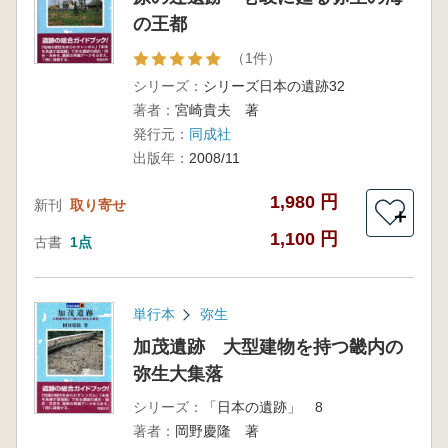
の王都
（1件）
シリーズ：
シリーズ日本の遺跡32
著者：
宮崎貴夫 著
発行元：
同成社
出版年：
2008/11
1,980 円
新刊
取り寄せ
＋
1,100 円
古書
1点
単行本
弥生
加茂遺跡 大型建物を持つ畿内の
弥生大集落
シリーズ：
「日本の遺跡」 8
著者：
岡野慶隆 著