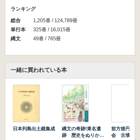
5.クリ、縄文人と出会う
ランキング
第2章 クリという木
総合
1.クリの分類と分布
1,205番 / 124,789冊
2.クリの巨木を訪ねる
単行本
325番 / 16,015冊
3.クリはいつから生えていたのか?
縄文
49番 / 765冊
4.クリのすばらしさ
第3章 クリと共に歩んだ縄文人
1.縄文社会の発展:東日本と西日本
2.縄文のムラ
一緒に買われている本
3.縄文のムラとクリの木
4.縄文人の食生活を支えたクリ
第4章 縄文人のクリ資源管理を考える
1.クリの資源量を計る
2.クリを伐る
3.10年計画の実験を開始
4.10年後、クリは増えたか減ったか?
5.クリの成長
日本列島出土鏡集成
縄文の奇跡!東名遺
前方後円墳と
6.縄文人はクリをどこに生やしていたか?
跡 歴史をぬりかえ
会 古墳時代