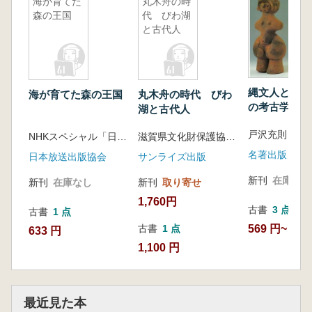
海が育てた
丸木舟の時
森の王国
代 びわ湖
と古代人
縄文人との対
海が育てた森の王国
丸木舟の時代 びわ
の考古学手帖
湖と古代人
戸沢充則 著
NHKスペシャル「日本人」プロジェクト編
滋賀県文化財保護協会 編
名著出版
日本放送出版協会
サンライズ出版
新刊
在庫なし
新刊
在庫なし
新刊
取り寄せ
1,760円
古書
3 点
古書
1 点
569 円~
古書
1 点
633 円
1,100 円
最近見た本