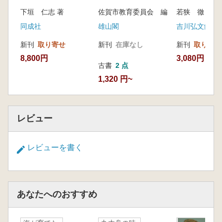
第5章 海を渡ったクリ
た縄文のタイムカプ
下垣 仁志 著
佐賀市教育委員会 編
若狭 徹 著
1.クリの集団遺伝子解析
セル
2.海を渡ったクリ
同成社
雄山閣
吉川弘文館
3.円筒式土器文化圏とクリ
新刊
取り寄せ
新刊
在庫なし
新刊
取り寄せ
第6章 クリは日本人と共に
8,800円
3,080円
1.弥生時代のクリ
古書
2 点
2.鉄器時代のクリ
1,320 円~
3.ふるさとのクリ
4.日本人とクリの未来
参考文献
レビュー
あとがき
レビューを書く
あなたへのおすすめ