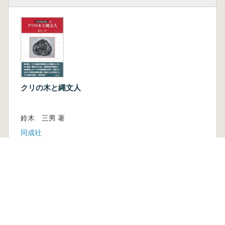
クリの木と縄文人
鈴木 三男 著
同成社
新刊
取り寄せ
3,850円
古書
1 点
3,190 円