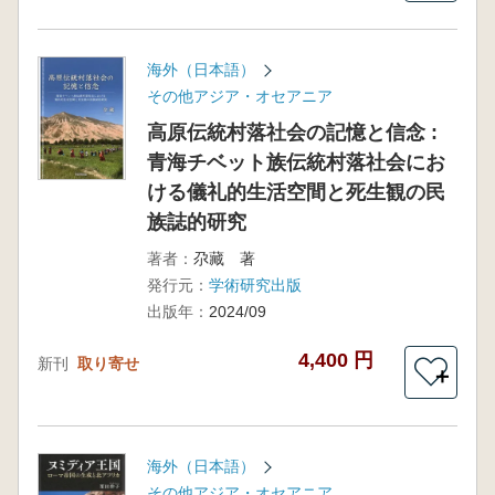
海外（日本語）
その他アジア・オセアニア
高原伝統村落社会の記憶と信念 :
青海チベット族伝統村落社会にお
ける儀礼的生活空間と死生観の民
族誌的研究
著者：
尕藏 著
発行元：
学術研究出版
出版年：
2024/09
4,400 円
新刊
取り寄せ
＋
海外（日本語）
その他アジア・オセアニア