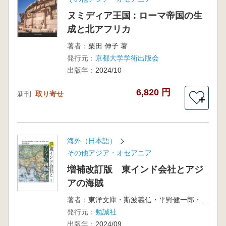
ヌミディア王国 : ローマ帝国の生
成と北アフリカ
著者：
栗田 伸子 著
発行元：
京都大学学術出版会
出版年：
2024/10
6,820 円
新刊
取り寄せ
＋
海外（日本語）
その他アジア・オセアニア
増補改訂版 東インド会社とアジ
アの海賊
著者：
東洋文庫・斯波義信・平野健一郎・羽田正 監修 牧野元紀 編
発行元：
勉誠社
出版年：
2024/09