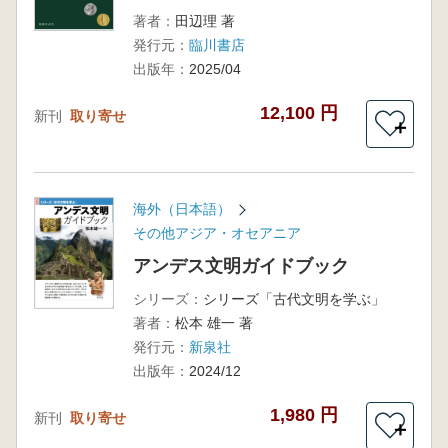
著者：
田辺理 著
発行元：
臨川書店
出版年：
2025/04
12,100 円
新刊
取り寄せ
＋
海外（日本語）
その他アジア・オセアニア
アンデス文明ガイドブック
シリーズ：
シリーズ「古代文明を学ぶ」
著者：
松本 雄一 著
発行元：
新泉社
出版年：
2024/12
1,980 円
新刊
取り寄せ
＋