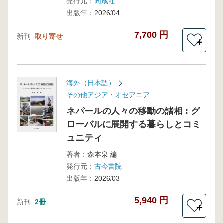
発行元：
同成社
出版年：
2026/04
7,700 円
新刊
取り寄せ
＋
海外（日本語）
その他アジア・オセアニア
ネパールの人々の移動の諸相 : グ
ローバルに展開する暮らしとコミ
ュニティ
著者：
森本泉 編
発行元：
古今書院
出版年：
2026/03
5,940 円
新刊
2冊
＋