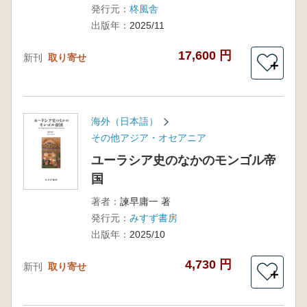
発行元：
柊風舎
出版年：
2025/11
17,600 円
新刊
取り寄せ
＋
海外（日本語）
その他アジア・オセアニア
ユーラシア史のなかのモンゴル帝
国
著者：
諫早庸一 著
発行元：
みすず書房
出版年：
2025/10
4,730 円
新刊
取り寄せ
＋