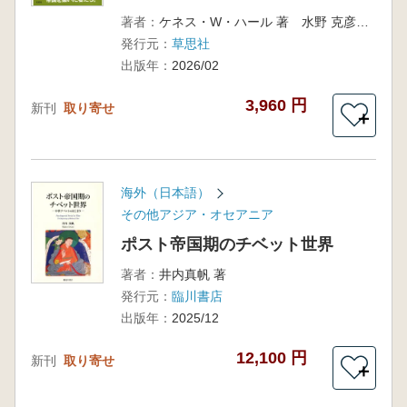
著者：
ケネス・W・ハール 著 水野 克彦翻訳
発行元：
草思社
出版年：
2026/02
3,960 円
新刊
取り寄せ
＋
海外（日本語）
その他アジア・オセアニア
ポスト帝国期のチベット世界
著者：
井内真帆 著
発行元：
臨川書店
出版年：
2025/12
12,100 円
新刊
取り寄せ
＋