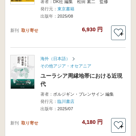
著者：
DK社 編集 松田 素二 監修
発行元：
東京書籍
出版年：
2025/08
6,930 円
新刊
取り寄せ
＋
海外（日本語）
その他アジア・オセアニア
ユーラシア周縁地帯における近現
代
著者：
ボルジギン・ブレンサイン 編集
発行元：
臨川書店
出版年：
2025/07
4,180 円
新刊
取り寄せ
＋