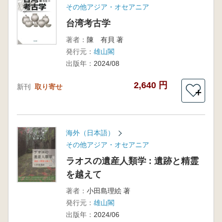
その他アジア・オセアニア
台湾考古学
著者：
陳 有貝 著
発行元：
雄山閣
出版年：
2024/08
2,640 円
新刊
取り寄せ
＋
海外（日本語）
その他アジア・オセアニア
ラオスの遺産人類学 : 遺跡と精霊
を越えて
著者：
小田島理絵 著
発行元：
雄山閣
出版年：
2024/06