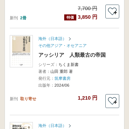
7,700 円
＋
3,850 円
特価
新刊
2冊
海外（日本語）
その他アジア・オセアニア
アッシリア 人類最古の帝国
シリーズ：
ちくま新書
著者：
山田 重郎 著
発行元：
筑摩書房
出版年：
2024/06
1,210 円
新刊
取り寄せ
＋
海外（日本語）