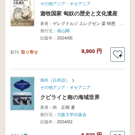
その他アジア・オセアニア
遊牧国家 匈奴の歴史と文化遺産
著者：
ゲレグドルジ エレグゼン 梁 時恩 著 大谷育恵 訳
発行元：
雄山閣
出版年：
2024/05
9,900 円
新刊
取り寄せ
＋
海外（日本語）
その他アジア・オセアニア
クビライと南の海域世界
著者：
向 正樹 著
発行元：
大阪大学出版会
出版年：
2024/02