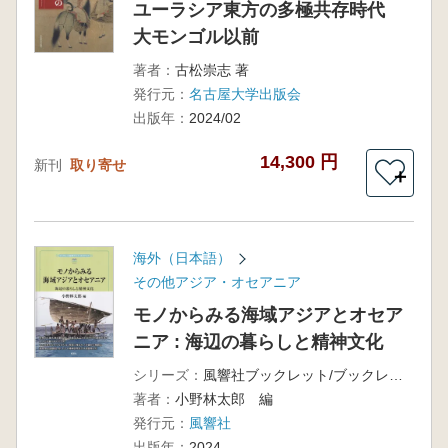
ユーラシア東方の多極共存時代
大モンゴル以前
著者：
古松崇志 著
発行元：
名古屋大学出版会
出版年：
2024/02
14,300 円
新刊
取り寄せ
＋
海外（日本語）
その他アジア・オセアニア
モノからみる海域アジアとオセア
ニア : 海辺の暮らしと精神文化
シリーズ：
風響社ブックレット/ブックレット海域アジア・オセアニア
著者：
小野林太郎 編
発行元：
風響社
出版年：
2024