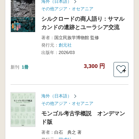
海外（日本語）
その他アジア・オセアニア
シルクロードの商人語り : サマル
カンドの遺跡とユーラシア交流
著者：
国立民族学博物館 監修
発行元：
創元社
出版年：
2026/03
3,300 円
新刊
1冊
＋
海外（日本語）
その他アジア・オセアニア
モンゴル考古学概説 オンデマン
ド版
著者：
白石 典之 著