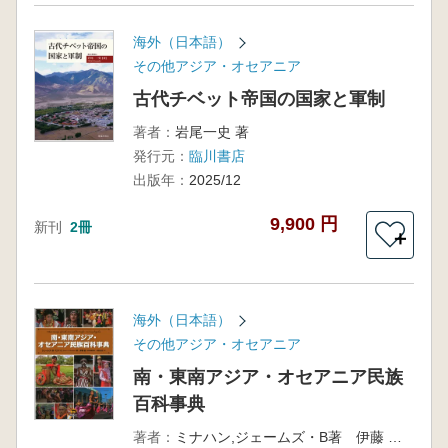
海外（日本語）
その他アジア・オセアニア
古代チベット帝国の国家と軍制
著者：
岩尾一史 著
発行元：
臨川書店
出版年：
2025/12
9,900 円
新刊
2冊
＋
海外（日本語）
その他アジア・オセアニア
南・東南アジア・オセアニア民族
百科事典
著者：
ミナハン,ジェームズ・B著 伊藤 眞 日本語版監修 村田 綾子 訳