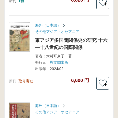
6,820 円
新刊
1冊
＋
海外（日本語）
その他アジア・オセアニア
東アジア多国間関係史の研究 十六
―十八世紀の国際関係
著者：
木村可奈子 著
発行元：
思文閣出版
出版年：
2024/02
6,600 円
新刊
取り寄せ
＋
海外（日本語）
その他アジア・オセアニア