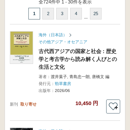
全724件中 1 - 30件を表示
1
2
3
4
25
...
海外（日本語）
その他アジア・オセアニア
古代西アジアの国家と社会 : 歴史
学と考古学から読み解く人びとの
生活と文化
著者：
渡井葉子, 青島忠一朗, 唐橋文 編
発行元：
勁草書房
出版年：
2026/06
10,450 円
新刊
取り寄せ
＋