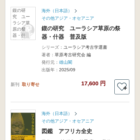
鍑の研
海外（日本語）
究 ユー
その他アジア・オセアニア
ラシア草
鍑の研究 ユーラシア草原の祭
原の祭
器・什
器・什器 普及版
器 普及
シリーズ：
ユーラシア考古学選書
版
著者：
草原考古研究会 編
発行元：
雄山閣
出版年：
2025/09
17,600 円
新刊
取り寄せ
＋
海外（日本語）
その他アジア・オセアニア
図鑑 アフリカ全史