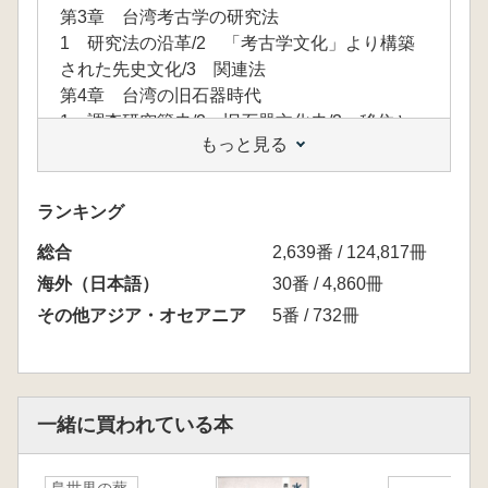
第3章 台湾考古学の研究法
1 研究法の沿革/2 「考古学文化」より構築
された先史文化/3 関連法
第4章 台湾の旧石器時代
1 調査研究簡史/2 旧石器文化史/3 移住と
もっと見る
消滅/4 おわりに
第5章 新石器時代のはじまり
1 源流地はどこか/2 はじまりは「漁民」か
ランキング
ら/3 「農民」の生活へ/4 農耕の意味/5 お
総合
わりに
2,639番 / 124,817冊
第6章 新石器時代の概要
海外（日本語）
30番 / 4,860冊
1 早期:大坌坑文化/2 中期:赤色細縄文土器文
その他アジア・オセアニア
5番 / 732冊
化/3 晩期 /4 おわりに
第7章 鉄器時代
1 はじめに/2 各地域の鉄器時代文化/3 お
わりに
一緒に買われている本
第8章 台湾考古学と原住民
1 原住民の課題と考古学/2 「族」歴史の研
究例 /3 おわりに