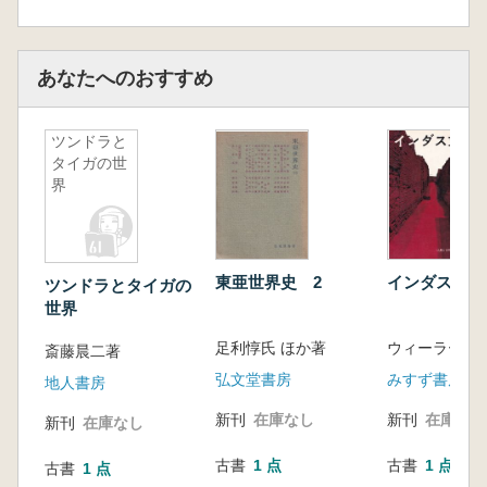
あなたへのおすすめ
ツンドラと
タイガの世
界
東亜世界史 2
インダス文明
ツンドラとタイガの
世界
足利惇氏 ほか著
斎藤晨二著
弘文堂書房
みすず書房
地人書房
新刊
在庫なし
新刊
在庫なし
新刊
在庫なし
古書
1 点
古書
1 点
古書
1 点