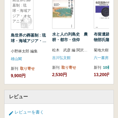
島世界の葬
墓制 : 琉
第9章 台湾と東アジア大陸の先史時代の関
球・海域ア
係/1 研究史/2 大陸地域からの視点/3 先史
ジア・オセ
時代、台湾の人と文化はどこから来たか/4 お
アニア
わりに
第10章 台湾と琉球列島
水と人の列島史 農
布留遺跡の
島世界の葬墓制 : 琉
1 地理的関係/2 先史・古代の琉球・台湾間
耕・都市・信仰
物部氏隆盛の
球・海域アジア・オ
の関係について(予察)/3 先史・古代の台湾・
セアニア
松木 武彦 編 関沢 まゆみ 編
琉球間の交流についての研究/4 貝製品と玉製
小野林太郎 編集
品に表れる異なる文化圏/5 おわりに
吉川弘文館
六一書房
雄山閣
第11章 オーストロネシア語族の起源地と台湾
新刊
取り寄せ
新刊
10冊以
新刊
取り寄せ
1 オーストロネシア語族の起源地/2 新たな
2,530円
13,200円
9,900円
提案に向けて/3 要因としての人口圧力説/4
まとめ
終章
1 研究史からの視座/2 台湾考古学とはいか
レビュー
なる学問か
レビューを書く