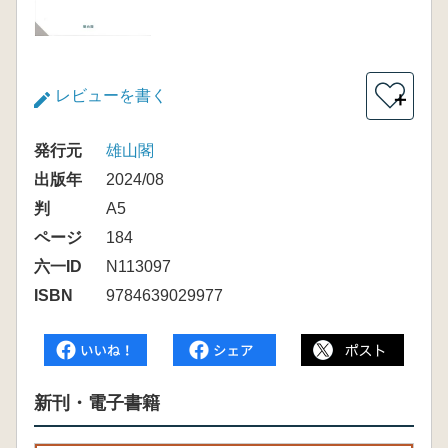
レビューを書く
＋
発行元
雄山閣
出版年
2024/08
判
A5
ページ
184
六一ID
N113097
ISBN
9784639029977
新刊・電子書籍