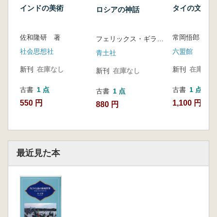
インドの美術
タイの文化
ロシアの神話
佐和隆研 著
常岡悟郎 著
フェリックス・ギラン 編 小海永二訳
社会思想社
六盟館
青土社
新刊
在庫なし
新刊
在庫なし
新刊
在庫なし
古書
1 点
古書
1 点
古書
1 点
550 円
1,100 円
880 円
最近見た本