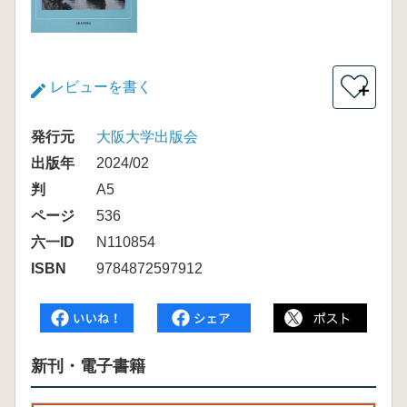
レビューを書く
＋
発行元
大阪大学出版会
出版年
2024/02
判
A5
ページ
536
六一ID
N110854
ISBN
9784872597912
新刊・電子書籍