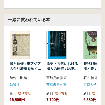
一緒に買われている本
器と信仰 : 東アジア
原史・古代における
春秋戦国時代
の舎利荘厳をめぐる
海人の研究 : 紀伊の
器と鏡 : 生
美術史・考古学から
海人と古代氏族紀氏
の変容と工人
加島 勝 編
冨加見泰彦 著
石谷 慎 著
のアプローチ
を中心として
勉誠社
芙蓉書房出版
京都大学学術
新刊
取り寄せ
新刊
取り寄せ
新刊
取り寄せ
16,500円
7,700円
6,380円