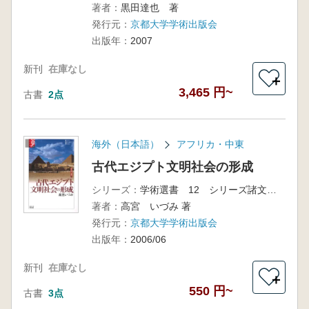
著者：
黒田達也 著
発行元：
京都大学学術出版会
出版年：
2007
新刊
在庫なし
＋
3,465 円~
古書
2点
海外（日本語）
アフリカ・中東
古代エジプト文明社会の形成
シリーズ：
学術選書 12 シリーズ諸文明の起源 2
著者：
高宮 いづみ 著
発行元：
京都大学学術出版会
出版年：
2006/06
新刊
在庫なし
＋
550 円~
古書
3点