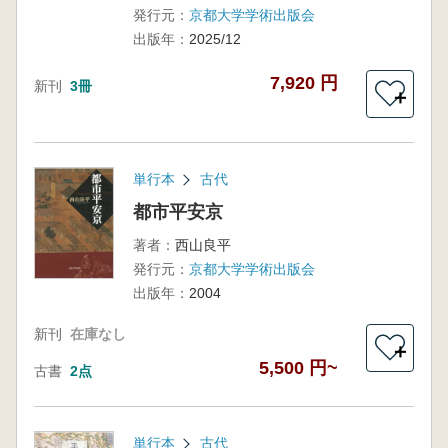
発行元：
京都大学学術出版会
出版年：
2025/12
7,920 円
新刊
3冊
＋
単行本
古代
都市平安京
著者：
西山良平
発行元：
京都大学学術出版会
出版年：
2004
新刊
在庫なし
＋
5,500 円~
古書
2点
単行本
古代