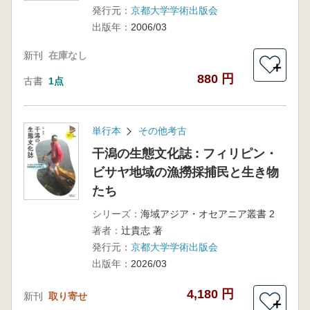
発行元：
京都大学学術出版会
出版年：
2006/03
新刊
在庫なし
＋
880 円
古書
1点
単行本
その他考古
干潟の生態文化誌 : フィリピン・
ビサヤ地域の漁撈採捕民と生き物
たち
シリーズ：
海域アジア・オセアニア叢書 2
著者：
辻貴志 著
発行元：
京都大学学術出版会
出版年：
2026/03
4,180 円
新刊
取り寄せ
＋