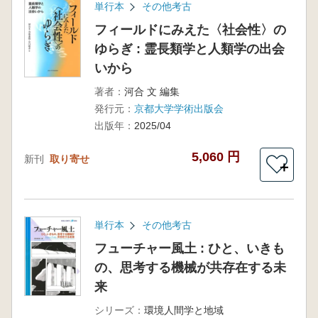
単行本
その他考古
フィールドにみえた〈社会性〉の
ゆらぎ : 霊長類学と人類学の出会
いから
著者：
河合 文 編集
発行元：
京都大学学術出版会
出版年：
2025/04
5,060 円
新刊
取り寄せ
＋
単行本
その他考古
フューチャー風土 : ひと、いきも
の、思考する機械が共存在する未
来
シリーズ：
環境人間学と地域