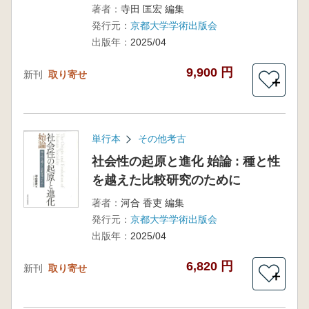
著者：
寺田 匡宏 編集
発行元：
京都大学学術出版会
出版年：
2025/04
9,900 円
新刊
取り寄せ
＋
単行本
その他考古
社会性の起原と進化 始論 : 種と性
を越えた比較研究のために
著者：
河合 香吏 編集
発行元：
京都大学学術出版会
出版年：
2025/04
6,820 円
新刊
取り寄せ
＋