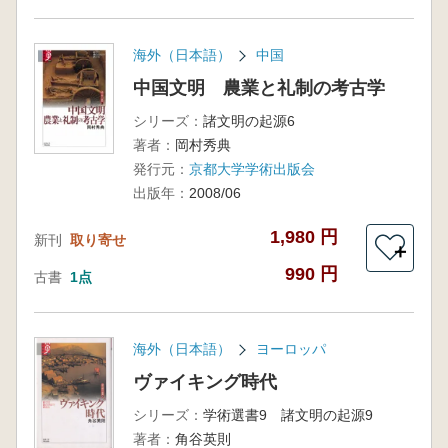
海外（日本語）
中国
中国文明 農業と礼制の考古学
シリーズ：
諸文明の起源6
著者：
岡村秀典
発行元：
京都大学学術出版会
出版年：
2008/06
1,980 円
新刊
取り寄せ
＋
990 円
古書
1点
海外（日本語）
ヨーロッパ
ヴァイキング時代
シリーズ：
学術選書9 諸文明の起源9
著者：
角谷英則