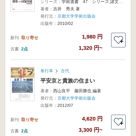
シリーズ：
学術選書 47 シリーズ:諸文明の起源 13
著者：
吉井 秀夫 著
発行元：
京都大学学術出版会
出版年：
2010/02
1,980 円
新刊
取り寄せ
＋
1,320 円~
古書
2点
単行本
古代
平安京と貴族の住まい
著者：
西山良平 藤田勝也 編著
発行元：
京都大学学術出版会
出版年：
2012/07
4,620 円
新刊
取り寄せ
＋
3,300 円~
古書
2点