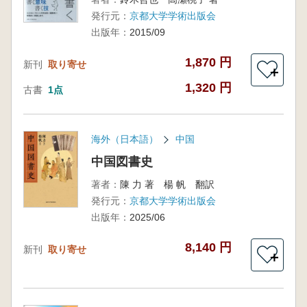
発行元：
京都大学学術出版会
出版年：
2015/09
1,870 円
新刊
取り寄せ
＋
1,320 円
古書
1点
海外（日本語）
中国
中国図書史
著者：
陳 力 著 楊 帆 翻訳
発行元：
京都大学学術出版会
出版年：
2025/06
8,140 円
新刊
取り寄せ
＋