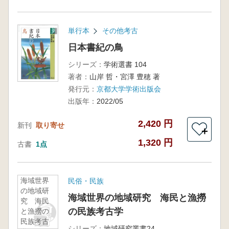
単行本
その他考古
日本書紀の鳥
シリーズ：
学術選書 104
著者：
山岸 哲・宮澤 豊穂 著
発行元：
京都大学学術出版会
出版年：
2022/05
2,420 円
新刊
取り寄せ
＋
1,320 円
古書
1点
海域世界
民俗・民族
の地域研
海域世界の地域研究 海民と漁撈
究 海民
の民族考古学
と漁撈の
民族考古
シリーズ：
地域研究叢書24