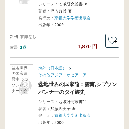
シリーズ：
地域研究叢書18
著者：
坪内良博 著
発行元：
京都大学学術出版会
出版年：
2009
新刊
在庫なし
＋
1,870 円
古書
1点
盆地世界
海外（日本語）
の国家論 :
その他アジア・オセアニア
雲南,シプ
盆地世界の国家論 : 雲南,シプソン
ソンパン
ナーのタ
パンナーのタイ族史
イ族史
シリーズ：
地域研究叢書11
著者：
加藤久美子 著
発行元：
京都大学学術出版会
出版年：
2000