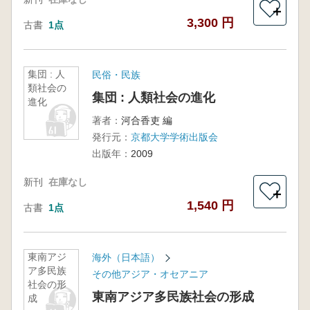
＋
3,300 円
古書
1点
集団 : 人
民俗・民族
類社会の
集団 : 人類社会の進化
進化
著者：
河合香吏 編
発行元：
京都大学学術出版会
出版年：
2009
新刊
在庫なし
＋
1,540 円
古書
1点
東南アジ
海外（日本語）
ア多民族
その他アジア・オセアニア
社会の形
東南アジア多民族社会の形成
成