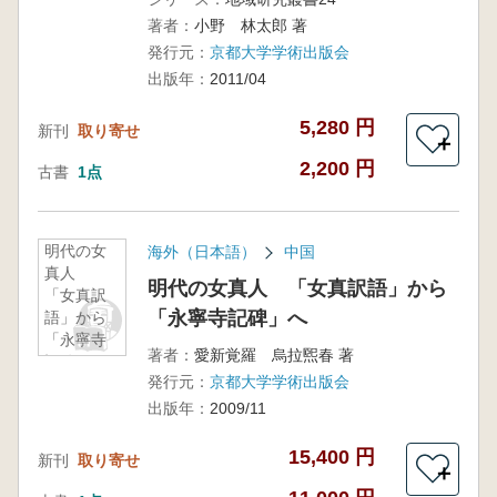
学
著者：
小野 林太郎 著
発行元：
京都大学学術出版会
出版年：
2011/04
5,280 円
新刊
取り寄せ
＋
2,200 円
古書
1点
明代の女
海外（日本語）
中国
真人
明代の女真人 「女真訳語」から
「女真訳
「永寧寺記碑」へ
語」から
「永寧寺
著者：
愛新覚羅 烏拉煕春 著
記碑」へ
発行元：
京都大学学術出版会
出版年：
2009/11
15,400 円
新刊
取り寄せ
＋