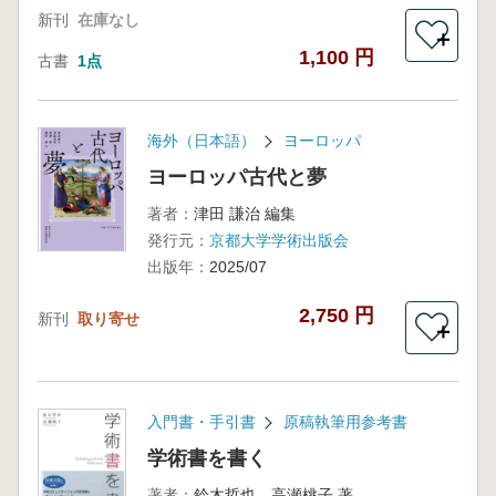
新刊
在庫なし
＋
1,100 円
古書
1点
海外（日本語）
ヨーロッパ
ヨーロッパ古代と夢
著者：
津田 謙治 編集
発行元：
京都大学学術出版会
出版年：
2025/07
2,750 円
新刊
取り寄せ
＋
入門書・手引書
原稿執筆用参考書
学術書を書く
著者：
鈴木哲也 高瀬桃子 著