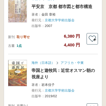
平安京 京都 都市図と都市構造
著者：
金田 章裕
発行元：
京都大学学術出版会
出版年：
2007
6,380 円
新刊
取り寄せ
＋
4,400 円
古書
1点
海外（日本語）
アフリカ・中東
帝国と遊牧民 : 近世オスマン朝の
視座より
著者：
岩本佳子
発行元：
京都大学学術出版会
出版年：
2019/02
新刊
在庫なし