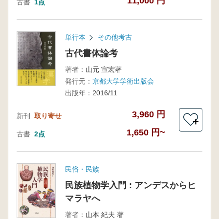
11,000 円
古書
1点
単行本
その他考古
古代書体論考
著者：
山元 宣宏著
発行元：
京都大学学術出版会
出版年：
2016/11
3,960 円
新刊
取り寄せ
＋
1,650 円~
古書
2点
民俗・民族
民族植物学入門 : アンデスからヒ
マラヤへ
著者：
山本 紀夫 著