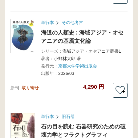
単行本
その他考古
海道の人類史 : 海域アジア・オセ
アニアの基層文化論
シリーズ：
海域アジア・オセアニア叢書1
著者：
小野林太郎 著
発行元：
京都大学学術出版会
出版年：
2026/03
4,290 円
新刊
取り寄せ
＋
単行本
旧石器
石の目を読む 石器研究のための破
壊力学とフラクトグラフィ