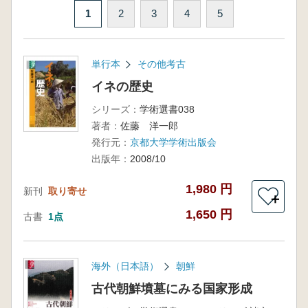
1
2
3
4
5
単行本
その他考古
イネの歴史
シリーズ：
学術選書038
著者：
佐藤 洋一郎
発行元：
京都大学学術出版会
出版年：
2008/10
1,980 円
新刊
取り寄せ
＋
1,650 円
古書
1点
海外（日本語）
朝鮮
古代朝鮮墳墓にみる国家形成