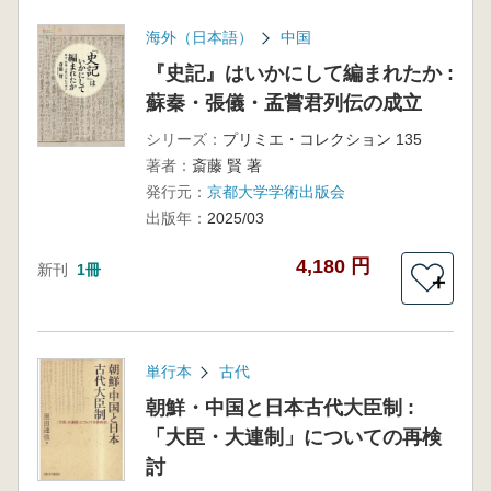
海外（日本語）
中国
『史記』はいかにして編まれたか :
蘇秦・張儀・孟嘗君列伝の成立
シリーズ：
プリミエ・コレクション 135
著者：
斎藤 賢 著
発行元：
京都大学学術出版会
出版年：
2025/03
4,180 円
新刊
1冊
＋
単行本
古代
朝鮮・中国と日本古代大臣制 :
「大臣・大連制」についての再検
討