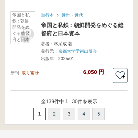
帝国と私
単行本
近世・近代
鉄 : 朝鮮
帝国と私鉄 : 朝鮮開発をめぐる総
開発をめ
督府と日本資本
ぐる総督
府と日本
著者：
林采成 著
資本
発行元：
京都大学学術出版会
出版年：
2025/01
6,050 円
新刊
取り寄せ
＋
全139件中 1 - 30件を表示
1
2
3
4
5