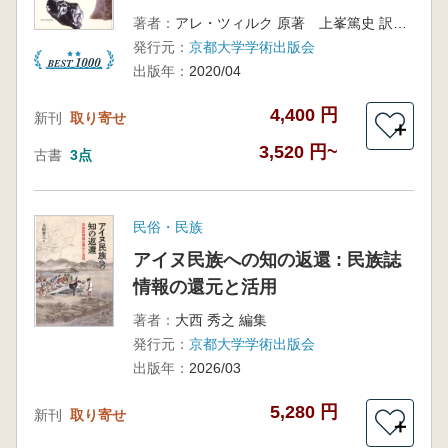
著者：
アレ・ツィルク 原著 上峯篤史 訳編著
発行元：
京都大学学術出版会
出版年：
2020/04
4,400 円
新刊
取り寄せ
＋
3,520 円~
古書
3点
民俗・民族
アイヌ民族への知の返還 : 民族誌
情報の還元と活用
著者：
大西 秀之 編集
発行元：
京都大学学術出版会
出版年：
2026/03
5,280 円
新刊
取り寄せ
＋