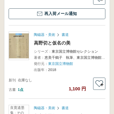
再入荷メール通知
陶磁器・美術
書道
高野切と仮名の美
シリーズ：
東京国立博物館セレクション
著者：
恵美千鶴子 執筆、東京国立博物館 編
発行元：
東京国立博物館
出版年：
2018
新刊
在庫なし
＋
1,100 円
古書
1点
良寛遺墨
陶磁器・美術
書道
集 : その