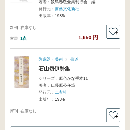
著者：
飯島春敬全集刊行会 編
発行元：
書藝文化新社
出版年：
1985/
新刊
在庫なし
＋
1,650 円
古書
1点
陶磁器・美術
書道
石山切伊勢集
シリーズ：
原色かな手本11
著者：
伝藤原公任筆
発行元：
二玄社
出版年：
1984/
新刊
在庫なし
＋