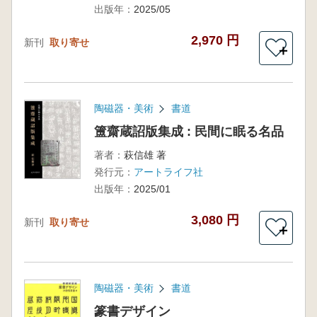
出版年：
2025/05
2,970 円
新刊
取り寄せ
＋
陶磁器・美術
書道
簠齋蔵詔版集成 : 民間に眠る名品
著者：
萩信雄 著
発行元：
アートライフ社
出版年：
2025/01
3,080 円
新刊
取り寄せ
＋
陶磁器・美術
書道
篆書デザイン