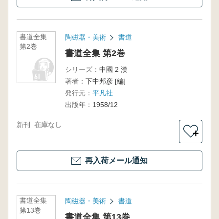
書道全集
陶磁器・美術
書道
第2巻
書道全集 第2巻
シリーズ：
中國 2 漢
著者：
下中邦彦 [編]
発行元：
平凡社
出版年：
1958/12
新刊
在庫なし
＋
再入荷メール通知
書道全集
陶磁器・美術
書道
第13巻
書道全集 第13巻