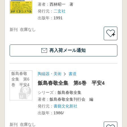
著者：
西林昭一 著
発行元：
二玄社
出版年：
1991
新刊
在庫なし
＋
再入荷メール通知
飯島春敬
陶磁器・美術
書道
全集 第6
飯島春敬全集 第6巻 平安4
巻 平安4
シリーズ：
飯島春敬全集
著者：
飯島春敬全集刊行会 編
発行元：
書藝文化新社
出版年：
1986/
新刊
在庫なし