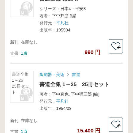
シリーズ：
日本4・平安3
著者：
下中邦彦 [編]
発行元：
平凡社
出版年：
195504
新刊
在庫なし
＋
990 円
古書
1点
書道全集
陶磁器・美術
書道
1～25
書道全集 1～25 25冊セット
25冊セッ
ト
著者：
下中直也, 下中彌三郎 [編]
発行元：
平凡社
出版年：
1954/09
新刊
在庫なし
＋
15,400 円
古書
1点