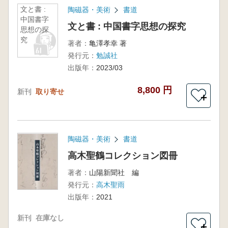
文と書 :
陶磁器・美術
書道
中国書字
文と書 : 中国書字思想の探究
思想の探
究
著者：
亀澤孝幸 著
発行元：
勉誠社
出版年：
2023/03
8,800 円
新刊
取り寄せ
＋
陶磁器・美術
書道
高木聖鶴コレクション図冊
著者：
山陽新聞社 編
発行元：
高木聖雨
出版年：
2021
新刊
在庫なし
＋