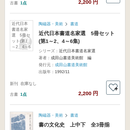
2,200 円
古書
1点
近代日本
陶磁器・美術
書道
書道名家
近代日本書道名家選 5冊セット
選 5冊セ
(第1～2、4～6集)
ット(第1
～2、4～6
シリーズ：
近代日本書道名家選
集)
著者：
成田山書道美術館 編
発行元：
成田山書道美術館
出版年：
1992/11
新刊
在庫なし
＋
2,200 円
古書
1点
陶磁器・美術
書道
書の文化史 上中下 全3冊揃