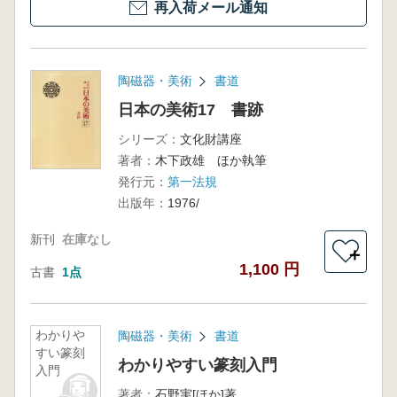
再入荷メール通知
陶磁器・美術
書道
日本の美術17 書跡
シリーズ：
文化財講座
著者：
木下政雄 ほか執筆
発行元：
第一法規
出版年：
1976/
新刊
在庫なし
＋
1,100 円
古書
1点
わかりや
陶磁器・美術
書道
すい篆刻
わかりやすい篆刻入門
入門
著者：
石野実[ほか]著