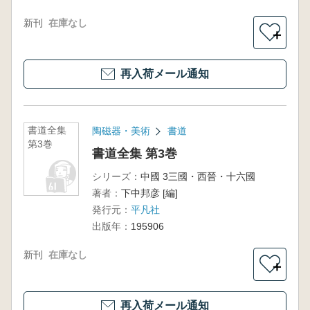
新刊
在庫なし
＋
再入荷メール通知
書道全集
陶磁器・美術
書道
第3巻
書道全集 第3巻
シリーズ：
中國 3三國・西晉・十六國
著者：
下中邦彦 [編]
発行元：
平凡社
出版年：
195906
新刊
在庫なし
＋
再入荷メール通知