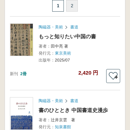
1
2
陶磁器・美術
書道
もっと知りたい中国の書
著者：
田中亮 著
発行元：
東京美術
出版年：
2025/07
2,420 円
新刊
2冊
＋
陶磁器・美術
書道
書のひととき 中国書道史漫歩
著者：
辻井京雲 著
発行元：
知泉書館