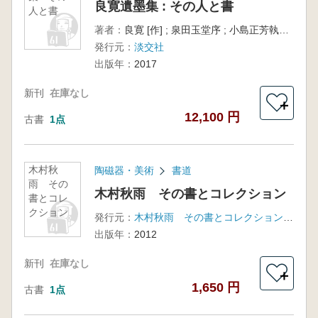
良寛遺墨集 : その人と書
人と書
著者：
良寛 [作] ; 泉田玉堂序 ; 小島正芳執筆 ; 関谷徳衛企画・編集
発行元：
淡交社
出版年：
2017
新刊
在庫なし
＋
12,100 円
古書
1点
木村秋
陶磁器・美術
書道
雨 その
木村秋雨 その書とコレクション
書とコレ
クション
発行元：
木村秋雨 その書とコレクション刊行委員会
出版年：
2012
新刊
在庫なし
＋
1,650 円
古書
1点