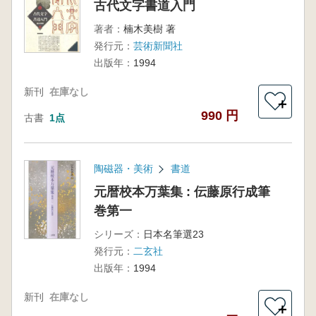
古代文字書道入門
著者：
楠木美樹 著
発行元：
芸術新聞社
出版年：
1994
新刊
在庫なし
＋
990 円
古書
1点
陶磁器・美術
書道
元暦校本万葉集 : 伝藤原行成筆
巻第一
シリーズ：
日本名筆選23
発行元：
二玄社
出版年：
1994
新刊
在庫なし
＋