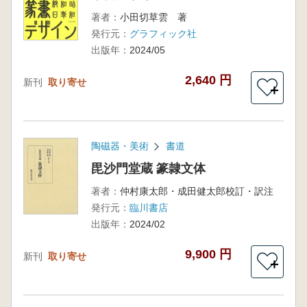
著者：
小田切草雲 著
発行元：
グラフィック社
出版年：
2024/05
2,640 円
新刊
取り寄せ
＋
陶磁器・美術
書道
毘沙門堂蔵 篆隷文体
著者：
仲村康太郎・成田健太郎校訂・訳注
発行元：
臨川書店
出版年：
2024/02
9,900 円
新刊
取り寄せ
＋