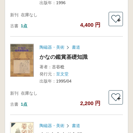
出版年：
1996
新刊
在庫なし
＋
4,400 円
古書
1点
陶磁器・美術
書道
かなの鑑賞基礎知識
著者：
古谷稔
発行元：
至文堂
出版年：
1995/04
新刊
在庫なし
＋
2,200 円
古書
1点
陶磁器・美術
書道