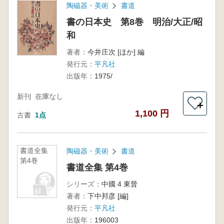
陶磁器・美術
書道
書の日本史 第8巻 明治/大正/昭
和
著者：
今井庄次 [ほか] 編
発行元：
平凡社
出版年：
1975/
新刊
在庫なし
＋
1,100 円
古書
1点
書道全集
陶磁器・美術
書道
第4巻
書道全集 第4巻
シリーズ：
中國 4 東晉
著者：
下中邦彦 [編]
発行元：
平凡社
出版年：
196003