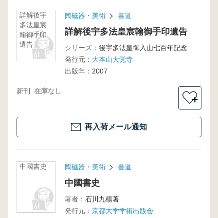
詳解後宇
陶磁器・美術
書道
多法皇宸
詳解後宇多法皇宸翰御手印遺告
翰御手印
遺告
シリーズ：
後宇多法皇御入山七百年記念
発行元：
大本山大覚寺
出版年：
2007
新刊
在庫なし
＋
再入荷メール通知
中國書史
陶磁器・美術
書道
中國書史
著者：
石川九楊著
発行元：
京都大学学術出版会