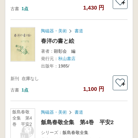
＋
1,430 円
古書
1点
陶磁器・美術
書道
春洋の書と絵
著者：
顕彰会 編
発行元：
秋山書店
出版年：
1985/
新刊
在庫なし
＋
1,100 円
古書
1点
飯島春敬
陶磁器・美術
書道
全集 第4
飯島春敬全集 第4巻 平安2
巻 平安2
シリーズ：
飯島春敬全集