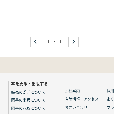
残紙
西晋・懸泉遺址出土残紙
書残巻
―西晋・索靖「出師頌」
柏文書
王羲之「喪乱帖」
1
/
1
羲之「孔侍中帖」
之「初月帖」
羲之「快雪時晴帖」
・王羲之「行穣帖」
王羲之「寒切帖」
王羲之「十七帖」
王興之墓誌ほか
本を売る・出版する
羲之「蘭亭序」
会社案内
採
羲之「楽毅論」
販売の委託について
之「孝女曹娥碑」
店舗情報・アクセス
よ
図書の出版について
王廙「両表」ほか
お問い合わせ
プ
図書の買取について
王献之「廿九日帖」