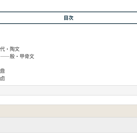
目次
代・陶文
――殷・甲骨文
鼎
卣
甲骨
清宮長子口墓出土青銅器群
周・史牆盤
逨盤
国・編鐘銘
国・越王句践剣
戦国・王孫■銅戈