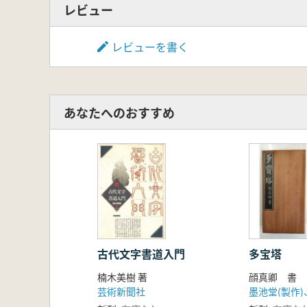
第30話 絹の海――前漢・馬王堆
レビュー
第31話 封とは塗なり――前漢・
第32話 金印の輝き――前漢・金印
レビューを書く
第33話 南の「帝国」――前漢・金
第34話 妙味の篆書――前漢・瓦
第35話 骨の札――前漢・骨簽
第36話 国境安寧――前漢・竟寧
あなたへのおすすめ
コラム2 もはや紅はなし
第37話 胸のすく一筆――前漢・
第38話 戦は止まず――前漢・銀
第39話 棄市――前漢・王杖十簡
第40話 章草体の出現――前漢・
第41話 刀筆の吏――前漢・書刀
第42話 紙の出現――前漢・天水
第43話 小さな大資料――前漢・
コラム3 鼎と年号
古代文字書道入門
多宝塔
第44話 ヘディン賛――漢代・居
楠木美樹 著
顔真卿 書
第45話 流沙の果て――漢代・敦
芸術新聞社
墨池堂(製作)
コラム4 隷書考