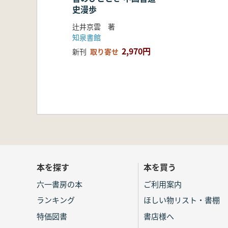
史漫歩
第63話 幻の楼蘭――西晋・楼蘭
第64話 オアシスから出た紙――
辻井京雲 著
第65話 紙価あがる――西晋・呉
知泉書館
第66話 埋もれた名品の再発見―
2,970円
新刊
取り寄せ
第67話 李柏の手紙――東晋・李
第68話 あこがれの書――東晋・
第69話 書美の開花――東晋・王
第70話 避諱と書――東晋・王羲
第71話 三希の第一――東晋・王
第72話 龍がおどる運筆――東晋
第73話 謎めいた一帖――東晋・
第74話 十七帖の秘密――東晋・
第75話 蘭亭偽書論争――東晋・
本を探す
本を買う
第76話 蘭亭づいて――東晋・王
第77話 生気漲る書――東晋・王
六一書房の本
ご利用案内
第78話 花季少女――東晋・王羲
ランキング
ほしい物リスト・書棚
第79話 きわだつ才能――東晋・
特価図書
書店様へ
第80話 真に迫る筆力――東晋・