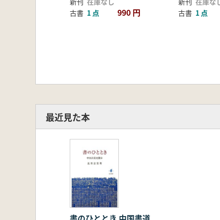
新刊
在庫なし
新刊
在庫な
第46話 隷書の巨石――新・連島
990 円
古書
1 点
古書
1 点
第47話 うたかたの王朝――新・
第48話 古味と新風――後漢・三
第49話 胸をうつ大きな気宇――
第50話 漢人のウィット――後漢
第51話 知的たたずまい――後漢
第52話 重厚長大な碑――後漢・
第53話 永遠はかなわず――後漢
第54話 死者の尊重――後漢・刑
最近見た本
第三章 三国・晋・五胡十六国
第55話 隷書から楷書へ――三国
第56話 壁に文あり――三国・三
第57話 蜀道の難――三国・衮雪
第58話 奇想天外の書――三国・
第59話 古人の息遣い――三国・
第60話 刺を通ず――三国・朱然
第61話 線条のおおらかさ――西
書のひととき 中国書道
第62話 迫りくる息づかい――西