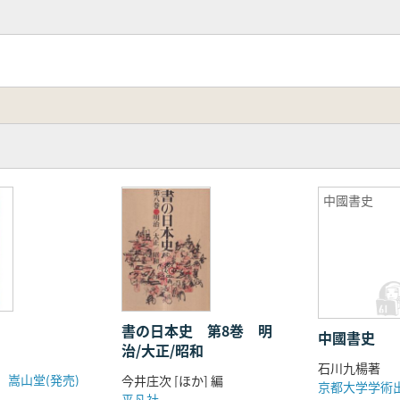
帛書
封泥
(一)
印(二)
当
元年磚
五鳳二年刻石ほか
雀山漢簡
中國書史
尹湾簡牘
紙ほか
残紙
書の日本史 第8巻 明
中國書史
延漢簡ほか
治/大正/昭和
石川九楊著
煌漢簡ほか
、嵩山堂(発売)
今井庄次 [ほか] 編
京都大学学術
平凡社