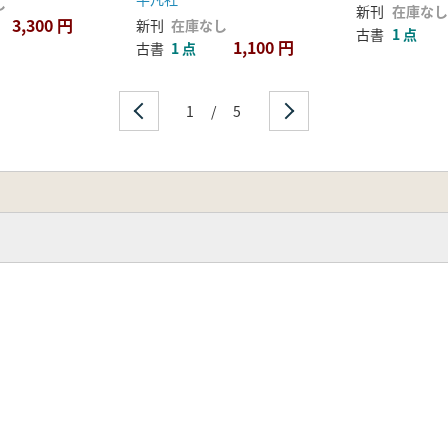
し
新刊
在庫なし
界域刻石
3,300 円
新刊
在庫なし
古書
1 点
始建国二年規矩獣帯鏡
1,100 円
古書
1 点
老諱字忌日記
後漢・開通褒斜道刻石
・石門頌
1
/
5
・礼器碑
鮮于璜碑
・熹平石経
徒磚
の書
体石経
題字
天発神讖碑
走馬楼呉簡
墓出土木刺
晋・咸寧四年磚
晋・陸機「平復帖」