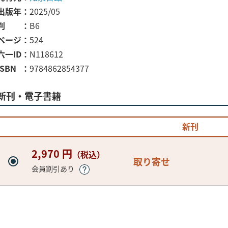
出版年
2025/05
判
B6
ページ
524
六一ID
N118612
ISBN
9784862854377
新刊・電子書籍
新刊
2,970 円
（税込）
取り寄せ
会員割引あり