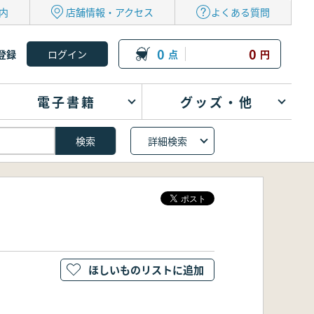
内
店舗情報・アクセス
よくある質問
0
0
登録
点
円
電子書籍
グッズ・他
詳細検索
ほしいものリストに追加