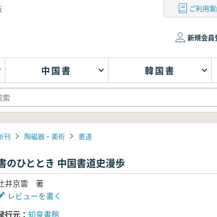
ご利用案
版
新規会員
中国書
韓国書
新刊
陶磁器・美術
書道
書のひととき 中国書道史漫歩
辻井京雲 著
レビューを書く
発行元
知泉書館