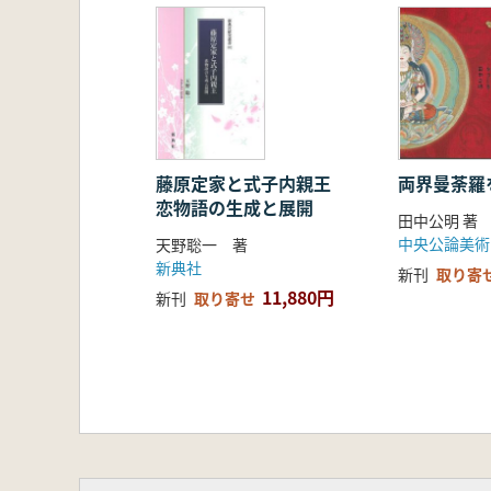
第14話 血盟の書――春秋戦国・
第15話 貨幣――春秋戦国・貨幣
第16話 石鼓の歌――春秋戦国・
第17話 通行の符節――春秋戦国
第18話 割り符――春秋戦国・虎
第19話 古陶文――春秋戦国・陶
藤原定家と式子内親王
両界曼荼羅
恋物語の生成と展開
第二章 秦漢
田中公明 著
第20話 文字の力――秦・廿六年
中央公論美術
天野聡一 著
第21話 碑はここに始まる――秦
新典社
新刊
取り寄
第22話 碑の威光――秦・琅邪台
11,880円
新刊
取り寄せ
第23話 威厳の文字――秦・小篆
第24話 咸陽あやうし――秦・兵
第25話 肉筆の出現――秦・龍崗
第26話 竹片の文書――秦・睡虎
第27話 筆の進化――秦・天水秦
第28話 兵馬俑に匹敵する大発見
第29話 君 酒を幸たのしまん――