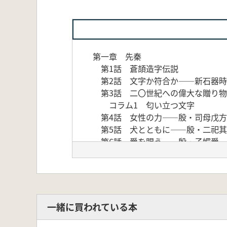
第一章 先秦
第1話 蒼頡造字伝説
第2話 文字か符合か――新石器時
第3話 二〇世紀への偉大な贈り物
コラム1 匂い立つ文字
第4話 女性の力――殷・司母戊方
第5話 犬とともに――殷・二祀其
第6話 爵を賜う――殷・子媚爵
第7話 甲羅の文字――西周・周原
第8話 微子の墓――西周・鹿邑太
第9話 永く宝として用いよ――西
第10話 大盤ぶるまい――西周・
第11話 文字を奏でる――春秋戦
一緒に買われている本
第12話 臥薪嘗胆の剣――春秋戦
第13話 もののふの美学――春秋