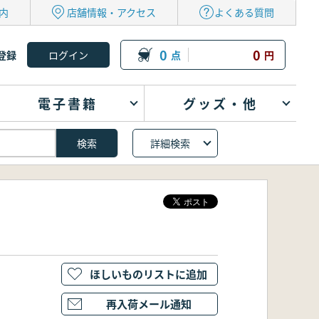
内
店舗情報・アクセス
よくある質問
0
0
登録
点
円
電子書籍
グッズ・他
詳細検索
ほしいものリストに追加
再入荷メール通知