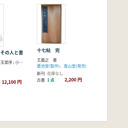
十七帖 完
: その人と書
王義之 書
良寛 [作] ; 泉田玉堂序 ; 小島正芳執筆 ; 関谷徳衛企画・編集
墨池堂(製作)、嵩山堂(発売)
新刊
在庫なし
2,200 円
古書
1 点
12,100 円