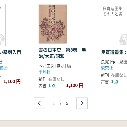
い
良寛遺墨集 :
その人と書
書の日本史 第8巻 明
い篆刻入門
良寛遺墨集 
治/大正/昭和
著
今井庄次 [ほか] 編
協会
淡交社
平凡社
し
新刊
在庫なし
新刊
在庫なし
1,100 円
古書
1 点
1,100 円
古書
1 点
1
/
5