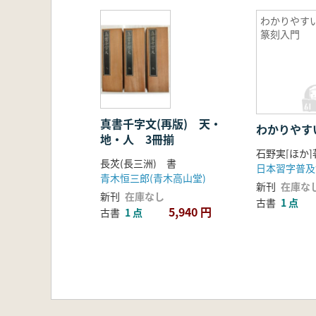
わかりやす
篆刻入門
真書千字文(再版) 天・
わかりやす
地・人 3冊揃
石野実[ほか]
長炗(長三洲) 書
日本習字普及
青木恒三郎(青木高山堂)
新刊
在庫な
新刊
在庫なし
古書
1 点
5,940 円
古書
1 点