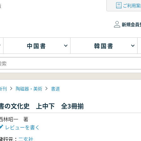
ご利用案
版
新規会員
中国書
韓国書
新刊
陶磁器・美術
書道
書の文化史 上中下 全3冊揃
西林昭一 著
レビューを書く
発行元
二玄社