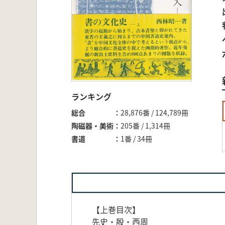
ランキング
総合
28,876番 / 124,789冊
陶磁器・美術
205番 / 1,314冊
書道
1番 / 34冊
【上巻目次】
先史・殷・西周