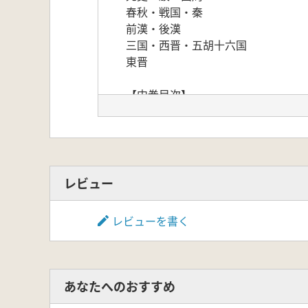
春秋・戦国・秦
前漢・後漢
三国・西晋・五胡十六国
東晋
【中巻目次】
東晋
南北朝
隋
唐・五代十国
レビュー
【下巻目次】
北宋・南宋
レビューを書く
遼・金・元
明
明末清初
清
あなたへのおすすめ
近・現代