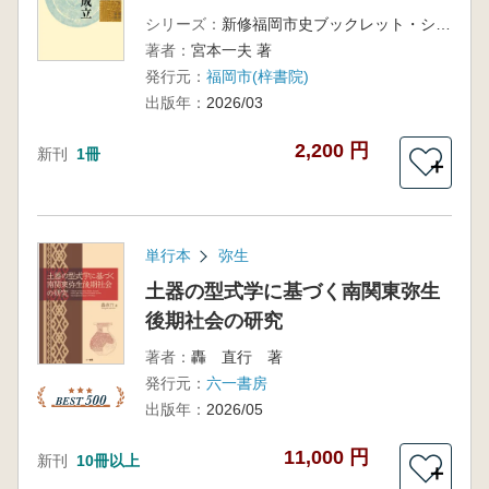
シリーズ：
新修福岡市史ブックレット・シリーズ5 弥生・古墳時代
著者：
宮本一夫 著
発行元：
福岡市(梓書院)
出版年：
2026/03
2,200 円
新刊
1冊
＋
単行本
弥生
土器の型式学に基づく南関東弥生
後期社会の研究
著者：
轟 直行 著
発行元：
六一書房
出版年：
2026/05
11,000 円
新刊
10冊以上
＋