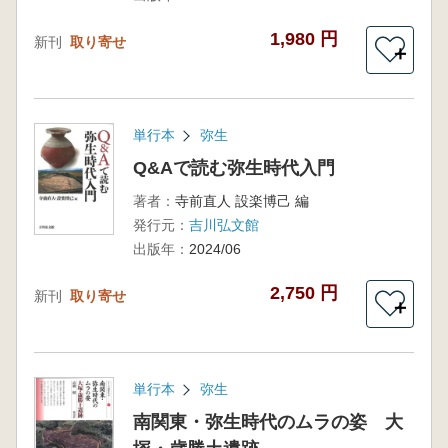
1,980 円
新刊
取り寄せ
＋
単行本
弥生
Q&Aで読む弥生時代入門
著者：
寺前直人 設楽博己 編
発行元：
吉川弘文館
出版年：
2024/06
2,750 円
新刊
取り寄せ
＋
単行本
弥生
南関東・弥生時代のムラの姿 大