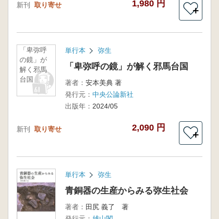
1,980 円
新刊
取り寄せ
＋
「卑弥呼
単行本
弥生
の鏡」が
「卑弥呼の鏡」が解く邪馬台国
解く邪馬
台国
著者：
安本美典 著
発行元：
中央公論新社
出版年：
2024/05
2,090 円
新刊
取り寄せ
＋
単行本
弥生
青銅器の生産からみる弥生社会
著者：
田尻 義了 著
発行元：
雄山閣