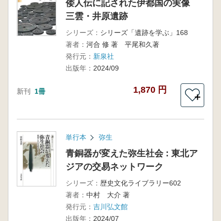
倭人伝に記された伊都国の実像
三雲・井原遺跡
シリーズ：
シリーズ「遺跡を学ぶ」168
著者：
河合 修 著 平尾和久著
発行元：
新泉社
出版年：
2024/09
1,870 円
新刊
1冊
＋
単行本
弥生
青銅器が変えた弥生社会 : 東北ア
ジアの交易ネットワーク
シリーズ：
歴史文化ライブラリー602
著者：
中村 大介 著
発行元：
吉川弘文館
出版年：
2024/07