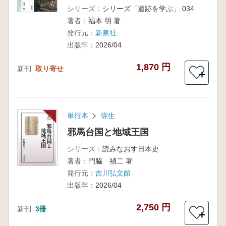
シリーズ：
シリーズ「遺跡を学ぶ」 034
著者：
福本 明 著
発行元：
新泉社
出版年：
2026/04
1,870 円
新刊
取り寄せ
＋
単行本
弥生
邪馬台国と地域王国
シリーズ：
読みなおす日本史
著者：
門脇 禎二 著
発行元：
吉川弘文館
出版年：
2026/04
2,750 円
新刊
3冊
＋