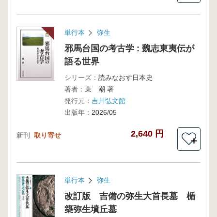
単行本
弥生
邪馬台国の考古学 : 魏志東夷伝が
語る世界
シリーズ：
読みなおす日本史
著者：
東 潮 著
発行元：
吉川弘文館
出版年：
2026/05
2,640 円
新刊
取り寄せ
＋
単行本
弥生
改訂版 吉備の弥生大首長墓 楯
築弥生墳丘墓