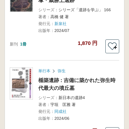
塚・歳勝土遺跡
シリーズ：
シリーズ「遺跡を学ぶ」 166
著者：
高橋 健 著
発行元：
新泉社
出版年：
2024/07
1,870 円
新刊
1冊
＋
単行本
弥生
楯築遺跡 : 吉備に築かれた弥生時
代最大の墳丘墓
シリーズ：
新日本の遺跡4
著者：
宇垣 匡雅 著
発行元：
同成社
出版年：
2024/06