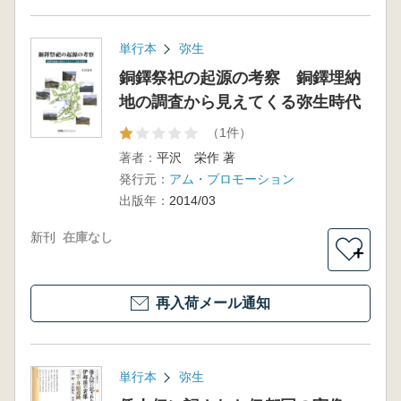
単行本
弥生
銅鐸祭祀の起源の考察 銅鐸埋納
地の調査から見えてくる弥生時代
（1件）
著者：
平沢 栄作 著
発行元：
アム・プロモーション
出版年：
2014/03
新刊
在庫なし
＋
再入荷メール通知
単行本
弥生