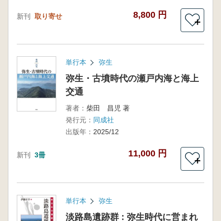
8,800 円
新刊
取り寄せ
＋
単行本
弥生
弥生・古墳時代の瀬戸内海と海上
交通
著者：
柴田 昌児 著
発行元：
同成社
出版年：
2025/12
11,000 円
新刊
3冊
＋
単行本
弥生
淡路島遺跡群 : 弥生時代に営まれ