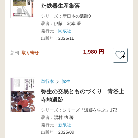
た鉄器生産集落
シリーズ：
新日本の遺跡9
著者：
伊藤 宏幸 著
発行元：
同成社
出版年：
2025/11
1,980 円
新刊
取り寄せ
＋
単行本
弥生
弥生の交易とものづくり 青谷上
寺地遺跡
シリーズ：
シリーズ「遺跡を学ぶ」173
著者：
湯村 功 著
発行元：
新泉社
出版年：
2025/09