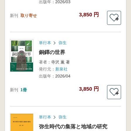
出版年：
2026/03
3,850 円
新刊
取り寄せ
＋
単行本
弥生
銅鐸の世界
著者：
寺沢 薫 著
発行元：
新泉社
出版年：
2026/04
3,850 円
新刊
1冊
＋
単行本
弥生
弥生時代の集落と地域の研究