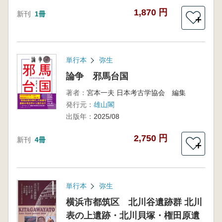
1,870 円
新刊
1冊
＋
単行本
弥生
論争 邪馬台国
著者：
宮本一夫 日本考古学協会 編集
発行元：
雄山閣
出版年：
2025/08
2,750 円
新刊
4冊
＋
単行本
弥生
横浜市都筑区 北川谷遺跡群 北川
表の上遺跡・北川貝塚・権田原遺