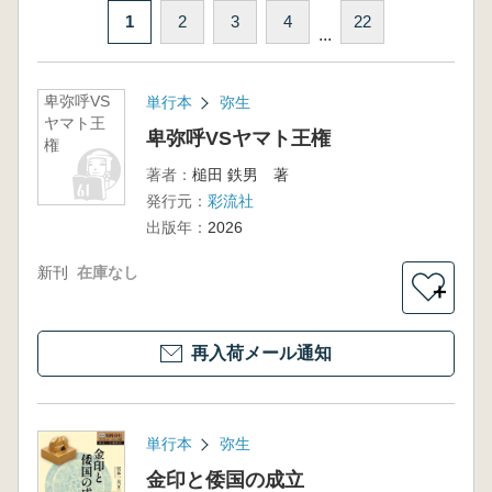
1
2
3
4
22
...
卑弥呼VS
単行本
弥生
ヤマト王
卑弥呼VSヤマト王権
権
著者：
槌田 鉄男 著
発行元：
彩流社
出版年：
2026
新刊
在庫なし
＋
再入荷メール通知
単行本
弥生
金印と倭国の成立