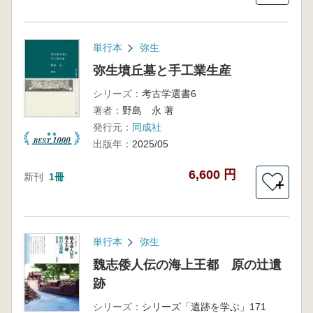
単行本
弥生
弥生墳丘墓と手工業生産
シリーズ：
考古学選書6
著者：
野島 永 著
発行元：
同成社
出版年：
2025/05
6,600 円
新刊
1冊
＋
単行本
弥生
魏志倭人伝の海上王都 原の辻遺
跡
シリーズ：
シリーズ「遺跡を学ぶ」171