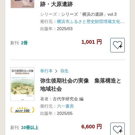
跡・大原遺跡
シリーズ：
シリーズ「横浜の遺跡」vol.3
発行元：
横浜市ふるさと歴史財団埋蔵文化財センター
出版年：
2025/03
1,001 円
新刊
2冊
＋
単行本
弥生
弥生後期社会の実像 集落構造と
地域社会
著者：
古代学研究会 編
発行元：
六一書房
出版年：
2025/05
6,600 円
新刊
10冊以上
＋