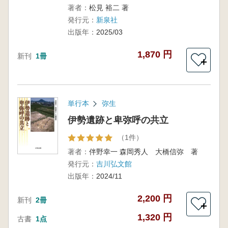
著者：
松見 裕二 著
発行元：
新泉社
出版年：
2025/03
1,870 円
新刊
1冊
＋
単行本
弥生
伊勢遺跡と卑弥呼の共立
（1件）
著者：
伴野幸一 森岡秀人 大橋信弥 著
発行元：
吉川弘文館
出版年：
2024/11
2,200 円
新刊
2冊
＋
1,320 円
古書
1点