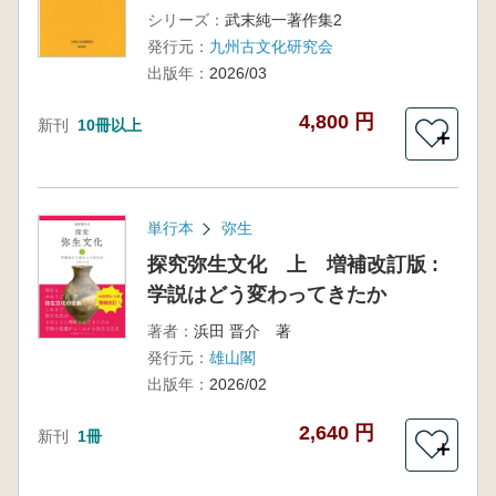
シリーズ：
武末純一著作集2
発行元：
九州古文化研究会
出版年：
2026/03
4,800 円
新刊
10冊以上
＋
単行本
弥生
探究弥生文化 上 増補改訂版 :
学説はどう変わってきたか
著者：
浜田 晋介 著
発行元：
雄山閣
出版年：
2026/02
2,640 円
新刊
1冊
＋