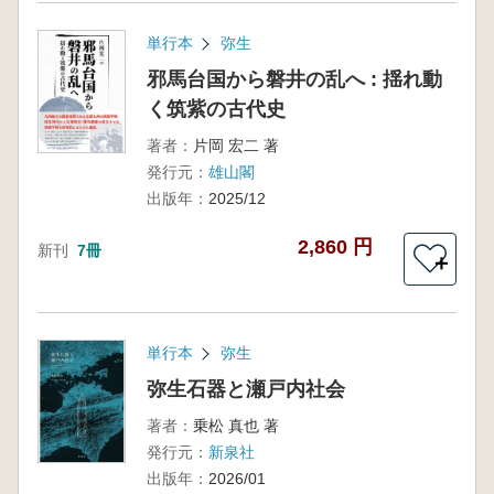
単行本
弥生
邪馬台国から磐井の乱へ : 揺れ動
く筑紫の古代史
著者：
片岡 宏二 著
発行元：
雄山閣
出版年：
2025/12
2,860 円
新刊
7冊
＋
単行本
弥生
弥生石器と瀬戸内社会
著者：
乗松 真也 著
発行元：
新泉社
出版年：
2026/01