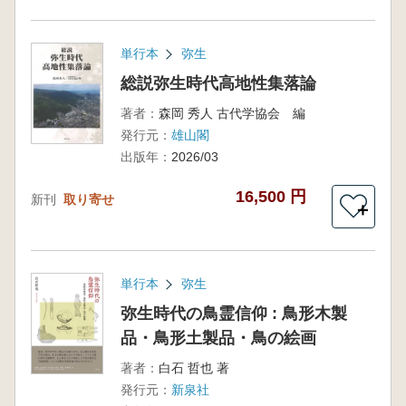
単行本
弥生
総説弥生時代高地性集落論
著者：
森岡 秀人 古代学協会 編
発行元：
雄山閣
出版年：
2026/03
16,500 円
新刊
取り寄せ
＋
単行本
弥生
弥生時代の鳥霊信仰 : 鳥形木製
品・鳥形土製品・鳥の絵画
著者：
白石 哲也 著
発行元：
新泉社