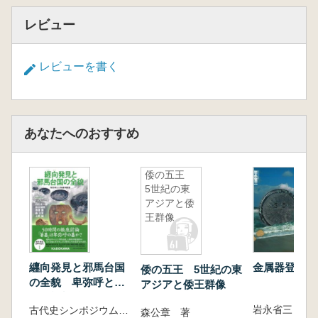
レビュー
レビューを書く
あなたへのおすすめ
倭の五王
5世紀の東
アジアと倭
王群像
金属器登場
纒向発見と邪馬台国
倭の五王 5世紀の東
の全貌 卑弥呼と三
アジアと倭王群像
角縁神獣鏡
岩永省三 著
古代史シンポジウム「発見・検証 日本の古代」編集委員会 編
森公章 著