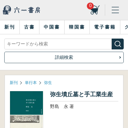
0
新刊
古書
中国書
韓国書
電子書籍
詳細検索
新刊
単行本
弥生
弥生墳丘墓と手工業生産
野島 永 著