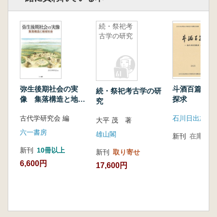
2.山陰・北陸地方の四隅突出型墳丘墓
3.山陽地方吉備地域の墳丘墓
第6章 棺槨を石で囲う墳丘墓
続・祭祀考
古学の研究
1.石囲い木棺墓・木槨墓の成立と発展
2.石囲い墓の変遷と終焉
第7章 手工業生産の展開と墳丘墓の形成
1.手工業生産と墳丘墓グループの形成
2.弥生社会の終焉と前方後円墳の成立
弥生後期社会の実
斗酒百篇 弥
続・祭祀考古学の研
像 集落構造と地域
探求
究
社会
古代学研究会 編
大平 茂 著
六一書房
雄山閣
新刊
在庫なし
新刊
10冊以上
新刊
取り寄せ
6,600円
17,600円