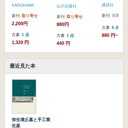
講談社
KADOKAWA
山川出版社
新刊
在庫なし
新刊
取り寄せ
新刊
取り寄せ
2,200円
880円
古書
6 点
古書
1 点
880 円~
古書
1 点
1,320 円
440 円
最近見た本
弥生墳丘墓と手工業
生産