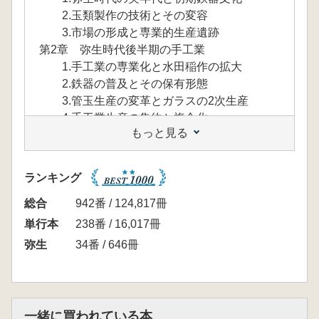
2.玉類製作の技術とその変容
3.市場の形成と専業的生産遺跡
第2章 弥生時代後半期の手工業
1.手工業の専業化と水田稲作の拡大
2.鉄器の普及とその保有形態
3.管玉生産の変革とガラスの2次生産
4.手工業生産の集約と複合化
もっと見る
第3章 弥生時代後期後葉以降の手工業
1.水銀朱生産と水晶製玉作り
2.朝貢献上品の集約的生産
ランキング
第4章 墳丘墓の系譜とその発展
1.弥生時代前半期の墳墓
総合
942番 / 124,817冊
2.弥生墳丘墓の萌芽
単行本
238番 / 16,017冊
3.四隅突出型墳丘墓の成立と佐田谷・佐田
弥生
34番 / 646冊
峠墳墓群
4.備後北部における墳丘墓の変容
第5章 大型化する墳丘墓
1.丹後地域における墳丘墓の変容
一緒に買われている本