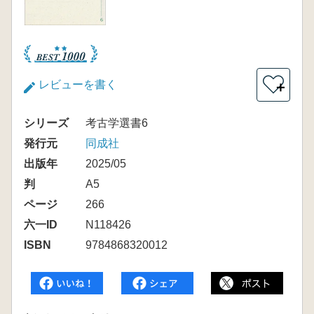
レビューを書く
＋
シリーズ
考古学選書6
発行元
同成社
出版年
2025/05
判
A5
ページ
266
六一ID
N118426
ISBN
9784868320012