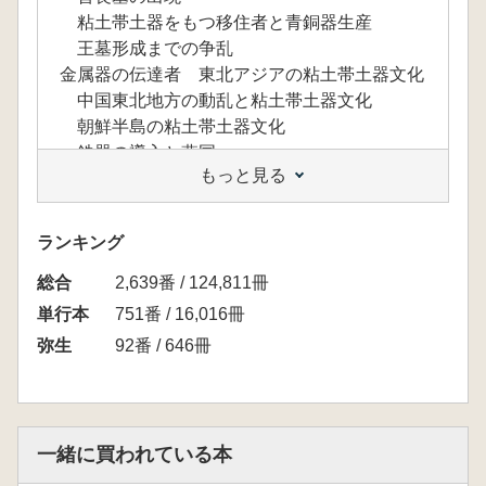
粘土帯土器をもつ移住者と青銅器生産
王墓形成までの争乱
金属器の伝達者 東北アジアの粘土帯土器文化
中国東北地方の動乱と粘土帯土器文化
朝鮮半島の粘土帯土器文化
鉄器の導入と燕国
もっと見る
環黄海交易ネットワークの形成
燕・秦・漢の経済活動
鉛同位体比分析からみた青銅原料流通
ランキング
西日本の交易ネットワーク
総合
政体の交代と楽浪郡
2,639番 / 124,811冊
漢の拡大と東アジアの変動
単行本
751番 / 16,016冊
衛氏朝鮮の盛行と楽浪郡設置
弥生
92番 / 646冊
繁栄する楽浪、韓、倭
朝鮮半島南部の原三国時代と首長墓
北部九州における王墓の時代
東アジア世界への参入
一緒に買われている本
東アジア社会変質の立役者