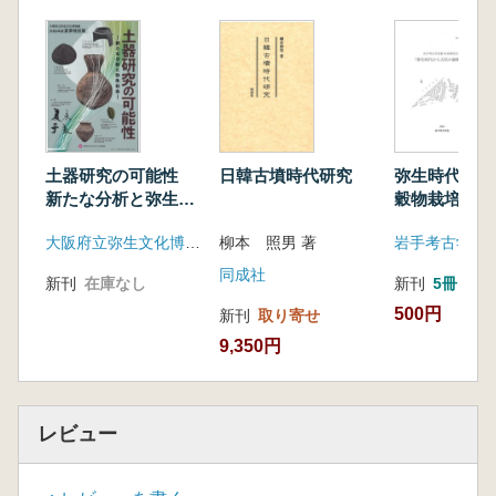
交易のかたち
連動し続ける東北アジア社会―エピローグ
土器研究の可能性
日韓古墳時代研究
弥生時代から
新たな分析と弥生社
穀物栽培
会
大阪府立弥生文化博物館
柳本 照男 著
岩手考古学会
同成社
新刊
在庫なし
新刊
5冊
500円
新刊
取り寄せ
9,350円
レビュー