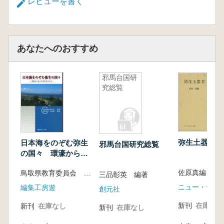
レビューを書く
あなたへのおすすめ
邪馬台国研
究総覧
弥生土器 2
日本海をのぞむ弥生
邪馬台国研究総覧
の国々 環濠から見
える弥生社会とは
佐原真
鳥取県教育委員会 監修 濱田竜彦・高田健一 編集
三品彰英 編著
ニュー・サイ
編集工房遊
創元社
新刊
在庫なし
新刊
在庫なし
新刊
在庫なし