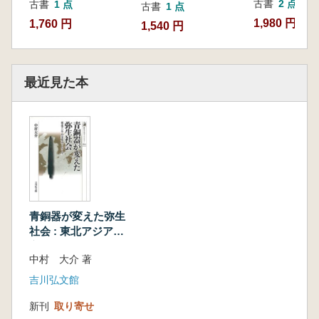
古書
2 点
古書
1 点
古書
1 点
1,980 円~
1,760 円
1,540 円
最近見た本
青銅器が変えた弥生
社会 : 東北アジアの
交易ネットワーク
中村 大介 著
吉川弘文館
新刊
取り寄せ