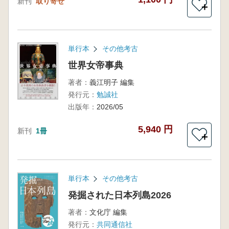
新刊
取り寄せ
＋
単行本
その他考古
世界女帝事典
著者：
義江明子 編集
発行元：
勉誠社
出版年：
2026/05
5,940 円
新刊
1冊
＋
単行本
その他考古
発掘された日本列島2026
著者：
文化庁 編集
発行元：
共同通信社