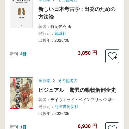
新しい日本考古学 : 出発のための
方法論
著者：
竹岡俊樹 著
発行元：
勉誠社
出版年：
2026/05
3,850 円
新刊
4冊
＋
単行本
その他考古
ビジュアル 驚異の動物解剖全史
著者：
デイヴィッド・ベインブリッジ 著 川田 伸一郎 監修 渡邊 真里 翻訳
発行元：
河出書房新社
出版年：
2026/05
6,930 円
新刊
1冊