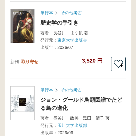
単行本
その他考古
歴史学の手引き
著者：
長谷川 まゆ帆 著
発行元：
東京大学出版会
出版年：
2026/07
3,520 円
新刊
取り寄せ
＋
単行本
その他考古
ジョン・グールド鳥類図譜でたど
る鳥の進化
著者：
長谷川 政美 黒田 清子 著
発行元：
玉川大学出版部
出版年：
2026/06