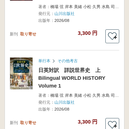
著者：
橋場 弦 岸本 美緒 小松 久男 水島 司 編
発行元：
山川出版社
出版年：
2026/08
3,300 円
新刊
取り寄せ
＋
単行本
その他考古
日英対訳 詳説世界史 上
Bilingual WORLD HISTORY
Volume 1
著者：
橋場 弦 岸本 美緒 小松 久男 水島 司 編
発行元：
山川出版社
出版年：
2026/08
3,300 円
新刊
取り寄せ
＋