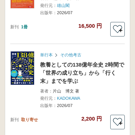
発行元：
雄山閣
出版年：
2026/07
16,500 円
新刊
1冊
＋
単行本
その他考古
教養としての138億年全史 2時間で
「世界の成り立ち」から「行く
末」までを学ぶ
著者：
片山 博文 著
発行元：
KADOKAWA
出版年：
2026/07
2,200 円
新刊
取り寄せ
＋