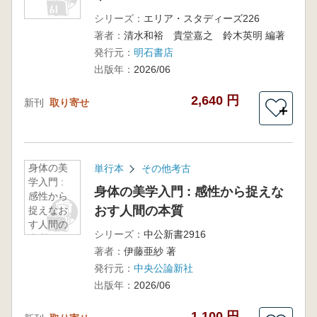
シリーズ：
エリア・スタディーズ226
著者：
清水和裕 貴堂嘉之 鈴木英明 編著
発行元：
明石書店
出版年：
2026/06
2,640 円
新刊
取り寄せ
＋
身体の美
単行本
その他考古
学入門 :
身体の美学入門 : 感性から捉えな
感性から
おす人間の本質
捉えなお
す人間の
シリーズ：
中公新書2916
本質
著者：
伊藤亜紗 著
発行元：
中央公論新社
出版年：
2026/06
1,100 円