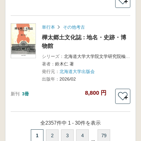
＋
単行本
その他考古
樺太郷土文化誌 : 地名・史跡・博
物館
シリーズ：
北海道大学大学院文学研究院楡文叢書8
著者：
鈴木仁 著
発行元：
北海道大学出版会
出版年：
2026/02
8,800 円
新刊
3冊
＋
全2357件中 1 - 30件を表示
1
2
3
4
79
...