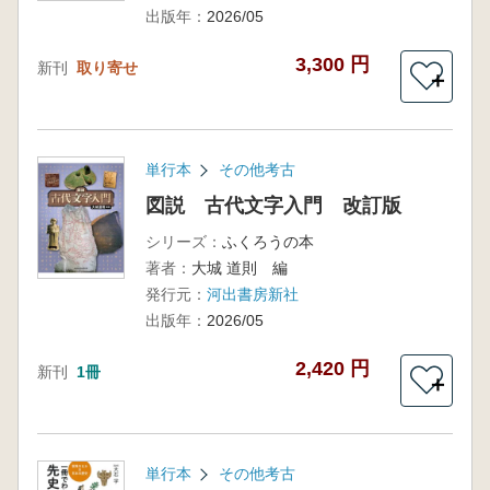
出版年：
2026/05
3,300 円
新刊
取り寄せ
＋
単行本
その他考古
図説 古代文字入門 改訂版
シリーズ：
ふくろうの本
著者：
大城 道則 編
発行元：
河出書房新社
出版年：
2026/05
2,420 円
新刊
1冊
＋
単行本
その他考古