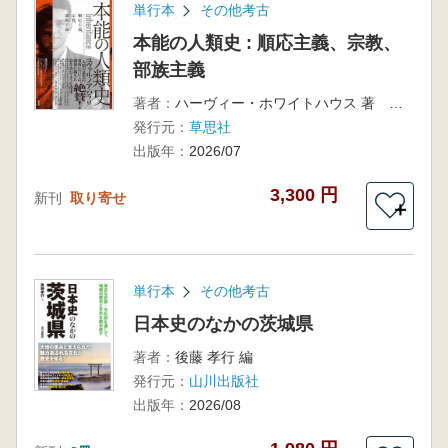
単行本
その他考古
本能の人類史 : 順応主義、宗教、
部族主義
著者：
ハーヴィー・ホワイトハウス 著 柴田 裕之翻訳
発行元：
草思社
出版年：
2026/07
3,300 円
新刊
取り寄せ
＋
単行本
その他考古
日本史のなかの茨城県
著者：
後藤 孝行 編
発行元：
山川出版社
出版年：
2026/08