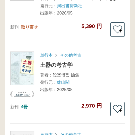
発行元：
河出書房新社
出版年：
2026/05
5,390 円
新刊
取り寄せ
＋
単行本
その他考古
土器の考古学
著者：
設楽博己 編集
発行元：
雄山閣
出版年：
2025/08
2,970 円
新刊
4冊
＋
単行本
その他考古