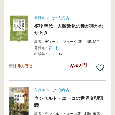
単行本
その他考古
植物時代 人類進化の種が蒔かれ
たとき
著者：
ディーン・フォーク 著 風間賢二 翻訳 長谷川眞理子解説
発行元：
青土社
出版年：
2026/05
3,520 円
新刊
取り寄せ
＋
単行本
その他考古
ウンベルト・エーコの世界文明講
義
著者：
ウンベルト・エーコ著 和田 忠彦 監修