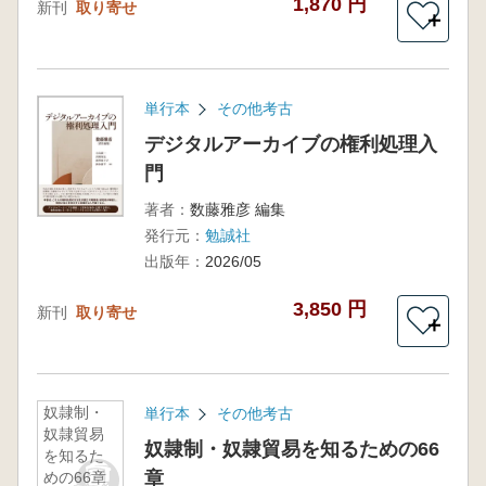
1,870 円
新刊
取り寄せ
＋
単行本
その他考古
デジタルアーカイブの権利処理入
門
著者：
数藤雅彦 編集
発行元：
勉誠社
出版年：
2026/05
3,850 円
新刊
取り寄せ
＋
奴隷制・
単行本
その他考古
奴隷貿易
奴隷制・奴隷貿易を知るための66
を知るた
章
めの66章