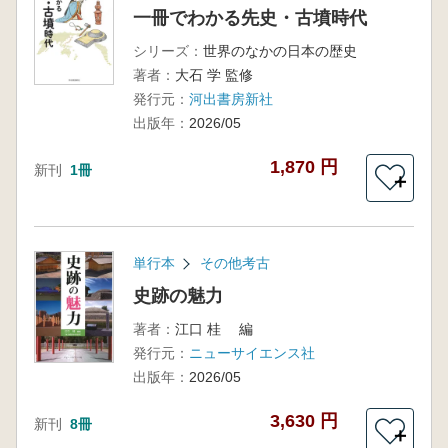
一冊でわかる先史・古墳時代
シリーズ：
世界のなかの日本の歴史
著者：
大石 学 監修
発行元：
河出書房新社
出版年：
2026/05
1,870 円
新刊
1冊
＋
単行本
その他考古
史跡の魅力
著者：
江口 桂 編
発行元：
ニューサイエンス社
出版年：
2026/05
3,630 円
新刊
8冊
＋