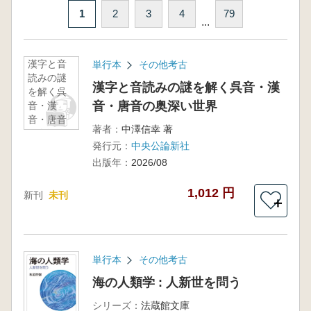
1
2
3
4
79
...
漢字と音
単行本
その他考古
読みの謎
漢字と音読みの謎を解く呉音・漢
を解く呉
音・唐音の奥深い世界
音・漢
音・唐音
著者：
中澤信幸 著
の奥深い
発行元：
中央公論新社
世界
出版年：
2026/08
1,012 円
新刊
未刊
＋
単行本
その他考古
海の人類学 : 人新世を問う
シリーズ：
法蔵館文庫