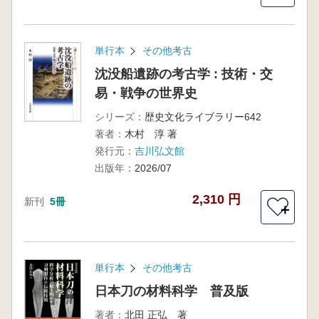
単行本
その他考古
沈没船遺跡の考古学 : 技術・交
易・戦争の世界史
シリーズ：
歴史文化ライブラリー642
著者：
木村 淳 著
発行元：
吉川弘文館
出版年：
2026/07
2,310 円
新刊
5冊
＋
単行本
その他考古
日本刀の材料科学 普及版
著者：
北田 正弘 著