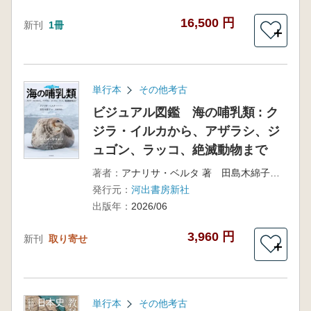
16,500 円
新刊
1冊
＋
単行本
その他考古
ビジュアル図鑑 海の哺乳類 : ク
ジラ・イルカから、アザラシ、ジ
ュゴン、ラッコ、絶滅動物まで
著者：
アナリサ・ベルタ 著 田島木綿子監修 黒輪篤嗣翻訳
発行元：
河出書房新社
出版年：
2026/06
3,960 円
新刊
取り寄せ
＋
単行本
その他考古