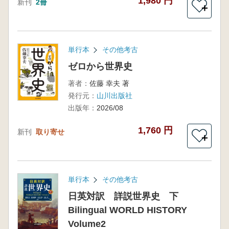
1,980 円
新刊
2冊
＋
単行本
その他考古
ゼロから世界史
著者：
佐藤 幸夫 著
発行元：
山川出版社
出版年：
2026/08
1,760 円
新刊
取り寄せ
＋
単行本
その他考古
日英対訳 詳説世界史 下
Bilingual WORLD HISTORY
Volume2