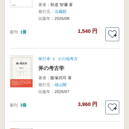
著者：
秋道 智彌 著
発行元：
法藏館
出版年：
2026/08
1,540 円
新刊
1冊
＋
単行本
その他考古
斧の考古学
著者：
飯塚武司 著
発行元：
雄山閣
出版年：
2026/07
3,960 円
新刊
3冊
＋