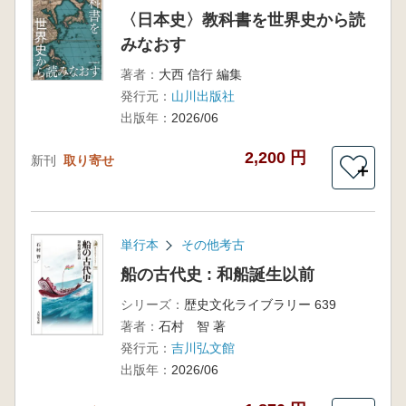
〈日本史〉教科書を世界史から読
みなおす
著者：
大西 信行 編集
発行元：
山川出版社
出版年：
2026/06
2,200 円
新刊
取り寄せ
＋
単行本
その他考古
船の古代史 : 和船誕生以前
シリーズ：
歴史文化ライブラリー 639
著者：
石村 智 著
発行元：
吉川弘文館
出版年：
2026/06