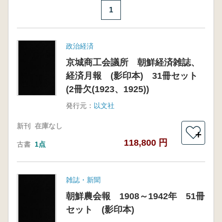
1
政治経済
京城商工会議所 朝鮮経済雑誌、
経済月報 (影印本) 31冊セット
(2冊欠(1923、1925))
発行元：
以文社
新刊
在庫なし
＋
118,800 円
古書
1点
雑誌・新聞
朝鮮農会報 1908～1942年 51冊
セット (影印本)