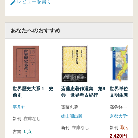
レビューを書く
あなたへのおすすめ
世界歴史大系 1 史
斎藤忠著作選集 第6
世界単位日本 列島
前史
巻 世界考古紀行
文明生態史
平凡社
斎藤忠著
高谷好一 著
雄山閣出版
京都大学学術
新刊
在庫なし
新刊
在庫なし
新刊
取り寄せ
古書
1 点
2,420円