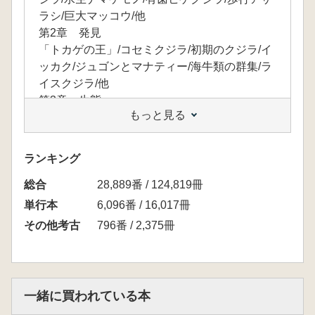
ラシ/巨大マッコウ/他
第2章 発見
「トカゲの王」/コセミクジラ/初期のクジラ/イ
ッカク/ジュゴンとマナティー/海牛類の群集/ラ
イスクジラ/他
第3章 生態
もっと見る
シロナガスクジラ/シャチ/ホッキョククジラ/ザ
トウクジラ/ズキンアザラシ/セイウチ/ワモンア
ザラシ/他
ランキング
第4章 行動
総合
ハンドウイルカ/ミナミハンドウイルカ/ウェッ
28,889番 / 124,819冊
デルアザラシ/マッコウクジラ/ハシナガイルカ/
単行本
6,096番 / 16,017冊
シロイルカ/イシイルカ/他
その他考古
796番 / 2,375冊
第5章 生態と保全
コガシラネズミイルカ/アマゾンマナティー/チ
チュウカイモンクアザラシ/ラッコ/ステラーカ
イギュウ/タイセイヨウセミクジラ/キタオット
一緒に買われている本
セイ/他