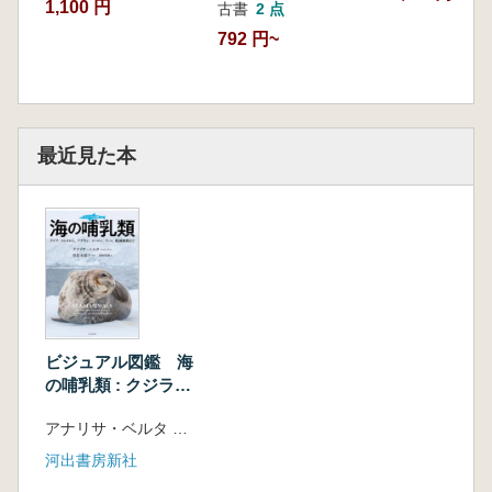
1,100 円
古書
2 点
792 円~
最近見た本
ビジュアル図鑑 海
の哺乳類 : クジラ・
イルカから、アザラ
アナリサ・ベルタ 著 田島木綿子監修 黒輪篤嗣翻訳
シ、ジュゴン、ラッ
コ、絶滅動物まで
河出書房新社