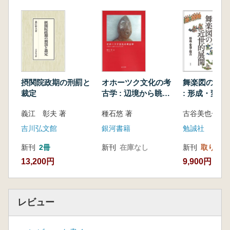
コラム
牙を持つからといってセイウチとは限らない
反響定位(エコーロケーション)─暗闇で音を使
ってものを見
海の大量死の原因
シロナガスクジラはなぜほかのヒゲクジラ類よ
り大きいのか?
摂関院政期の刑罰と
オホーツク文化の考
舞楽図の近世
獲物を切り替えるシャチ
裁定
古学 : 辺境から眺め
: 形成・変奏
歌うザトウクジラ
る古代日本
義江 彰夫 著
種石悠 著
古谷美也子 著
ズキンアザラシの「頭巾」
セイウチの牙
吉川弘文館
銀河書籍
勉誠社
カワイルカの進化
新刊
2冊
新刊
在庫なし
新刊
取り寄せ
バイカルアザラシはロシアの内陸の湖にどのよ
13,200円
9,900円
うにたどり着いたのか?
他
用語集/種の絶滅リスク評価/種名と分類/参考文
献/索引/写真クレジット/謝辞
レビュー