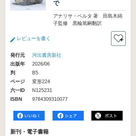
で
アナリサ・ベルタ 著 田島木綿
子監修 黒輪篤嗣翻訳
レビューを書く
＋
発行元
河出書房新社
出版年
2026/06
判
B5
ページ
変形224
六一ID
N125231
ISBN
9784309310077
新刊・電子書籍