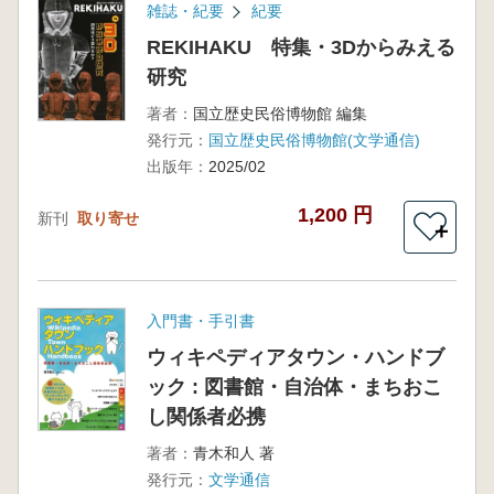
雑誌・紀要
紀要
REKIHAKU 特集・3Dからみえる
研究
著者：
国立歴史民俗博物館 編集
発行元：
国立歴史民俗博物館(文学通信)
出版年：
2025/02
1,200 円
新刊
取り寄せ
＋
入門書・手引書
ウィキペディアタウン・ハンドブ
ック : 図書館・自治体・まちおこ
し関係者必携
著者：
青木和人 著
発行元：
文学通信