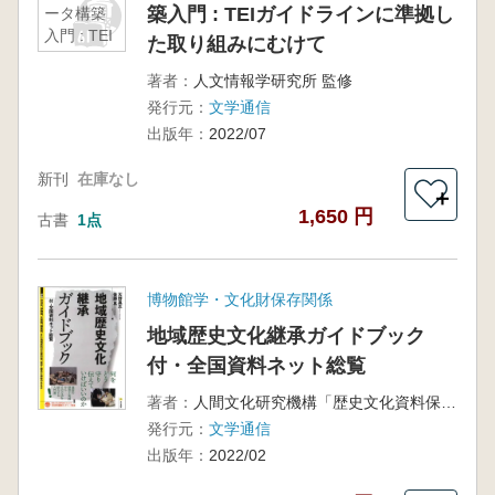
築入門 : TEIガイドラインに準拠し
ータ構築
入門 : TEI
た取り組みにむけて
ガイドラ
インに準
著者：
人文情報学研究所 監修
拠した取
発行元：
文学通信
り組みに
出版年：
2022/07
むけて
新刊
在庫なし
＋
1,650 円
古書
1点
博物館学・文化財保存関係
地域歴史文化継承ガイドブック
付・全国資料ネット総覧
著者：
人間文化研究機構「歴史文化資料保全の大学・共同利用機関ネットワーク事業」 監修
発行元：
文学通信
出版年：
2022/02