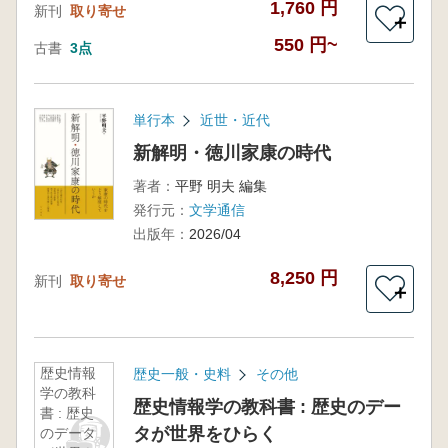
1,760 円
新刊
取り寄せ
＋
550 円~
古書
3点
単行本
近世・近代
新解明・徳川家康の時代
著者：
平野 明夫 編集
発行元：
文学通信
出版年：
2026/04
8,250 円
新刊
取り寄せ
＋
歴史情報
歴史一般・史料
その他
学の教科
歴史情報学の教科書 : 歴史のデー
書 : 歴史
タが世界をひらく
のデータ