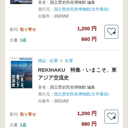
著者：
国立歴史民俗博物館 編集
発行元：
国立歴史民俗博物館(文学通信)
出版年：
2023/02
1,200 円
新刊
取り寄せ
＋
660 円
古書
1点
雑誌・紀要
紀要
REKIHAKU 特集・いまこそ、東
アジア交流史
著者：
国立歴史民俗博物館 編集
発行元：
国立歴史民俗博物館(文学通信)
出版年：
2021/02
1,200 円
新刊
取り寄せ
＋
880 円
古書
1点