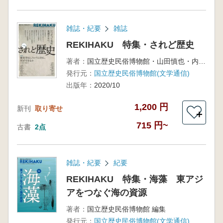
雑誌・紀要
雑誌
REKIHAKU 特集・されど歴史
著者：
国立歴史民俗博物館・山田慎也・内田順子・橋本雄太編
発行元：
国立歴史民俗博物館(文学通信)
出版年：
2020/10
1,200 円
新刊
取り寄せ
＋
715 円~
古書
2点
雑誌・紀要
紀要
REKIHAKU 特集・海藻 東アジ
アをつなぐ海の資源
著者：
国立歴史民俗博物館 編集
発行元：
国立歴史民俗博物館(文学通信)