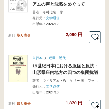
アムの声と沈黙をめぐって
ュージア
ムの声と
著者：
今村信隆 著
沈黙をめ
発行元：
文学通信
ぐって
出版年：
2024/12
2,090 円
新刊
取り寄せ
＋
単行本
近世・近代
19世紀日本における服従と反抗 :
山形県庄内地方の四つの集団抗議
著者：
ウィリアム・W・ケリー 著 ワッパ騒動義民顕彰会・ケリー研究会 佐藤エミリー綾子 訳
発行元：
文学通信
出版年：
2024/10
1,870 円
新刊
取り寄せ
＋