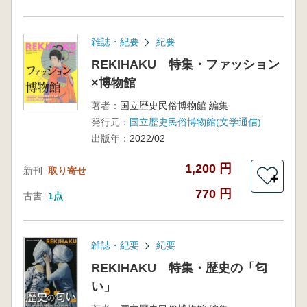
雑誌・紀要
紀要
REKIHAKU 特集・ファッション
×博物館
著者：
国立歴史民俗博物館 編集
発行元：
国立歴史民俗博物館(文学通信)
出版年：
2022/02
1,200 円
新刊
取り寄せ
＋
770 円
古書
1点
雑誌・紀要
紀要
REKIHAKU 特集・歴史の「匂
い」