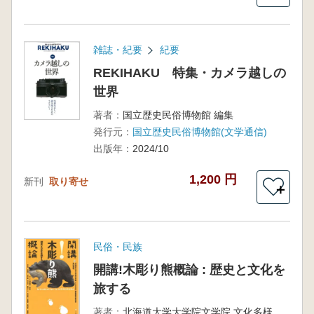
雑誌・紀要
紀要
REKIHAKU 特集・カメラ越しの
世界
著者：
国立歴史民俗博物館 編集
発行元：
国立歴史民俗博物館(文学通信)
出版年：
2024/10
1,200 円
新刊
取り寄せ
＋
民俗・民族
開講!木彫り熊概論 : 歴史と文化を
旅する
著者：
北海道大学大学院文学院 文化多様性論講座 博物館学研究室 田村実咲編