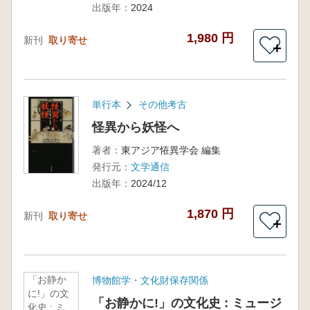
出版年：
2024
1,980 円
新刊
取り寄せ
＋
単行本
その他考古
怪異から妖怪へ
著者：
東アジア恠異学会 編集
発行元：
文学通信
出版年：
2024/12
1,870 円
新刊
取り寄せ
＋
「お静か
博物館学・文化財保存関係
に!」の文
「お静かに!」の文化史 : ミュージ
化史 : ミ