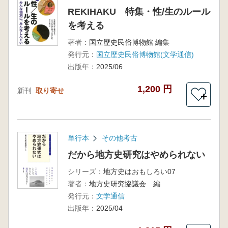
REKIHAKU 特集・性/生のルール
を考える
著者：
国立歴史民俗博物館 編集
発行元：
国立歴史民俗博物館(文学通信)
出版年：
2025/06
1,200 円
新刊
取り寄せ
＋
単行本
その他考古
だから地方史研究はやめられない
シリーズ：
地方史はおもしろい07
著者：
地方史研究協議会 編
発行元：
文学通信
出版年：
2025/04