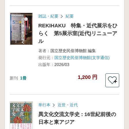
雑誌・紀要
紀要
REKIHAKU 特集・近代展示をひ
らく 第5展示室(近代)リニューア
ル
著者：
国立歴史民俗博物館 編集
発行元：
国立歴史民俗博物館(文学通信)
出版年：
2026/03
1,200 円
新刊
1冊
＋
単行本
近世・近代
異文化交流文学史 : 16世紀前後の
日本と東アジア