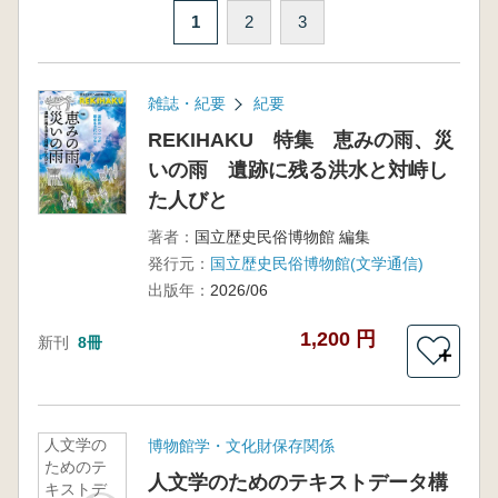
1
2
3
雑誌・紀要
紀要
REKIHAKU 特集 恵みの雨、災
いの雨 遺跡に残る洪水と対峙し
た人びと
著者：
国立歴史民俗博物館 編集
発行元：
国立歴史民俗博物館(文学通信)
出版年：
2026/06
1,200 円
新刊
8冊
＋
人文学の
博物館学・文化財保存関係
ためのテ
人文学のためのテキストデータ構
キストデ