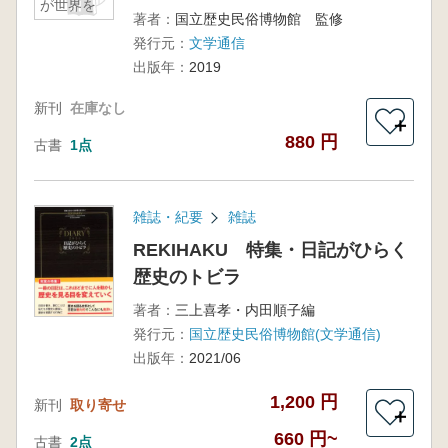
が世界を
著者：
国立歴史民俗博物館 監修
ひらく
発行元：
文学通信
出版年：
2019
新刊
在庫なし
＋
880 円
古書
1点
雑誌・紀要
雑誌
REKIHAKU 特集・日記がひらく
歴史のトビラ
著者：
三上喜孝・内田順子編
発行元：
国立歴史民俗博物館(文学通信)
出版年：
2021/06
1,200 円
新刊
取り寄せ
＋
660 円~
古書
2点