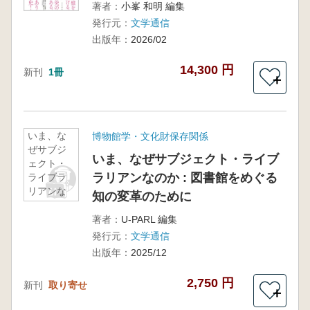
著者：
小峯 和明 編集
発行元：
文学通信
出版年：
2026/02
14,300 円
新刊
1冊
＋
いま、な
博物館学・文化財保存関係
ぜサブジ
いま、なぜサブジェクト・ライブ
ェクト・
ラリアンなのか : 図書館をめぐる
ライブラ
リアンな
知の変革のために
のか : 図
書館をめ
著者：
U-PARL 編集
ぐる知の
発行元：
文学通信
変革のた
出版年：
2025/12
めに
2,750 円
新刊
取り寄せ
＋