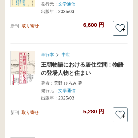
発行元：
文学通信
出版年：
2025/03
6,600 円
新刊
取り寄せ
＋
単行本
中世
王朝物語における居住空間 : 物語
の登場人物と住まい
著者：
天野 ひろみ 著
発行元：
文学通信
出版年：
2025/03
5,280 円
新刊
取り寄せ
＋