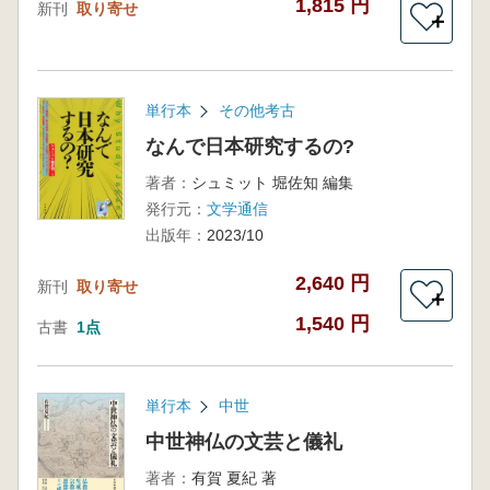
1,815 円
新刊
取り寄せ
＋
単行本
その他考古
なんで日本研究するの?
著者：
シュミット 堀佐知 編集
発行元：
文学通信
出版年：
2023/10
2,640 円
新刊
取り寄せ
＋
1,540 円
古書
1点
単行本
中世
中世神仏の文芸と儀礼
著者：
有賀 夏紀 著