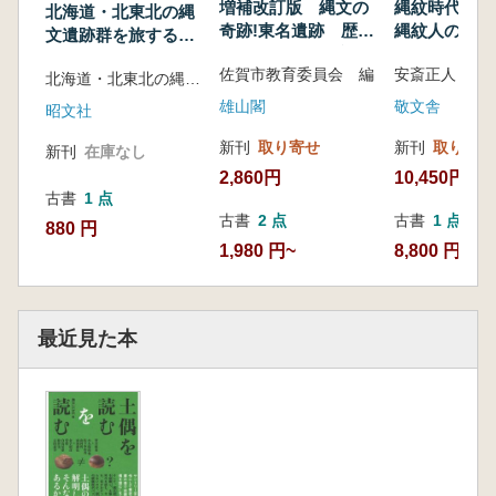
増補改訂版 縄文の
縄紋時代史
た痕跡が大量に残されている。モノとして動か
北海道・北東北の縄
奇跡!東名遺跡 歴史
縄紋人の祖先
文遺跡群を旅するガ
しようのない事象や、そこから導き出される合
をぬりかえた縄文の
石器時代〜縄
イド
理的な推論は一般の方が思うよりも遥かに多く
佐賀市教育委員会 編
安斎正人 著
タイムカプセル
草創期)
北海道・北東北の縄文遺跡群を旅するガイド制作委員会 制作
蓄積されている。それらを紹介する機会として
雄山閣
敬文舎
昭文社
もこの場を借りたいと思う。
そして、「わからない」ことがわかることもま
新刊
取り寄せ
新刊
取り寄せ
新刊
在庫なし
た学問だと言える。
2,860円
10,450円
古書
1 点
古書
2 点
古書
1 点
880 円
1,980 円~
8,800 円
最近見た本