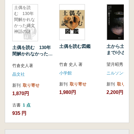
にしてやろう」という気分でいました。
しかし、『土偶を読む』の快進撃は止まらなか
土偶を読
む 130年
った。筆者のnoteや多くの批判をも燃料にし、
間解かれな
説自体の信憑性よりも、考古学界批判に重きを
かった縄文
置いたそのプロモーションは、そのままサント
神話の謎
リー学芸賞受賞にまでつながりました。
昨年4月には『土偶を読む』の子供向け版と
土偶を読む図鑑
土から土器が
土偶を読む 130年
いうべき『土偶を読む図鑑』が発行されまし
まで/小さな
間解かれなかった縄
た。版元は小学館という大手出版社。図鑑や学
作る
文神話の謎
竹倉 史人 著
望月昭秀 著
習教材なども得意な出版社から出される図鑑。
竹倉史人著
『土偶を読む図鑑』はその年の5月には全国学
小学館
晶文社
校図書館協議会選定図書にも選定され、小中学
新刊
取り寄せ
新刊
取り寄せ
新刊
取り寄せ
校の図書館にもこの図鑑が推薦されることにな
1,980円
2,200円
りました。小学生や中学生であれば、縄文時代
1,870円
について初めて触れる本がこの『土偶を読む図
古書
1 点
鑑』になる場合も多いでしょう。そして断定口
935 円
調で語られるこの本の仮説をあたかも正しいこ
とのように信じてしまうでしょう。(中略)
ご存知の通り、世間一般の評価と対照的に、