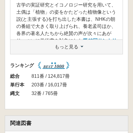
古学の実証研究とイコノロジー研究を用いて、
土偶は「植物」の姿をかたどった植物像という
説(と主張する)を打ち出した本書は、NHKの朝
の番組で大きく取り上げられ、養老孟司ほか、
各界の著名人たちから絶賛の声が次々にあが
り、ついに学術書を対象にした
第43回サントリ
もっと見る
ー学芸賞
をも受賞しました。
……のですが、筆者はかねてから批判をして
きました。これは同書を読み、その間違いの多
ランキング
さと、「皆目見当違い」で破綻した内容、それ
にもかかわらず、この本は売れるだろうなとの
総合
811番 / 124,817冊
嫌な予感に危機感を感じたからで、読んだ次の
単行本
203番 / 16,017冊
日に、『土偶を読むを読んだけど』をnoteで公
縄文
32番 / 765冊
開し、この本の説を簡単に信じてしまうであろ
うみなさんに、何本かの釘をさせたのではと思
っています。
その時はこのnoteで「違うよ」という表明が
関連図書
できたので、筆者としては「今日はこのくらい