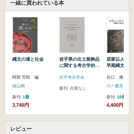
『土偶を読む』は考古学界ではほとんど評価さ
一緒に買われている本
れていません。いや、相手にされていないと言
った方が正確でしょう。それはなぜなのか、本
書ではその非対称な評価の理由と、『土偶を読
む』で主張される「土偶の正体」、それに至る
論証を検証します。
本書は筆者のnoteの記事である『土偶を読む
を読んだけど1〜3+番外編』を元にしています
縄文の漆と社会
岩手県の出土装飾品
居家以人骨
が、ほとんどの土偶について取材をし、さらに
に関する考古学的研
早期縄文人の
詳しく検証しています。
究
葬制
単純なファクトチェックだけではなく、多くの
阿部 芳郎 編
岩手考古学会
谷口 康浩 
研究者にも取材、協力、寄稿をしていただいた
雄山閣
六一書房
新刊
在庫なし
ことで、考古学研究の現時点、土偶を中心に縄
文時代の解像度をグッと上げる企画や構成の本
新刊
1冊
新刊
10冊以
になりました。土偶や縄文時代が好きな人、興
3,740円
4,400円
味がある人、これから考古学の世界に入ろうと
する人たちにも読んでいただいて参考になるも
のになっています。
レビュー
そして、もちろん『土偶を読む』を読んで納