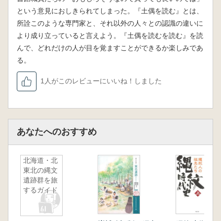
もあります。これは事実ではないですよ、この
という意見におしきられてしまった。『土偶を読む』とは、
データは実際にはこういう意味のデータです
所詮このような専門家と、それ以外の人々との認識の違いに
よ、こんな事柄があるんですよ、と、いくら言
葉を尽くしても、思い込んだ「物語」は頭から
より成り立っていると言えよう。『土偶を読むを読む』を読
出ていかない。たとえ頭では理解しても気持ち
んで、どれだけの人が目を覚ますことができるか楽しみであ
は動かない。「そうは言っても、こういうもの
る。
を否定したら、自由な発想が出なくなってしま
1人がこのレビューにいいね！しました
うじゃないか」、「縄文時代は答えがないのだ
から何を言ってもいいじゃないか」とは、僕も
何度か言われている。
しかし、『土偶を読む』の説が学術に挑戦す
るのであれば、検証されることはまったくの本
あなたへのおすすめ
懐だろうし、ここまで売れてしまったら、当然
内容にも責任が生じてくる。今さら「ネタです
北海道・北
よ」と言ったとしても手遅れでしょう。
東北の縄文
「答えがない」時代であっても、これまでの
遺跡群を旅
研究で「わかっていること」は一般の方が思っ
するガイド
ているよりもかなり多い。遺跡からはさまざま
な縄文人の使った道具や、彼、彼女らの暮らし