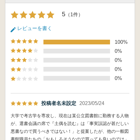
得してしまった方達にも向けています。『土偶
を読む』をなぜ批判するのかといえば、開陳さ
5
（1件）
れているその考察は、事実の上に成り立ってい
ないということが大きいからです。かねてから
レビューを書く
恣意的な資料の見せ方を批判してきましたが、
100%
もっと問題なのは、いくつかの事柄は、事実で
あるように見せるために「改変」もしていま
0%
す。これは瑕疵のように小さな傷ではなく、も
0%
っと本質的な部分にあたります。
0%
さらに看過できないのは、過去の研究を都合
0%
よく利用した上で軽視し、さらに敵視する姿勢
です。これははっきり言って不快で、出版後に
はあらぬ批判によって、一部で風評被害まで起
こしています。こういった謂れのない考古学界
投稿者名未設定
2023/05/24
(専門知)批判が評価されていることにも憤りを
大学で考古学を専攻し、現在は某公立図書館に勤務する人物
感じています。
が、選書会議の席で『土偶を読む』は「事実誤認が甚だしい
一度信じてしまった人たちが、簡単には改宗
悪書なので買うべきではない！」と提案したが、他の一般図
しないことも、この間で、よくわかったことで
書館職員たちの「おもしろそうなので買っても良いのでは」