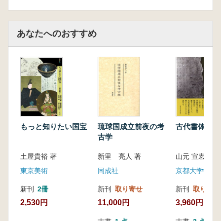
あなたへのおすすめ
もっと知りたい国宝
琉球国成立前夜の考
古代書体論考
古学
土屋貴裕 著
新里 亮人 著
山元 宣宏著
東京美術
同成社
京都大学学術
新刊
2冊
新刊
取り寄せ
新刊
取り寄せ
2,530円
11,000円
3,960円