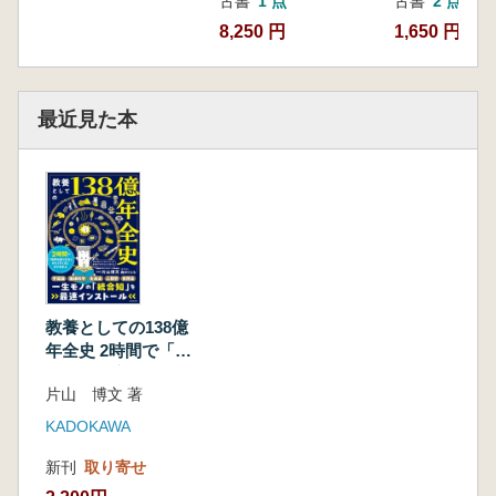
古書
1 点
古書
2 点
8,250 円
1,650 円~
最近見た本
教養としての138億
年全史 2時間で「世
界の成り立ち」から
片山 博文 著
「行く末」までを学
ぶ
KADOKAWA
新刊
取り寄せ