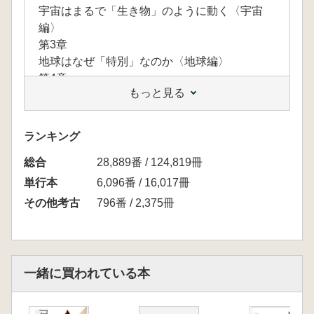
宇宙はまるで「生き物」のように動く〈宇宙
編〉
第3章
地球はなぜ「特別」なのか〈地球編〉
第4章
もっと見る
進化に「設計者」はいたのか〈生命編〉
第5章
ヒトという「異質な存在」〈人間編 前編〉
ランキング
第6章
総合
人類は「どこまで」行ってしまうのか〈人間編
28,889番 / 124,819冊
後編〉
単行本
6,096番 / 16,017冊
第7章
その他考古
796番 / 2,375冊
あなたの物語はどう「続く」のか〈未来編〉
一緒に買われている本