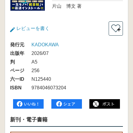
片山 博文 著
レビューを書く
＋
発行元
KADOKAWA
出版年
2026/07
判
A5
ページ
256
六一ID
N125440
ISBN
9784046073204
新刊・電子書籍