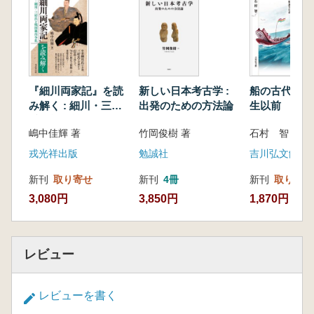
『細川両家記』を読
新しい日本考古学 :
船の古代史 :
み解く : 細川・三好
出発のための方法論
生以前
氏と戦国畿内争乱
嶋中佳輝 著
竹岡俊樹 著
石村 智 著
戎光祥出版
勉誠社
吉川弘文館
新刊
取り寄せ
新刊
4冊
新刊
取り寄せ
3,080円
3,850円
1,870円
レビュー
レビューを書く