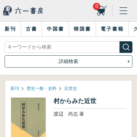
0
新刊
古書
中国書
韓国書
電子書籍
詳細検索
新刊
歴史一般・史料
近世史
村からみた近世
渡辺 尚志 著