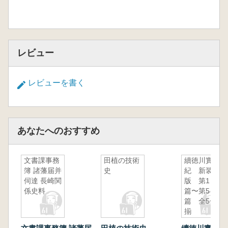
レビュー
レビューを書く
あなたへのおすすめ
文書課事務
田植の技術
續徳川實
簿 諸藩届并
史
紀 新装
伺達 長崎関
版 第1
係史料
篇〜第5
篇 全5冊
揃