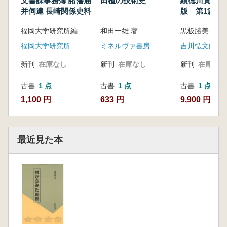
文書課事務簿 諸藩届
田植の技術史
續徳川實紀 
并伺達 長崎関係史料
版 第1篇〜
全5冊揃
福岡大学研究所編
和田一雄 著
福岡大学研究所
ミネルヴァ書房
吉川弘文館
新刊
在庫なし
新刊
在庫なし
新刊
在庫なし
古書
1 点
古書
1 点
古書
1 点
1,100 円
633 円
9,900 円
最近見た本