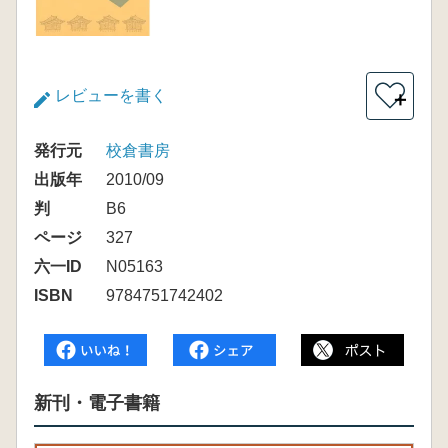
レビューを書く
＋
発行元
校倉書房
出版年
2010/09
判
B6
ページ
327
六一ID
N05163
ISBN
9784751742402
新刊・電子書籍