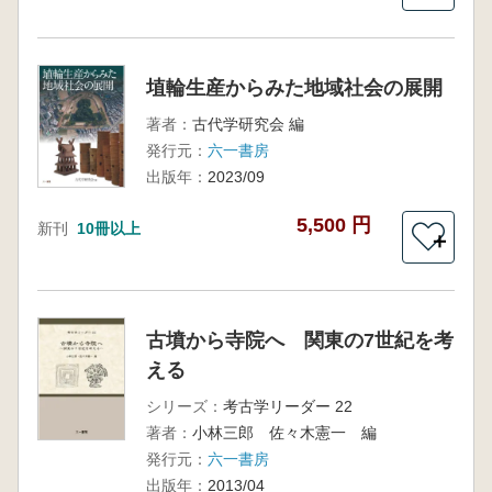
埴輪生産からみた地域社会の展開
著者：
古代学研究会 編
発行元：
六一書房
出版年：
2023/09
5,500 円
新刊
10冊以上
＋
古墳から寺院へ 関東の7世紀を考
える
シリーズ：
考古学リーダー 22
著者：
小林三郎 佐々木憲一 編
発行元：
六一書房
出版年：
2013/04