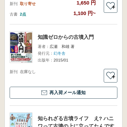
1,650 円
新刊
取り寄せ
＋
1,100 円~
古書
2点
知識ゼロからの古墳入門
著者：
広瀬 和雄 著
発行元：
幻冬舎
出版年：
2015/01
新刊
在庫なし
＋
再入荷メール通知
知られざる古墳ライフ え? ハニ
ワって古墳の上に立ってたんです