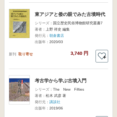
東アジアと倭の眼でみた古墳時代
シリーズ：
国立歴史民俗博物館研究叢書7
著者：
上野 祥史 編集
発行元：
朝倉書店
出版年：
2020/03
3,740 円
新刊
取り寄せ
＋
考古学から学ぶ古墳入門
シリーズ：
The New Fifties
著者：
松木 武彦 著
発行元：
講談社
出版年：
2019/06