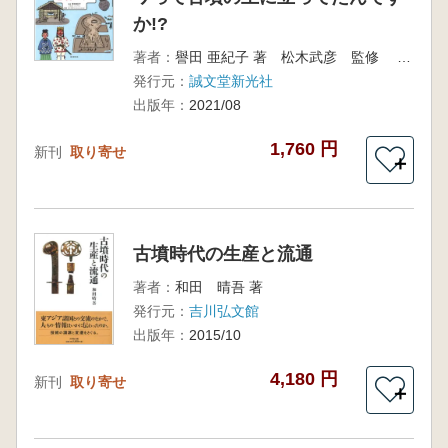
か!?
著者：
譽田 亜紀子 著 松木武彦 監修 イラスト スソ アキコ
発行元：
誠文堂新光社
出版年：
2021/08
1,760 円
新刊
取り寄せ
＋
古墳時代の生産と流通
著者：
和田 晴吾 著
発行元：
吉川弘文館
出版年：
2015/10
4,180 円
新刊
取り寄せ
＋