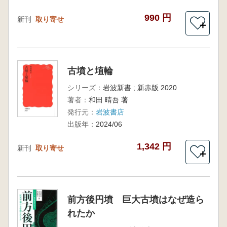
990 円
新刊
取り寄せ
＋
古墳と埴輪
シリーズ：
岩波新書 ; 新赤版 2020
著者：
和田 晴吾 著
発行元：
岩波書店
出版年：
2024/06
1,342 円
新刊
取り寄せ
＋
前方後円墳 巨大古墳はなぜ造ら
れたか