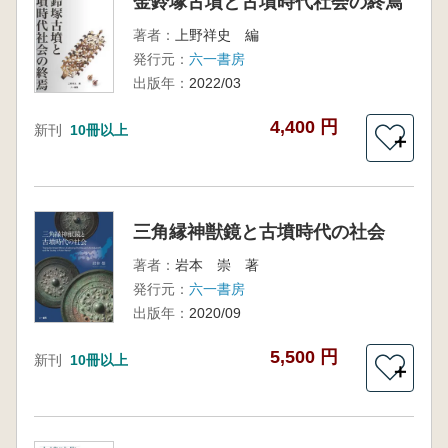
金鈴塚古墳と古墳時代社会の終焉
著者：
上野祥史 編
発行元：
六一書房
出版年：
2022/03
4,400 円
新刊
10冊以上
＋
三角縁神獣鏡と古墳時代の社会
著者：
岩本 崇 著
発行元：
六一書房
出版年：
2020/09
5,500 円
新刊
10冊以上
＋