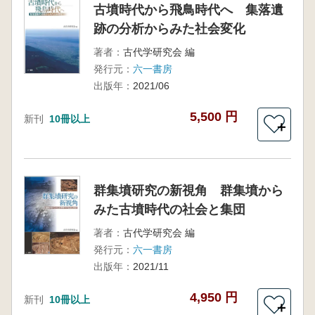
古墳時代から飛鳥時代へ 集落遺
跡の分析からみた社会変化
著者：
古代学研究会 編
発行元：
六一書房
出版年：
2021/06
5,500 円
新刊
10冊以上
＋
群集墳研究の新視角 群集墳から
みた古墳時代の社会と集団
著者：
古代学研究会 編
発行元：
六一書房
出版年：
2021/11
4,950 円
新刊
10冊以上
＋