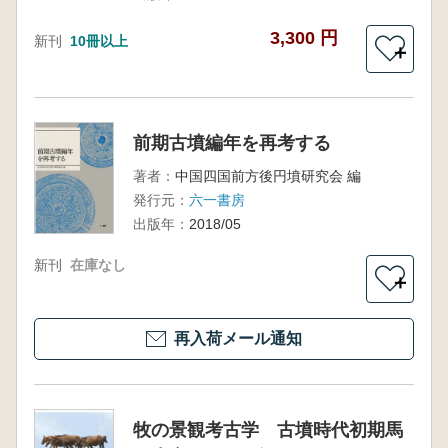
3,300 円
新刊
10冊以上
＋
前期古墳編年を再考する
著者：
中国四国前方後円墳研究会 編
発行元：
六一書房
出版年：
2018/05
新刊
在庫なし
＋
再入荷メール通知
牧の景観考古学 古墳時代初期馬