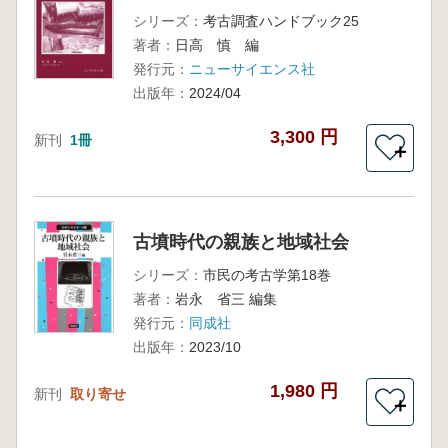
シリーズ：
考古調査ハンドブック25
著者：
日高 慎 編
発行元：
ニューサイエンス社
出版年：
2024/04
3,300 円
新刊
1冊
＋
古墳時代の親族と地域社会
シリーズ：
市民の考古学第18巻
著者：
岩永 省三 編集
発行元：
同成社
出版年：
2023/10
1,980 円
新刊
取り寄せ
＋