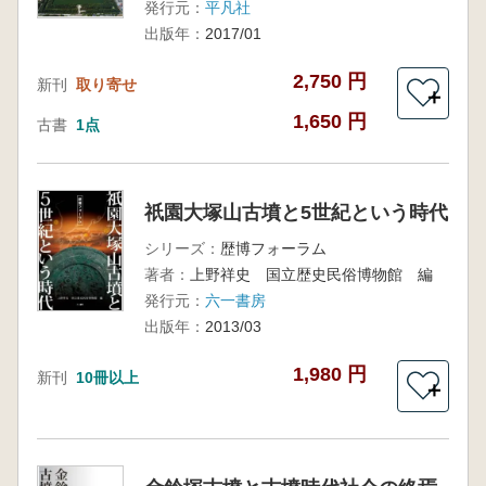
発行元：
平凡社
出版年：
2017/01
2,750 円
新刊
取り寄せ
＋
1,650 円
古書
1点
祇園大塚山古墳と5世紀という時代
シリーズ：
歴博フォーラム
著者：
上野祥史 国立歴史民俗博物館 編
発行元：
六一書房
出版年：
2013/03
1,980 円
新刊
10冊以上
＋