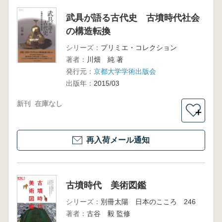
武具が語る古代史 古墳時代社会
の構造転換
シリーズ：
プリミエ・コレクション
著者：
川畑 純 著
発行元：
京都大学学術出版会
出版年：
2015/03
新刊
在庫なし
＋
再入荷メール通知
古墳時代 美術図鑑
シリーズ：
別冊太陽 日本のこころ 246
著者：
古谷 毅 監修