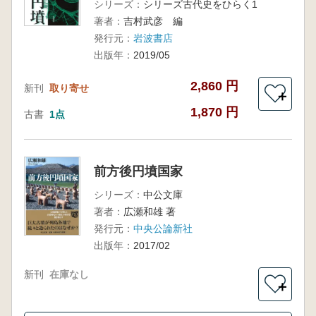
シリーズ：
シリーズ古代史をひらく1
著者：
吉村武彦 編
発行元：
岩波書店
出版年：
2019/05
2,860 円
新刊
取り寄せ
＋
1,870 円
古書
1点
前方後円墳国家
シリーズ：
中公文庫
著者：
広瀬和雄 著
発行元：
中央公論新社
出版年：
2017/02
新刊
在庫なし
＋