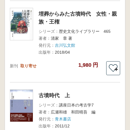
埋葬からみた古墳時代 女性・親
族・王権
シリーズ：
歴史文化ライブラリー 465
著者：
清家 章 著
発行元：
吉川弘文館
出版年：
2018/04
1,980 円
新刊
取り寄せ
＋
古墳時代 上
シリーズ：
講座日本の考古学7
著者：
広瀬和雄 和田晴吾 編
発行元：
青木書店
出版年：
2011/12