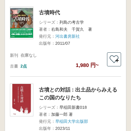
古墳時代
シリーズ：
列島の考古学
著者：
右島和夫 千賀久 著
発行元：
河出書房新社
出版年：
2011/07
新刊
在庫なし
＋
1,980 円~
古書
2点
古墳との対話 : 出土品からみえる
この国のなりたち
シリーズ：
早稲田新書018
著者：
加藤一郎 著
発行元：
早稲田大学出版部
出版年：
2023/11