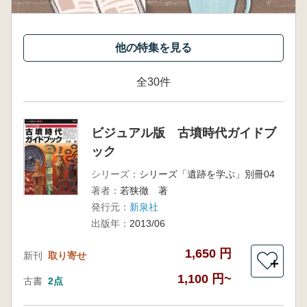
全30件
ビジュアル版 古墳時代ガイドブ
ック
シリーズ：
シリーズ「遺跡を学ぶ」別冊04
著者：
若狭徹 著
発行元：
新泉社
出版年：
2013/06
1,650 円
新刊
取り寄せ
＋
1,100 円~
古書
2点