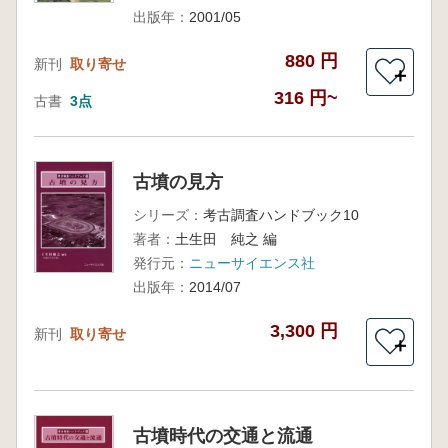
出版年：
2001/05
880 円
新刊
取り寄せ
＋
316 円~
古書
3点
古墳の見方
シリーズ：
考古調査ハンドブック10
著者：
土生田 純之 編
発行元：
ニューサイエンス社
出版年：
2014/07
3,300 円
新刊
取り寄せ
＋
古墳時代の交通と流通