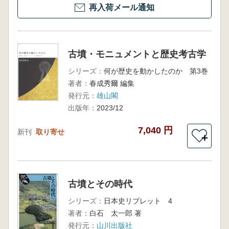
再入荷メール通知
古墳・モニュメントと歴史考古学
シリーズ：
何が歴史を動かしたのか 第3巻
著者：
春成秀爾 編集
発行元：
雄山閣
出版年：
2023/12
7,040 円
新刊
取り寄せ
＋
古墳とその時代
シリーズ：
日本史リブレット 4
著者：
白石 太一郎 著
発行元：
山川出版社