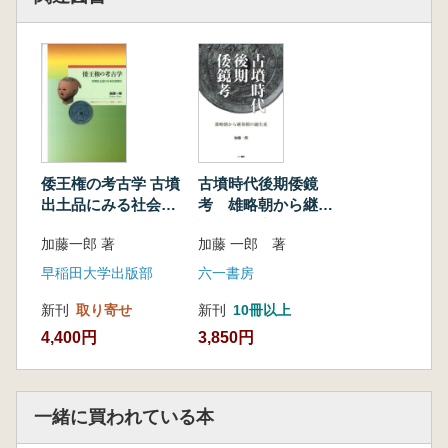
倭王権の考古学 古墳
古墳時代後期倭鏡
出土品にみる社会変
考 雄略朝から継体
化
朝の鏡生産
加藤一郎 著
加藤 一郎 著
早稲田大学出版部
六一書房
新刊
取り寄せ
新刊
10冊以上
4,400円
3,850円
一緒に買われている本