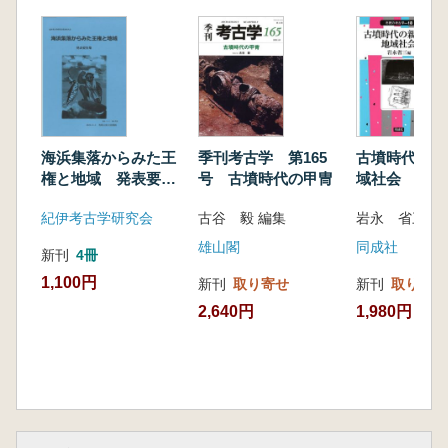
海浜集落からみた王
季刊考古学 第165
古墳時代の親
権と地域 発表要旨
号 古墳時代の甲冑
域社会
集
紀伊考古学研究会
古谷 毅 編集
岩永 省三 編
雄山閣
同成社
新刊
4冊
1,100円
新刊
取り寄せ
新刊
取り寄せ
2,640円
1,980円