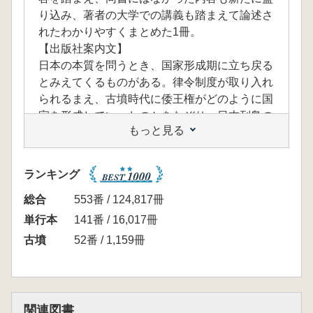
り込み、著者の大学での講義も踏まえて論述さ
れたわかりやすくまとめた1冊。
【出版社案内文】
日本の本質を問うとき、国家形成期に立ち戻る
とみえてくるものがある。律令制度が取り入れ
られるまえ、古墳時代に倭王権がどのように国
家を形成していったのかをなぞり、日本列島の
もっと見る
ありようを浮かび上がらせる。そこには倭独自
の思想・統治体系があったのではないか。宮内
庁で天皇陵古墳の発掘調査に従事する著者が新
ランキング
たな古墳時代像を導き出す。
総合
553番 / 124,817冊
単行本
141番 / 16,017冊
古墳
52番 / 1,159冊
関連図書