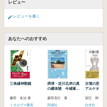
レビュー
レビューを書く
あなたへのおすすめ
三角縁神獣鏡
摂津・淀川北岸の真
古墳の思想 
の継体陵 今城塚と
アルケオロジ
三島古墳群
藤田 友治 著
森田克行 著
辰巳 和弘 
ミネルヴァ書房
同成社
白水社