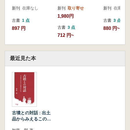
新刊
在庫なし
新刊
取り寄せ
新刊
在庫なし
1,980円
古書
1 点
古書
3 点
古書
3 点
897 円
880 円~
712 円~
最近見た本
古墳との対話 : 出土
品からみえるこの国
のなりたち