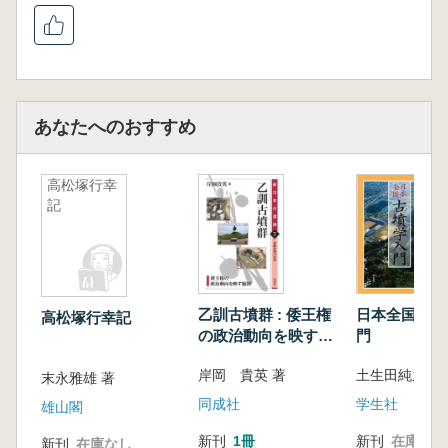
あなたへのおすすめ
高松塚行幸
記
乙訓古墳群 : 倭王権
日本全国古墳
高松塚行幸記
の政治動向を映す縮
門
図
岸岡 貴英 著
土生田純之 
末永雅雄 著
同成社
学生社
雄山閣
新刊
1冊
新刊
在庫なし
新刊
在庫なし