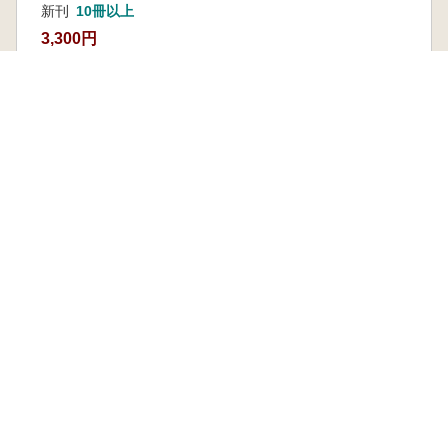
新刊
10冊以上
3,300円
本を探す
六一書房の本
ランキング
特価図書
特集
書店様へ
著者ログイン
会社案内