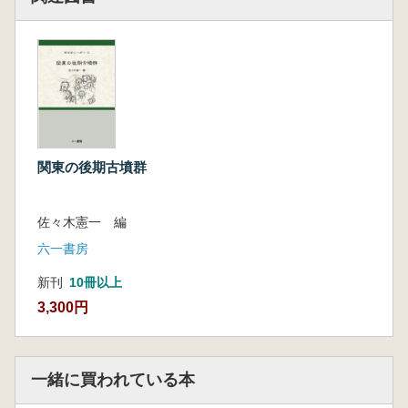
紀を考える上で重要な鍵となっている。とりわ
け関東地方では、後期・終末期の古墳が発達
し、地域的な違いも保ちつつ、それぞれが新た
な時代に向け展開していった。古墳と寺院の接
続についても多様なあり方が把握されている。
この転換の背景には、在地勢力の消長があり、
さらには国家の地方政策や宗教政策があった。
この課題に取り組むために、本書では第Ⅰ部の
関東の後期古墳群
課題研究において、大局的な見地から古墳の終
焉が論じられ、文献史学から寺院の成立につい
佐々木憲一 編
ても位置づけがおこなわれている。そして、地
域の実像に迫るため、第Ⅱ部において各地の重
六一書房
要な事例がまとめられ、さらに第Ⅲ部のシンポ
新刊
10冊以上
ジウムを通して、共通性や違いが把握されてい
3,300円
る。本書を通読することにより、たいへん豊か
な関東地方の7世紀史が浮かび上がってくるば
かりでなく、日本列島における7世紀の転換を
探る重要な糸口がこの地域の歴史にあることが
一緒に買われている本
明瞭となる。