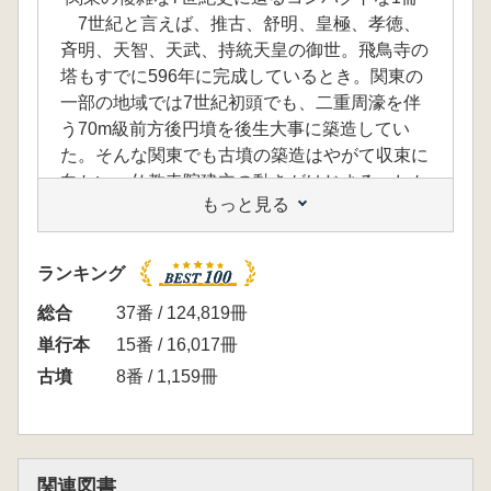
7世紀と言えば、推古、舒明、皇極、孝徳、
斉明、天智、天武、持統天皇の御世。飛鳥寺の
塔もすでに596年に完成しているとき。関東の
一部の地域では7世紀初頭でも、二重周濠を伴
う70m級前方後円墳を後生大事に築造してい
た。そんな関東でも古墳の築造はやがて収束に
向かい、仏教寺院建立の動きがはじまる。しか
もっと見る
しながら、関東各地においてそのプロセスは非
常に違ったようだ。前方後円墳→方墳→寺院と
スムーズに変遷をたどれる群馬県山王廃寺や千
ランキング
葉県龍角寺はむしろ例外的なケース。本書で
は、古墳の専門家と寺院の専門家を一堂に集
総合
37番 / 124,819冊
め、そういった地域的差異を明らかにするよう
単行本
15番 / 16,017冊
努めた。考古学リーダー12『関東の後期古墳
古墳
8番 / 1,159冊
群』の姉妹編としてご活用いただきたい。
<推薦文>
-関東地方の豊かな古代へのアプローチ-
古墳の終焉と仏教寺院の成立は、各地の7世
関連図書