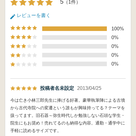
5
（1件）
第3部 シンポジウム
古墳から寺院へ 関東の7世紀を考える
レビューを書く
佐々木憲一 あとがき
100%
0%
0%
0%
0%
投稿者名未設定
2013/04/25
今は亡き小林三郎先生に捧げる好著。豪華執筆陣による古墳
から古代寺院への変遷という誰もが興味持ってる？テーマを
扱ってます。旧石器～弥生時代しか勉強しない石頭な学生・
院生にもお奨め！売れてるのも納得な内容。通勤・通学中に
手軽に読めるサイズです。