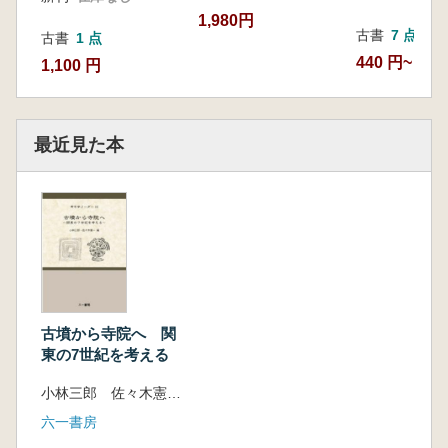
1,980円
古書
7 点
古書
1 点
440 円~
1,100 円
最近見た本
古墳から寺院へ 関
東の7世紀を考える
小林三郎 佐々木憲一 編
六一書房