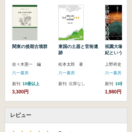
京都府立大学教授 菱田哲郎
<目次>
佐々木憲一 古墳から寺院へ 序にかえて
第1部 課題研究
1 小林三郎 関東における古墳の終焉
2 白井久美子 関東の後期・終末期古墳
3 土生田純之 横穴式石室から見た古墳の
関東の後期古墳群
東国の土器と官衙遺
祇園大塚山古
跡
紀という時代
終焉
4 川尻秋生 古代王権と仏教・寺院
佐々木憲一 編
松本太郎 著
第2部 地域研究
六一書房
六一書房
六一書房
1 高井佳弘 上野国における寺院建立の開
始
新刊
10冊以上
新刊
在庫なし
新刊
10冊以
2 田中広明 武蔵国の終末期古墳と地域の
3,300円
1,980円
編成
3 眞保昌弘 「下毛野」と「那須」の古墳
から寺院・官衙へ
レビュー
4 稲田健一・佐々木憲一 常陸国の7世紀
古墳を中心に
5 山路直充 龍角寺の創建