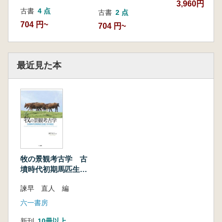
3,960円
古書
4 点
古書
2 点
704 円~
704 円~
最近見た本
牧の景観考古学 古
墳時代初期馬匹生産
とその周辺
諫早 直人 編
六一書房
新刊
10冊以上