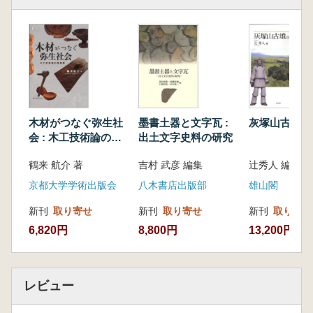
遺存体や馬具といった遺物だけでなく、遺構や
遺跡空白地も含めた遺跡間関係の動態を検討す
ることで、馬を飼っていた集落やその周辺の土
地利用にまで議論を及ぼすことを試みた。第Ⅱ
部では、異なるフィールド、外からの視点で、
河内湖北岸という「場」を相対化するととも
に、古墳時代牧研究に残された課題のあぶり出
木材がつなぐ弥生社
墨書土器と文字瓦 :
灰塚山古墳の
しを試みた。
会 : 木工技術論の再
出土文字史料の研究
個々の論考が「景観」を真正面から論じてい
構築
るわけではないけれども、個々の論考で明らか
鶴来 航介 著
吉村 武彦 編集
辻秀人 編
となった知見を紡ぎ合わせていくことで、古墳
京都大学学術出版会
八木書店出版部
雄山閣
時代初期牧景観の復元を目指した。我々の挑戦
が成功したかどうかは読者の判断に委ねるほか
新刊
取り寄せ
新刊
取り寄せ
新刊
取り寄せ
ないが、本書を「牧の景観考古学」と題した所
6,820円
8,800円
13,200円
以である。
レビュー