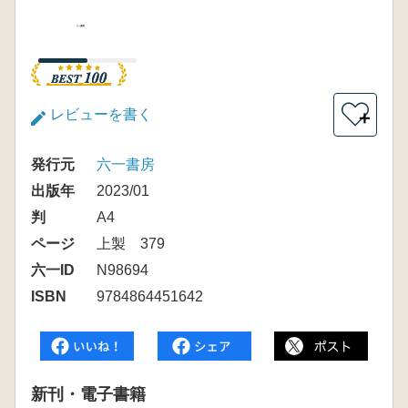
レビューを書く
＋
発行元
六一書房
出版年
2023/01
判
A4
ページ
上製 379
六一ID
N98694
ISBN
9784864451642
新刊・電子書籍