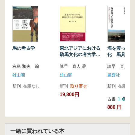
ように利用されたのか、それらの馬がどこから
来たのかなどについての手がかりは得られる
が、馬がどのような場所で実際に飼われていた
のかや、牧はどこにあったのかといった具体的
な「場」に関する議論は、なかなか進んでいな
い。
日本列島で最初に営まれた牧はどのような景
馬の考古学
東北アジアにおける
海を渡った騎
観だったのだろうか。それはユーラシア大陸の
騎馬文化の考古学的
化 馬具から
牧や日本の古代以降の牧と、何が同じで何が違
研究
代東北アジア
右島 和夫 編
諫早 直人 著
諫早 直人 著
ったのだろうか。
本書は、この素朴な問いの答えを求めて古代
雄山閣
雄山閣
風響社
の馬研究会のメンバーと進めてきた共同研究の
新刊
在庫なし
新刊
取り寄せ
新刊
在庫なし
成果を一書にまとめたものである。主たるフィ
19,800円
ールドは、当時、河内湖北岸に位置した大阪府
古書
1 点
四條畷市とその周辺。
880 円
第Ⅰ部では、文献史料にみえる「河内馬飼」
によって営まれた日本列島における最古の牧
「河内の牧」があったと目されるこの「場」に
一緒に買われている本
焦点をあてて、これまでも注目されてきたウマ