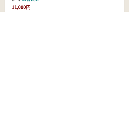
11,000円
本を探す
六一書房の本
ランキング
特価図書
特集
書店様へ
著者ログイン
会社案内
お問い合わせ