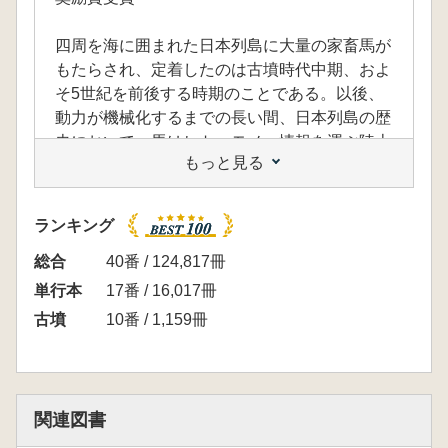
四周を海に囲まれた日本列島に大量の家畜馬が
もたらされ、定着したのは古墳時代中期、およ
そ5世紀を前後する時期のことである。以後、
動力が機械化するまでの長い間、日本列島の歴
史において、馬はヒト・モノ・情報を運ぶ陸上
もっと見る
最速の交通手段であり続けた。その存在は、し
ばしば戦争の行方を左右し、農耕馬や駄馬とし
て人々の日常生活を助けることとなる。古墳時
ランキング
代は、その起点となった日本列島における畜力
利用の開始期、導入期にあたる。
総合
40番 / 124,817冊
近年、発掘調査の蓄積とそれをふまえた馬そ
単行本
17番 / 16,017冊
のもの(ウマ遺存体)や馬具といった「モノ」の
古墳
10番 / 1,159冊
研究の急速な進展によって、文献史料には記さ
れなかった日本列島における馬の本格的渡来
(大量渡来)の実態が明らかとなりつつある。し
かしながら両者の研究からは、いつ頃、どの地
関連図書
域で、どのような馬がどのように飼われ、どの