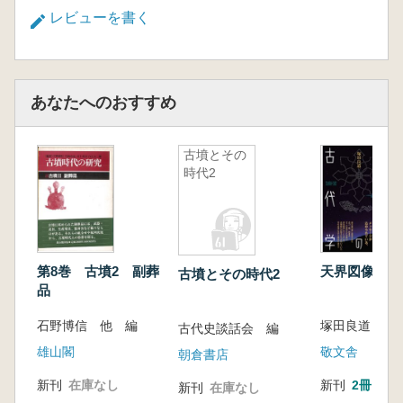
レビューを書く
あなたへのおすすめ
古墳とその
時代2
第8巻 古墳2 副葬
天界図像の古
古墳とその時代2
品
石野博信 他 編
塚田良道 著
古代史談話会 編
雄山閣
敬文舎
朝倉書店
新刊
在庫なし
新刊
2冊
新刊
在庫なし