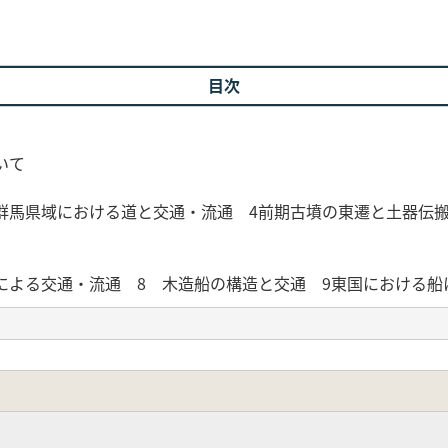
目次
いて
群馬県域における道と交通・流通 4前期古墳の東遷と土器伝搬
による交通・流通 8 木造船の構造と交通 9東国における船