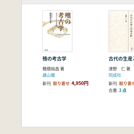
殯の考古学
古代の生産
穂積裕昌 著
津野 仁 著
雄山閣
同成社
4,950円
新刊
取り寄せ
新刊
取り寄
古書
2 点