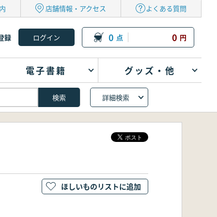
内
店舗情報・アクセス
よくある質問
0
0
登録
点
円
電子書籍
グッズ・他
詳細検索
ほしいものリストに追加