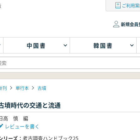
ご利用案
版
新規会員
中国書
韓国書
新刊
単行本
古墳
古墳時代の交通と流通
日高 慎 編
レビューを書く
シリーズ
考古調査ハンドブック25