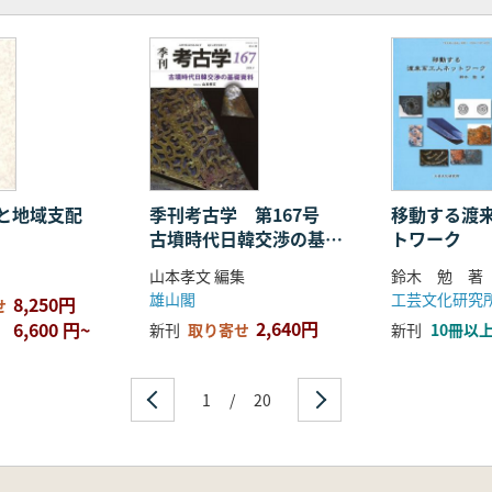
と地域支配
季刊考古学 第167号
移動する渡
古墳時代日韓交渉の基礎
トワーク
資料
山本孝文 編集
鈴木 勉 著
雄山閣
工芸文化研究
8,250円
せ
2,640円
6,600 円~
新刊
取り寄せ
新刊
10冊以
1
/
20