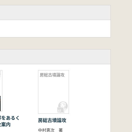
房総古墳論攻
群をあるく
房総古墳論攻
全案内
中村恵次 著