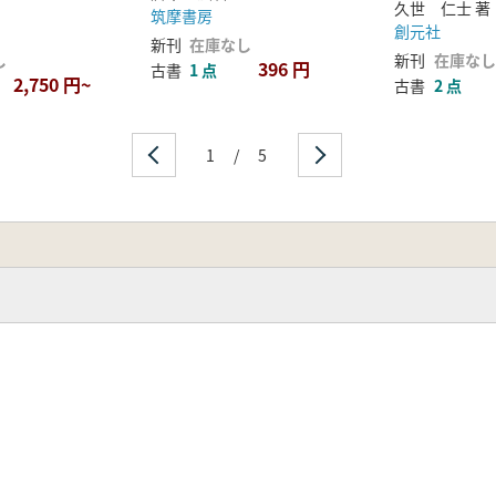
久世 仁士 著
筑摩書房
創元社
新刊
在庫なし
し
新刊
在庫なし
396 円
古書
1 点
2,750 円~
古書
2 点
1
/
5