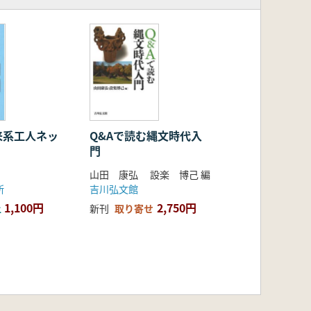
来系工人ネッ
Q&Aで読む縄文時代入
門
山田 康弘 設楽 博己 編
所
吉川弘文館
1,100円
2,750円
上
新刊
取り寄せ