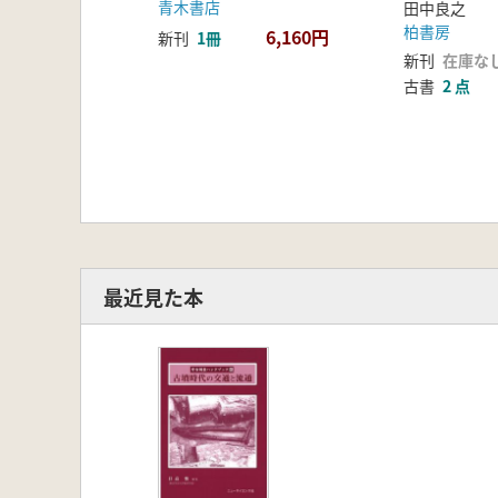
青木書店
田中良之
柏書房
6,160円
新刊
1冊
新刊
在庫な
古書
2 点
最近見た本