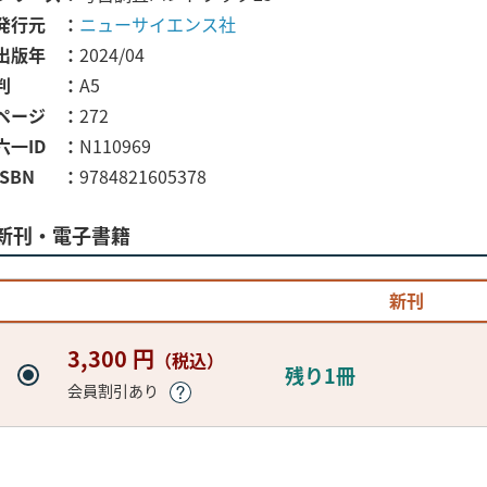
発行元
ニューサイエンス社
出版年
2024/04
判
A5
ページ
272
六一ID
N110969
ISBN
9784821605378
新刊・電子書籍
新刊
3,300 円
（税込）
残り1冊
会員割引あり